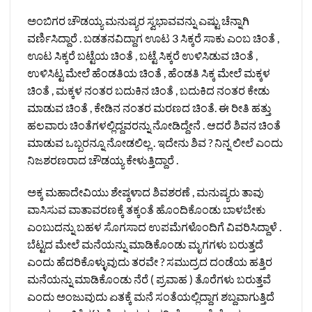
ಅಂಬಿಗರ ಚೌಡಯ್ಯ ಮನುಷ್ಯರ ಸ್ವಭಾವವನ್ನು ಎಷ್ಟು ಚೆನ್ನಾಗಿ
ವರ್ಣಿಸಿದ್ದಾರೆ . ಬಡತನವಿದ್ದಾಗ ಊಟ 3 ಸಿಕ್ಕರೆ ಸಾಕು ಎಂಬ ಚಿಂತೆ ,
ಊಟ ಸಿಕ್ಕರೆ ಬಟ್ಟೆಯ ಚಿಂತೆ , ಬಟ್ಟೆ ಸಿಕ್ಕರೆ ಉಳಿಸಿಡುವ ಚಿಂತೆ ,
ಉಳಿಸಿಟ್ಟ ಮೇಲೆ ಹೆಂಡತಿಯ ಚಿಂತೆ , ಹೆಂಡತಿ ಸಿಕ್ಕ ಮೇಲೆ ಮಕ್ಕಳ
ಚಿಂತೆ , ಮಕ್ಕಳ ನಂತರ ಬದುಕಿನ ಚಿಂತೆ , ಬದುಕಿದ ನಂತರ ಕೇಡು
ಮಾಡುವ ಚಿಂತೆ , ಕೇಡಿನ ನಂತರ ಮರಣದ ಚಿಂತೆ. ಈ ರೀತಿ ಹತ್ತು
ಹಲವಾರು ಚಿಂತೆಗಳಲ್ಲಿದ್ದವರನ್ನು ನೋಡಿದ್ದೇನೆ . ಆದರೆ ಶಿವನ ಚಿಂತೆ
ಮಾಡುವ ಒಬ್ಬರನ್ನೂ ನೋಡಲಿಲ್ಲ . ಇದೇನು ಶಿವ ? ನಿನ್ನ ಲೀಲೆ ಎಂದು
ನಿಜಶರಣರಾದ ಚೌಡಯ್ಯ ಕೇಳುತ್ತಿದ್ದಾರೆ .
ಅಕ್ಕ ಮಹಾದೇವಿಯು ಶೇಷ್ಠಳಾದ ಶಿವಶರಣೆ , ಮನುಷ್ಯರು ತಾವು
ವಾಸಿಸುವ ವಾತಾವರಣಕ್ಕೆ ತಕ್ಕಂತೆ ಹೊಂದಿಕೊಂಡು ಬಾಳಬೇಕು
ಎಂಬುದನ್ನು ಬಹಳ ಸೊಗಸಾದ ಉಪಮೆಗಳೊಂದಿಗೆ ವಿವರಿಸಿದ್ದಾಳೆ .
ಬೆಟ್ಟದ ಮೇಲೆ ಮನೆಯನ್ನು ಮಾಡಿಕೊಂಡು ಮೃಗಗಳು ಬರುತ್ತದೆ
ಎಂದು ಹೆದರಿಕೊಳ್ಳುವುದು ತರವೇ ? ಸಮುದ್ರದ ದಂಡೆಯ ಹತ್ತಿರ
ಮನೆಯನ್ನು ಮಾಡಿಕೊಂಡು ನೆರೆ ( ಪ್ರವಾಹ ) ತೊರೆಗಳು ಬರುತ್ತವೆ
ಎಂದು ಅಂಜುವುದು ಏತಕ್ಕೆ ಮನೆ ಸಂತೆಯಲ್ಲಿದ್ದಾಗ ಶಬ್ದವಾಗುತ್ತಿದೆ