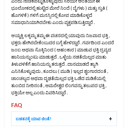
ಎಂದು ನಾಚಿಕೆಪಟ್ಟುಕೊಳ್ಳುವುದು ಸರಿಯೇ ಅಂತೆಯೇ ಈ
ಭೂಲೋಕದಲ್ಲಿ ಹುಟ್ಟಿದ ಮೇಲೆ ನಿಂದೆ ( ಬೈಗಳು ) ಮತ್ತು ಸ್ತುತಿ (
ಹೊಗಳಿಕೆ ) ಗಳಿಗೆ ಮನಸ್ಸಿನಲ್ಲಿ ಕೋಪ ಮಾಡಿಕೊಳ್ಳದೆ
ಸಮಾಧಾನಿಯಾಗಿರಬೇಕು ಎಂದು ವ್ಯಕ್ತಪಡಿಸುತ್ತಿದ್ದಾರೆ .
ಆಯ್ದಕ್ಕಿ ಲಕ್ಕಮ್ಮ ತಮ್ಮ ಈ ವಚನದಲ್ಲಿ ಯಾವುದು ನಿಜವಾದ ಭಕ್ತಿ ,
ಭಕ್ತರು ಹೇಗಿರಬೇಕೆಂಬುದರ ಬಗ್ಗೆ ಹೇಳಿದ್ದಾರೆ . ಗರ್ವದಿಂದ ಎಂದರೆ
ಜಂಬ ಅಥವಾ ಸೊಕ್ಕಿನಿಂದ ( ಅಹಂಕಾರ ) ಮಾಡುವ ಭಕ್ತಿ ದ್ರವ್ಯದ
ಹಾನಿಯನ್ನುಂಟು ಮಾಡುತ್ತದೆ . ಒಳ್ಳೆಯ ನಡತೆಯಿಲ್ಲದ ಮಾತು
ತಿಳುವಳಿಕೆಗೆ ಹಾನಿಯನ್ನು ತರುತ್ತದೆ . ದಾನಮಾಡದೆ ತ್ಯಾಗಿ
ಎನಿಸಿಕೊಳ್ಳುವುದು , ಕೂದಲು ( ಮುಡಿ ) ಇಲ್ಲದ ಶೃಂಗಾರದಂತೆ ,
ಚಾಂಚಲ್ಯದ ಅಥವಾ ದೃಢತೆಯಿಲ್ಲದ ಭಕ್ತಿ ಒಡೆದ ಮಡಿಕೆಯಲ್ಲಿ
ತುಂಬಿದ ನೀರಿನಂತೆ , ಅಮರೇಶ್ವರ ಲಿಂಗವನ್ನು ತಲುಪದ ಭಕ್ತಿ ,
ಭಕ್ತಿಯೇ ಅಲ್ಲ ಎಂದು ವಿವರಿಸಿದ್ದಾರೆ .
FAQ
ಬಡತನಕ್ಕೆ ಯಾವ ಚಿಂತೆ?