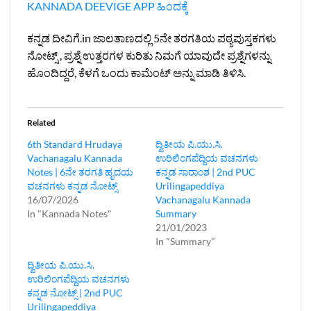
KANNADA DEEVIGE APP
ಹಿಂದಕ್ಕೆ
ಕನ್ನಡ ದೀವಿಗೆ.in ಜಾಲತಾಣದಲ್ಲಿ 5ನೇ ತರಗತಿಯ ಪಠ್ಯಪುಸ್ತಕಗಳು
ನೋಟ್ಸ್ , ಪ್ರಶ್ನೆ ಉತ್ತರಗಳ ಕುರಿತು ನಿಮಗೆ ಯಾವುದೇ ಪ್ರಶ್ನೆಗಳನ್ನು
ಹೊಂದಿದ್ದರೆ, ಕೆಳಗೆ ಒಂದು ಕಾಮೆಂಟ್ ಅನ್ನು ಮಾಡಿ ತಿಳಿಸಿ.
Related
6th Standard Hrudaya
ದ್ವಿತೀಯ ಪಿ.ಯು.ಸಿ.
Vachanagalu Kannada
ಉರಿಲಿಂಗಪೆದ್ದಿಯ ವಚನಗಳು
Notes | 6ನೇ ತರಗತಿ ಹೃದಯ
ಕನ್ನಡ ಸಾರಾಂಶ | 2nd PUC
ವಚನಗಳು ಕನ್ನಡ ನೋಟ್ಸ್
Urilingapeddiya
16/07/2026
Vachanagalu Kannada
In "Kannada Notes"
Summary
21/01/2023
In "Summary"
ದ್ವಿತೀಯ ಪಿ.ಯು.ಸಿ.
ಉರಿಲಿಂಗಪೆದ್ದಿಯ ವಚನಗಳು
ಕನ್ನಡ ನೋಟ್ಸ್‌ | 2nd PUC
Urilingapeddiya