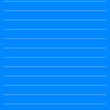
Information
Jobs Updates
Kalika Chetarike
Kalika Chetarike
Kalika Chetarike
Kalika Chetarike
Kalika Chetarike
Kalika Chetarike
Kalika Chetarike
Kalika Chetarike
Kalika Chetarike
Kannada Notes