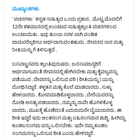
ಮುಖ್ಯಾಂಶಗಳು
‘ ವಚನಗಳು ‘ ಕನ್ನಡ ಸಾಹಿತ್ಯದ ಒಂದು ಪ್ರಕಾರ, . ಮೊಟ್ಟ ಮೊದಲಿಗೆ
12ನೇ ಶತಮಾನದಲ್ಲಿ ಉಂಟಾದ ಸಾಹಿತ್ಯಕ್ರಾಂತಿ ವಚನಗಳಿಂದ
ಉಂಟಾಯಿತು . ಇವು ತುಂಬಾ ಸರಳ ವಾಗಿ ಪಂಡಿತ
ಪಾಮರರೆಲ್ಲರಿಗೂ ಅರ್ಥವಾಗುವಂತಹುದು . ಜೀವನದ ಸಾರ ಮತ್ತು
ನೀತಿಯನ್ನು ಗೆ ತಿಳಿಸುತ್ತವೆ .
ಬಸವಣ್ಣನವರು ಕ್ರಾಂತಿಪುರುಷರು , ಜನಸಾಮಾನ್ಯರಿಗೆ
ಅರ್ಥವಾಗುವಂತೆ ಜೀವನದಲ್ಲಿ ಹೇಗಿರಬೇಕು ಮತ್ತು ಕೈವಲ್ಯವನ್ನು
ಪಡೆಯುವ , ದೇವರನ್ನು ಒಲಿಸುವ ಪರಿ ( ರೀತಿಯನ್ನು ) ಯನ್ನು
ಬೋಧಿಸಿದ್ದಾರೆ . ಕಳ್ಳತನ ಮತ್ತು ಕೊಲೆ ಮಾಡಬಾರದು , ಸುಳ್ಳು
ಹೇಳಬಾರದು , ಕೋಪಮಾಡಿಕೊಳ್ಳಬಾರದು , ಬೇರೆಯವರನ್ನು
ನೋಡಿ ಅಸಹ್ಯ ಪಡಬಾರದು , ನಮ್ಮನ್ನು ನಾವೇ ಹೊಗಳಿಕೊಳ್ಳ
ಬಾರದು , ಮುಖಕ್ಕೆ ಹೊಡೆದಂತೆ ಎದುರುದುರೇ ಬೈಯಬಾರದು , ಈ
ರೀತಿ ಇದ್ದರೆ ಇದು ಅಂತರಂಗ ಮತ್ತು ಬಹಿರಂಗವಾದ ಶುದ್ಧಿ . ಹೀಗಿದ್ದು
ಕೂಡಲಸಂಗಮ ವನ್ನು ಒಲಿಸಬೇಕು . ಇದೇ ನಮ್ಮ ಕೂಡಲ
ಸಂಗಮನನ್ನು ಒಲಿಸುವ ರೀತಿ ಎಂದು ಹೇಳಿದ್ದಾರೆ .