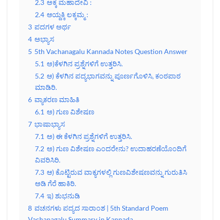
2.3
ಅಕ್ಕ ಮಹಾದೇವಿ :
2.4
ಆಯ್ದಕ್ಕಿ ಲಕ್ಕಮ್ಮ :
3
ಪದಗಳ ಅರ್ಥ
4
ಅಭ್ಯಾಸ
5
5th Vachanagalu Kannada Notes Question Answer
5.1
ಅ)ಕೆಳಗಿನ ಪ್ರಶ್ನೆಗಳಿಗೆ ಉತ್ತರಿಸಿ.
5.2
ಆ) ಕೆಳಗಿನ ಪದ್ಯಭಾಗವನ್ನು ಪೂರ್ಣಗೊಳಿಸಿ, ಕಂಠಪಾಠ
ಮಾಡಿರಿ.
6
ವ್ಯಾಕರಣ ಮಾಹಿತಿ
6.1
ಅ) ಗುಣ ವಿಶೇಷಣ
7
ಭಾಷಾಭ್ಯಾಸ
7.1
ಅ) ಈ ಕೆಳಗಿನ ಪ್ರಶ್ನೆಗಳಿಗೆ ಉತ್ತರಿಸಿ.
7.2
ಅ) ಗುಣ ವಿಶೇಷಣ ಎಂದರೇನು? ಉದಾಹರಣೆಯೊಂದಿಗೆ
ವಿವರಿಸಿರಿ.
7.3
ಆ) ಕೊಟ್ಟಿರುವ ವಾಕ್ಯಗಳಲ್ಲಿ ಗುಣವಿಶೇಷಣವನ್ನು ಗುರುತಿಸಿ
ಅಡಿ ಗೆರೆ ಹಾಕಿರಿ.
7.4
ಇ) ಶುಭನುಡಿ
8
ವಚನಗಳು ಪದ್ಯದ ಸಾರಾಂಶ | 5th Standard Poem
Vachanagalu Summary in Kannada.