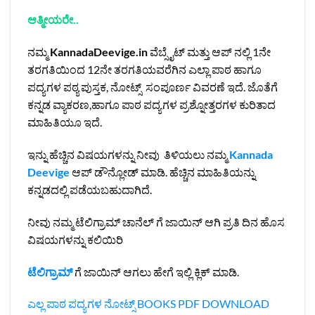
ಆತ್ಮೀಯರೇ..
ನಮ್ಮ
KannadaDeevige.in
ವೆಬ್ಸೈಟ್ ಮತ್ತು ಆಪ್ ನಲ್ಲಿ 1ನೇ
ತರಗತಿಯಿಂದ 12ನೇ ತರಗತಿಯವರೆಗಿನ ಎಲ್ಲಾ ಪಾಠ ಹಾಗೂ
ಪದ್ಯಗಳ ಪಠ್ಯ ಪುಸ್ತಕ, ನೋಟ್ಸ್ ಸಂಪೂರ್ಣ ವಿವರಣೆ ಇದೆ. ಜೊತೆಗೆ
ಕನ್ನಡ ವ್ಯಾಕರಣ,ಹಾಗೂ ಪಾಠ ಪದ್ಯಗಳ ಪ್ರಶ್ನೋತ್ತರಗಳ ಕುರಿತಾದ
ಮಾಹಿತಿಯೂ ಇದೆ.
ಇನ್ನು ಹೆಚ್ಚಿನ ವಿಷಯಗಳನ್ನು ನೀವು ತಿಳಿಯಲು ನಮ್ಮ
Kannada
Deevige
ಆಪ್ ಡೌನ್ಲೋಡ್ ಮಾಡಿ. ಹೆಚ್ಚಿನ ಮಾಹಿತಿಯನ್ನು
ಕನ್ನಡದಲ್ಲಿ ಪಡೆಯಬಹುದಾಗಿದೆ.
ನೀವು ನಮ್ಮ ಟೆಲಿಗ್ರಾಮ್ ಚಾನೆಲ್ ಗೆ ಜಾಯಿನ್ ಆಗಿ ಪ್ರತಿ ದಿನ ಹೊಸ
ವಿಷಯಗಳನ್ನು ಕಲಿಯಿರಿ
ಟೆಲಿಗ್ರಾಮ್
ಗೆ ಜಾಯಿನ್ ಆಗಲು ಹೇಗೆ ಇಲ್ಲಿ ಕ್ಲಿಕ್ ಮಾಡಿ.
ಎಲ್ಲ ಪಾಠ ಪದ್ಯಗಳ ನೋಟ್ಸ್
BOOKS PDF
DOWNLOAD