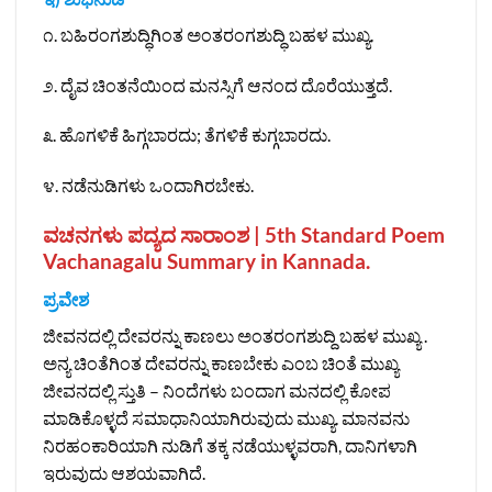
೧. ಬಹಿರಂಗಶುದ್ಧಿಗಿಂತ ಅಂತರಂಗಶುದ್ಧಿ ಬಹಳ ಮುಖ್ಯ.
೨. ದೈವ ಚಿಂತನೆಯಿಂದ ಮನಸ್ಸಿಗೆ ಆನಂದ ದೊರೆಯುತ್ತದೆ.
೩. ಹೊಗಳಿಕೆ ಹಿಗ್ಗಬಾರದು; ತೆಗಳಿಕೆ ಕುಗ್ಗಬಾರದು.
೪. ನಡೆನುಡಿಗಳು ಒಂದಾಗಿರಬೇಕು.
ವಚನಗಳು ಪದ್ಯದ ಸಾರಾಂಶ | 5th Standard Poem
Vachanagalu Summary in Kannada.
ಪ್ರವೇಶ
ಜೀವನದಲ್ಲಿ ದೇವರನ್ನು ಕಾಣಲು ಅಂತರಂಗಶುದ್ದಿ ಬಹಳ ಮುಖ್ಯ .
ಅನ್ಯ ಚಿಂತೆಗಿಂತ ದೇವರನ್ನು ಕಾಣಬೇಕು ಎಂಬ ಚಿಂತೆ ಮುಖ್ಯ
ಜೀವನದಲ್ಲಿ ಸ್ತುತಿ – ನಿಂದೆಗಳು ಬಂದಾಗ ಮನದಲ್ಲಿ ಕೋಪ
ಮಾಡಿಕೊಳ್ಳದೆ ಸಮಾಧಾನಿಯಾಗಿರುವುದು ಮುಖ್ಯ. ಮಾನವನು
ನಿರಹಂಕಾರಿಯಾಗಿ ನುಡಿಗೆ ತಕ್ಕ ನಡೆಯುಳ್ಳವರಾಗಿ, ದಾನಿಗಳಾಗಿ
ಇರುವುದು ಆಶಯವಾಗಿದೆ.