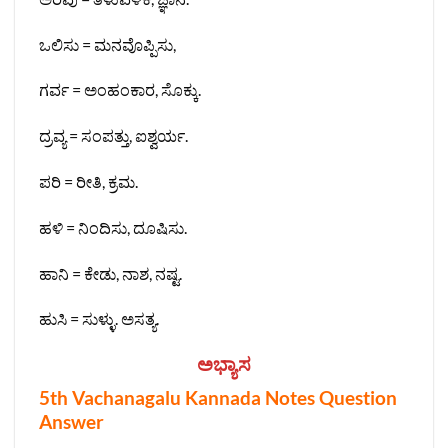
ಒಲಿಸು = ಮನವೊಪ್ಪಿಸು,
ಗರ್ವ = ಅಂಹಂಕಾರ, ಸೊಕ್ಕು.
ದ್ರವ್ಯ = ಸಂಪತ್ತು, ಐಶ್ವರ್ಯ.
ಪರಿ = ರೀತಿ, ಕ್ರಮ.
ಹಳಿ = ನಿಂದಿಸು, ದೂಷಿಸು.
ಹಾನಿ = ಕೇಡು, ನಾಶ, ನಷ್ಟ.
ಹುಸಿ = ಸುಳ್ಳು. ಅಸತ್ಯ.
ಅಭ್ಯಾಸ
5th Vachanagalu Kannada Notes Question
Answer