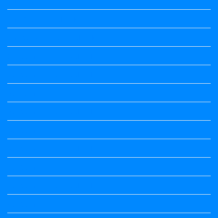
2nd puc
2nd Puc All Textbook
2nd Standard All Textbook
3rd Standard All Textbook
4th Standard All Textbook
5th standard
5th Standard All Textbook
6th Standard
6th Standard All Textbook
7th Standard
7th Standard All Textbook
8th Standard