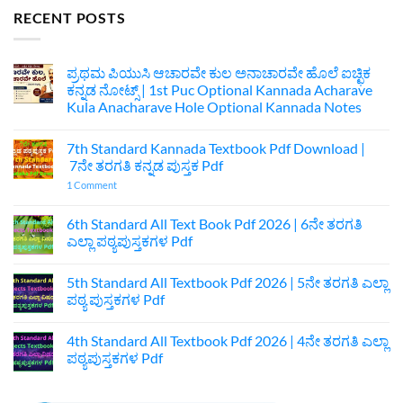
RECENT POSTS
ಪ್ರಥಮ ಪಿಯುಸಿ ಆಚಾರವೇ ಕುಲ ಅನಾಚಾರವೇ ಹೊಲೆ ಐಚ್ಛಿಕ
ಕನ್ನಡ ನೋಟ್ಸ್ | 1st Puc Optional Kannada Acharave
Kula Anacharave Hole Optional Kannada Notes
No
Comments
7th Standard Kannada Textbook Pdf Download |
on
ಪ್ರಥಮ
7ನೇ ತರಗತಿ ಕನ್ನಡ ಪುಸ್ತಕ Pdf
ಪಿಯುಸಿ
ಆಚಾರವೇ
on
1 Comment
ಕುಲ
7th
ಅನಾಚಾರವೇ
Standard
ಹೊಲೆ
Kannada
6th Standard All Text Book Pdf 2026 | 6ನೇ ತರಗತಿ
ಐಚ್ಛಿಕ
Textbook
ಎಲ್ಲಾ ಪಠ್ಯಪುಸ್ತಕಗಳ Pdf
ಕನ್ನಡ
Pdf
ನೋಟ್ಸ್
Download
No
|
|
Comments
1st
7ನೇ
5th Standard All Textbook Pdf 2026 | 5ನೇ ತರಗತಿ ಎಲ್ಲಾ
on
Puc
ತರಗತಿ
6th
ಪಠ್ಯ ಪುಸ್ತಕಗಳ Pdf
Optional
ಕನ್ನಡ
Standard
Kannada
ಪುಸ್ತಕ
All
No
Acharave
Pdf
Text
Comments
Kula
4th Standard All Textbook Pdf 2026 | 4ನೇ ತರಗತಿ ಎಲ್ಲಾ
Book
on
Anacharave
Pdf
5th
ಪಠ್ಯಪುಸ್ತಕಗಳ Pdf
Hole
2026
Standard
Optional
|
All
No
Kannada
6ನೇ
Textbook
Comments
Notes
ತರಗತಿ
Pdf
on