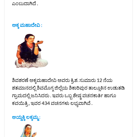
ಎಂಬುದಾಗಿದೆ .
ಅಕ್ಕ ಮಹಾದೇವಿ
:
ಶಿವಶರಣೆ ಅಕ್ಕಮಹಾದೇವಿ ಅವರು ಕ್ರಿ.ಶ. ಸುಮಾರು 12 ನೆಯ
ಶತಮಾನದಲ್ಲಿ ಶಿವಮೊಗ್ಗ ಜಿಲ್ಲೆಯ ಶಿಕಾರಿಪುರ ತಾಲ್ಲೂಕಿನ ಉಡುತಡಿ
ಗ್ರಾಮದಲ್ಲಿ ಜನಿಸಿದರು . ಇವರು ಒಬ್ಬ ಶೇಷ್ಠ ವಚನಕಾರ್ತಿ ಹಾಗೂ
ಕವಯಿತ್ರಿ , ಇವರ 434 ವಚನಗಳು ಲಭ್ಯವಾಗಿವೆ .
ಆಯ್ದಕ್ಕಿ ಲಕ್ಕಮ್ಮ
: