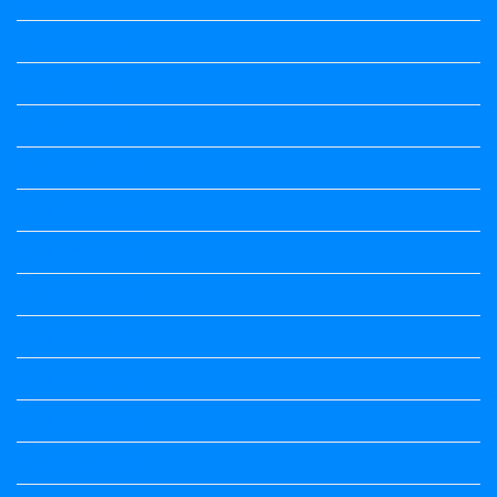
History Notes
Information
Jobs Updates
Kalika Chetarike
Kalika Chetarike
Kalika Chetarike
Kalika Chetarike
Kalika Chetarike
Kalika Chetarike
Kalika Chetarike
Kalika Chetarike