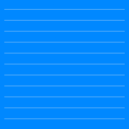
1st Standard All Textbook
2nd puc
2nd Puc All Textbook
2nd Standard All Textbook
3rd Standard All Textbook
4th Standard All Textbook
5th standard
5th Standard All Textbook
6th Standard
6th Standard All Textbook
7th Standard
7th Standard All Textbook