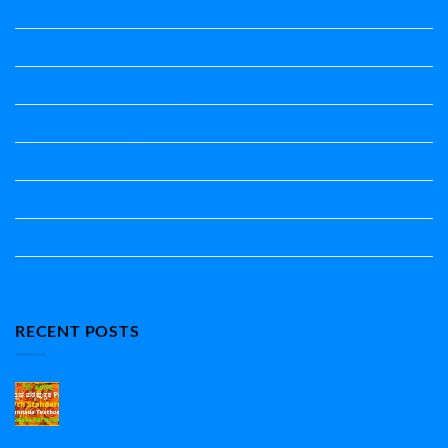
ತತ್ಸಮ-ತದ್ಭವ
ದೇಶ್ಯ-ಅನ್ಯದೇಶ್ಯಗಳು
ಭಾರತದ ಇತಿಹಾಸ-ಸಾಮಾನ್ಯ ಜ್ಞಾನ
ಭೂಗೋಳ-ಸಾಮಾನ್ಯಜ್ಞಾನ
ಮಾತ್ರೆ-ಲಘು-ಗುರು
ವಿರುದ್ಧಾರ್ಥಕ ಶಬ್ದಗಳು
ವ್ಯಾಕರಣ
ಸಾಮಾನ್ಯ ಜ್ಞಾನ
RECENT POSTS
7th Standard Kannada Textbook Pdf Download |
7ನೇ ತರಗತಿ ಕನ್ನಡ ಪುಸ್ತಕ Pdf
on
1 Comment
7th