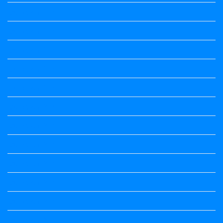
Question Paper
Question Paper
Question Paper
Question Paper
Question Paper
Question Paper
Question Paper
Question Paper
Question Paper
Question Paper
Question Paper
Question Papers