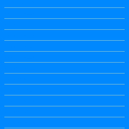
Kalika Chetarike
Kannada Notes
Kannada Notes
Kannada Notes
Kannada Notes
Kannada Notes
Kannada Notes
Kannada Notes
Kannada Notes
Kannada Notes
Kannada Notes
Kannada Poems Audio