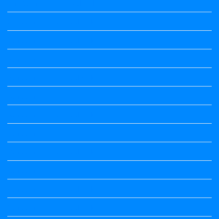
2nd Standard All Textbook
3rd Standard All Textbook
4th Standard All Textbook
5th standard
5th Standard All Textbook
6th Standard
6th Standard All Textbook
7th Standard
7th Standard All Textbook
8th Standard
8th Standard All Textbook
9th Standard All Textbook