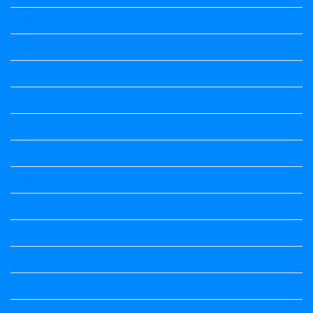
Kalika Chetarike
Kalika Chetarike
Kalika Chetarike
Kalika Chetarike
Kalika Chetarike
Kalika Chetarike
Kalika Chetarike
Kalika Chetarike
Kalika Chetarike
Kannada Notes
Kannada Notes
Kannada Notes