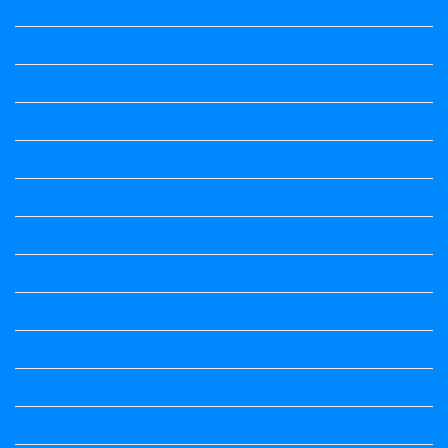
Maths
Maths notes
Maths Notes
Maths Notes
Maths Notes
political Science
Political Science
Prabandha
Question Paper
Question Paper
Question Paper
Question Paper