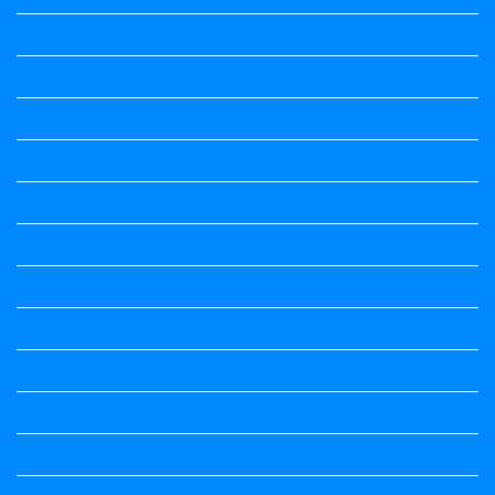
Vedio Lessons and Poems
Wishes
ಅಲಂಕಾರ
ಒಗಟುಗಳು
ಕನ್ನಡ ಕವಿ
ಕನ್ನಡ ನಿಘಂಟು
ಕಾವ್ಯನಾಮಗಳು
ಗಾದೆ ಮಾತು
ತತ್ಸಮ-ತದ್ಭವ
ದೇಶ್ಯ-ಅನ್ಯದೇಶ್ಯಗಳು
ಭಾರತದ ಇತಿಹಾಸ-ಸಾಮಾನ್ಯ ಜ್ಞಾನ