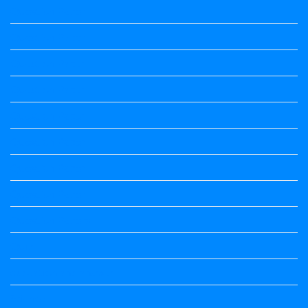
Question Paper
Question Paper
Question Paper
Question Paper
Question Paper
Question Paper
Question Paper
Question Paper
Question Papers
Quiz
quotation and answer
Science