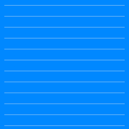
Kannada Notes
Kannada Notes
Kannada Notes
Kannada Notes
Kannada Notes
Kannada Notes
Kannada Notes
Kannada Poems Audio
Kannada Quotes
Kavanagalu
Life Quotes