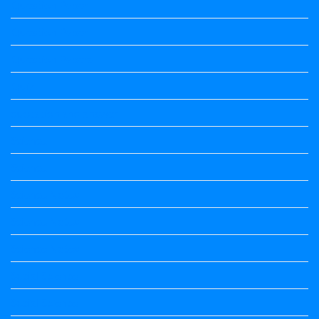
Question Paper
Question Paper
Question Papers
Quiz
quotation and answer
Science
Science
Science Notes
Science Notes
Science Notes
Social Science
Social Science