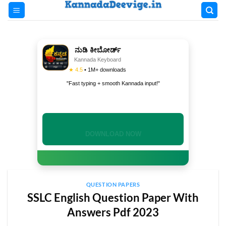
Skip
to
content
ನುಡಿ ಕೀಬೋರ್ಡ್
Kannada Keyboard
★ 4.5
• 1M+ downloads
"Fast typing + smooth Kannada input!"
INSTALL NOW
QUESTION PAPERS
SSLC English Question Paper With
Answers Pdf 2023