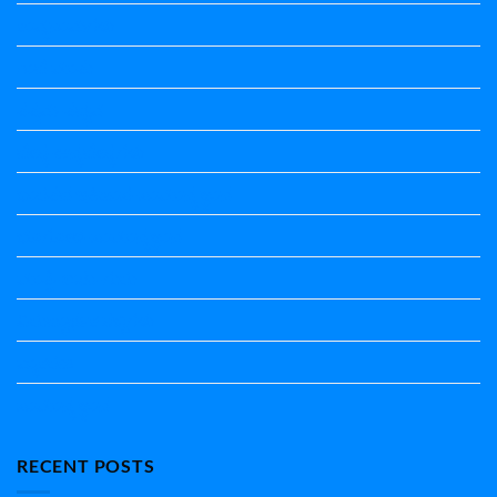
ಕಾವ್ಯನಾಮಗಳು
ಗಾದೆ ಮಾತು
ತತ್ಸಮ-ತದ್ಭವ
ದೇಶ್ಯ-ಅನ್ಯದೇಶ್ಯಗಳು
ಭಾರತದ ಇತಿಹಾಸ-ಸಾಮಾನ್ಯ ಜ್ಞಾನ
ಭೂಗೋಳ-ಸಾಮಾನ್ಯಜ್ಞಾನ
ಮಾತ್ರೆ-ಲಘು-ಗುರು
ವಿರುದ್ಧಾರ್ಥಕ ಶಬ್ದಗಳು
ವ್ಯಾಕರಣ
ಸಾಮಾನ್ಯ ಜ್ಞಾನ
RECENT POSTS