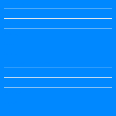
social science
Social Science Notes
Sociology
Sociology
Speech
Summary
Vedio Lessons and Poems
Wishes
ಅಲಂಕಾರ
ಒಗಟುಗಳು
ಕನ್ನಡ ಕವಿ
ಕನ್ನಡ ನಿಘಂಟು