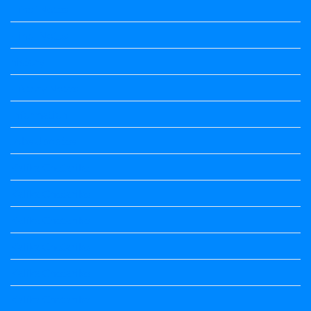
Hindi Notes
Hindi Notes
history
History Notes
Information
Jobs Updates
Kalika Chetarike
Kalika Chetarike
Kalika Chetarike
Kalika Chetarike
Kalika Chetarike
Kalika Chetarike