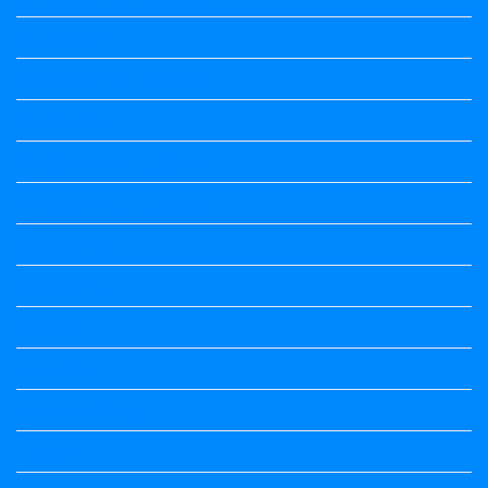
7th Standard
7th Standard All Textbook
8th Standard
8th Standard All Textbook
9th Standard All Textbook
Accountancy
Accountancy
Calendar
Economics
Economics Notes
English