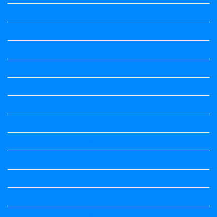
1st Puc
1st Puc All Textbook
1st Standard All Textbook
2nd puc
2nd Puc All Textbook
2nd Standard All Textbook
3rd Standard All Textbook
4th Standard All Textbook
5th standard
5th Standard All Textbook
6th Standard
6th Standard All Textbook