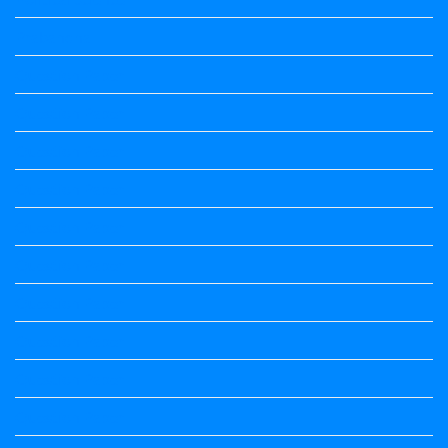
Prabandha
Question Paper
Question Paper
Question Paper
Question Paper
Question Paper
Question Paper
Question Paper
Question Paper
Question Paper
Question Paper