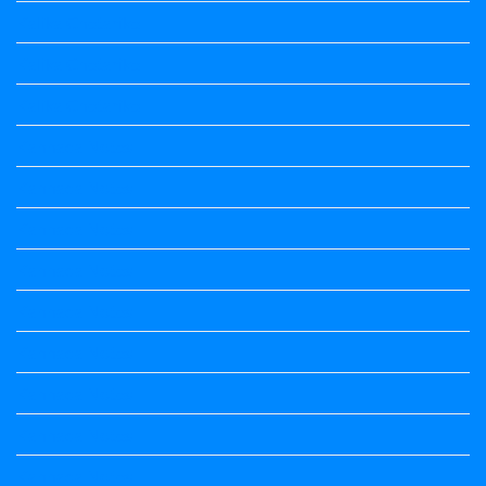
Kalika Chetarike
Kalika Chetarike
Kalika Chetarike
Kannada Notes
Kannada Notes
Kannada Notes
Kannada Notes
Kannada Notes
Kannada Notes
Kannada Notes
Kannada Notes
Kannada Notes