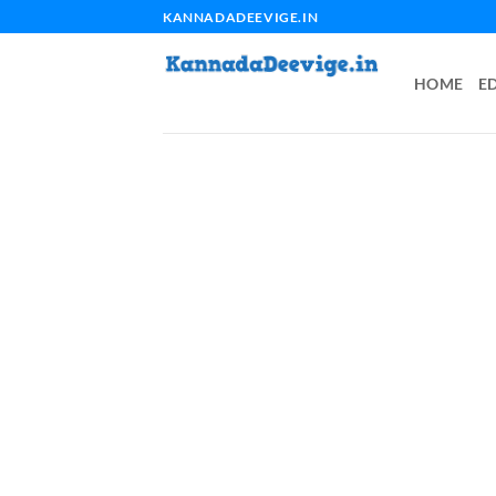
Skip
KANNADADEEVIGE.IN
to
content
HOME
E