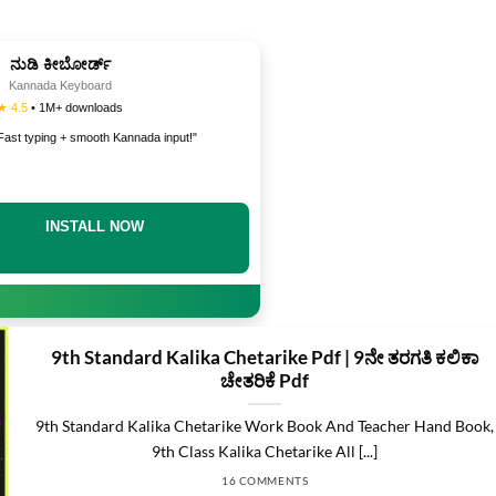
ನುಡಿ ಕೀಬೋರ್ಡ್
Kannada Keyboard
★ 4.5
• 1M+ downloads
Fast typing + smooth Kannada input!"
DOWNLOAD NOW
9th Standard Kalika Chetarike Pdf | 9ನೇ ತರಗತಿ ಕಲಿಕಾ
ಚೇತರಿಕೆ Pdf
9th Standard Kalika Chetarike Work Book And Teacher Hand Book,
9th Class Kalika Chetarike All [...]
16 COMMENTS