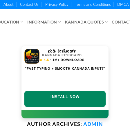
About
Contact Us
Privacy Policy
Terms and Conditions
DMCA 
DUCATION
INFORMATION
KANNADA QUOTES
CONTACT
ನುಡಿ ಕೀಬೋರ್ಡ್
KANNADA KEYBOARD
★ 4.5
• 1M+ DOWNLOADS
"FAST TYPING + SMOOTH KANNADA INPUT!"
DOWNLOAD NOW
AUTHOR ARCHIVES:
ADMIN