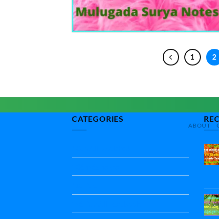
1
2
CATEGORIES
RE
ABOUT
10th All textbbok
10th standard
1st Puc
1st Puc All Textbook