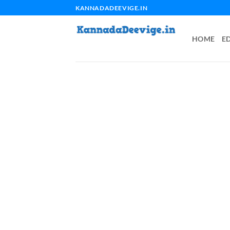
Skip
KANNADADEEVIGE.IN
to
content
HOME
E