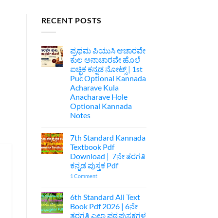
RECENT POSTS
ಪ್ರಥಮ ಪಿಯುಸಿ ಆಚಾರವೇ
ಕುಲ ಅನಾಚಾರವೇ ಹೊಲೆ
ಐಚ್ಛಿಕ ಕನ್ನಡ ನೋಟ್ಸ್ | 1st
Puc Optional Kannada
Acharave Kula
Anacharave Hole
Optional Kannada
Notes
No
Comments
7th Standard Kannada
on
ಪ್ರಥಮ
Textbook Pdf
ಪಿಯುಸಿ
Download | 7ನೇ ತರಗತಿ
ಆಚಾರವೇ
ಕುಲ
ಕನ್ನಡ ಪುಸ್ತಕ Pdf
ಅನಾಚಾರವೇ
ಹೊಲೆ
on
1 Comment
ಐಚ್ಛಿಕ
7th
ಕನ್ನಡ
Standard
ನೋಟ್ಸ್
Kannada
6th Standard All Text
|
Textbook
Book Pdf 2026 | 6ನೇ
1st
Pdf
Puc
Download
ತರಗತಿ ಎಲ್ಲಾ ಪಠ್ಯಪುಸ್ತಕಗಳ