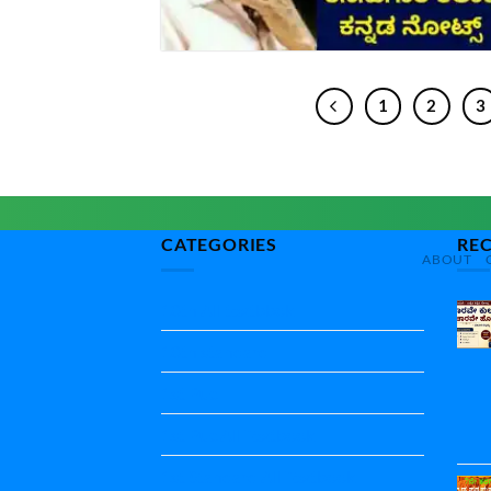
1
2
3
CATEGORIES
RE
ABOUT
10th All textbbok
10th standard
1st Puc
1st Puc All Textbook
1st Standard All Textbook