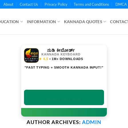
About
Contact Us
Privacy Policy
Terms and Conditions
DMCA 
DUCATION
INFORMATION
KANNADA QUOTES
CONTACT
ನುಡಿ ಕೀಬೋರ್ಡ್
KANNADA KEYBOARD
★ 4.5
• 1M+ DOWNLOADS
"FAST TYPING + SMOOTH KANNADA INPUT!"
INSTALL NOW
AUTHOR ARCHIVES:
ADMIN