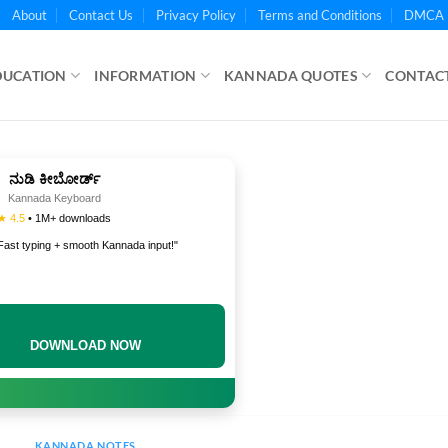
About
Contact Us
Privacy Policy
Terms and Conditions
DMCA 
DUCATION
INFORMATION
KANNADA QUOTES
CONTACT
ನುಡಿ ಕೀಬೋರ್ಡ್
Kannada Keyboard
★ 4.5
• 1M+ downloads
Fast typing + smooth Kannada input!"
DOWNLOAD NOW
KANNADA NOTES