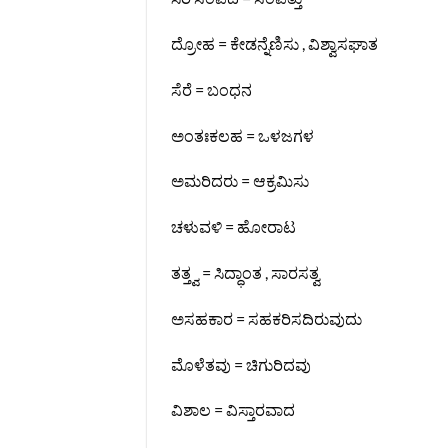
ದ್ರೋಹ = ಕೇಡನ್ನೆಣಿಸು , ವಿಶ್ವಾಸಘಾತ
ಸೆರೆ = ಬಂಧನ
ಅಂತಃಕಲಹ = ಒಳಜಗಳ
ಅಮರಿದರು = ಆಕ್ರಮಿಸು
ಚಳುವಳಿ = ಹೋರಾಟ
ತತ್ತ್ವ = ಸಿದ್ಧಾಂತ , ಸಾರಸತ್ವ
ಅಸಹಕಾರ = ಸಹಕರಿಸದಿರುವುದು
ಮೊಳೆತವು = ಚಿಗುರಿದವು
ವಿಶಾಲ = ವಿಸ್ತಾರವಾದ