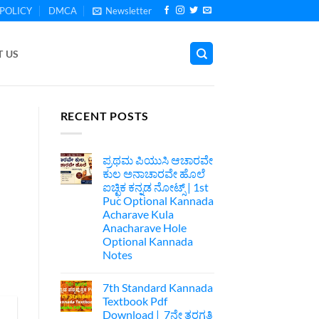
POLICY
DMCA
Newsletter
 US
RECENT POSTS
ಪ್ರಥಮ ಪಿಯುಸಿ ಆಚಾರವೇ
ಕುಲ ಅನಾಚಾರವೇ ಹೊಲೆ
ಐಚ್ಛಿಕ ಕನ್ನಡ ನೋಟ್ಸ್ | 1st
Puc Optional Kannada
Acharave Kula
Anacharave Hole
Optional Kannada
Notes
No
Comments
7th Standard Kannada
on
ಪ್ರಥಮ
Textbook Pdf
ಪಿಯುಸಿ
Download | 7ನೇ ತರಗತಿ
ಆಚಾರವೇ