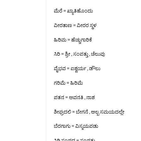
ಮೆರೆ = ಖ್ಯಾತಿಹೊಂದು
ವೀರತಾಣ = ವೀರರ ಸ್ಥಳ
ಹಿರಿಮ = ಹೆಚ್ಚುಗಾರಿಕೆ
ಸಿರಿ = ಶ್ರೀ , ಸಂಪತ್ತು , ಚೆಲುವು
ವೈಭವ = ಐಶ್ವರ್ಯ , ಡೌಲು
ಗರಿಮೆ = ಹಿರಿಮೆ
ಪತನ = ಅವನತಿ , ನಾಶ
ಶೀಘ್ರದಲಿ = ಬೇಗನೆ , ಅಲ್ಪ ಸಮಯದಲ್ಲೇ
ಬೆರಗಾಗು = ವಿಸ್ಮಯಪಡು
ಸಿರಿ ಸಂಪದ = ಸಂಪತ್ತು