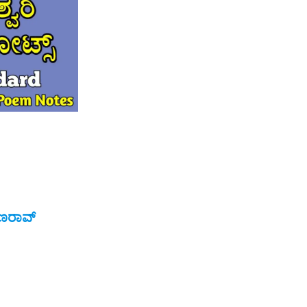
ಯಣರಾವ್