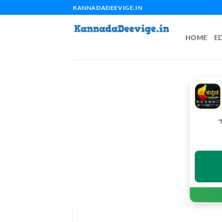
Skip
KANNADADEEVIGE.IN
to
content
HOME
E
"