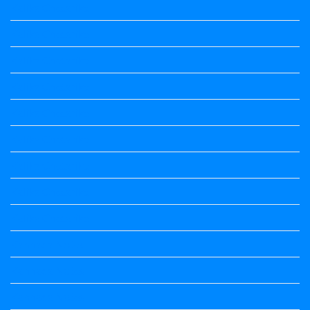
Kalika Chetarike
Kalika Chetarike
Kalika Chetarike
Kalika Chetarike
Kalika Chetarike
Kalika Chetarike
Kalika Chetarike
Kalika Chetarike
Kalika Chetarike
Kannada Notes
Kannada Notes
Kannada Notes