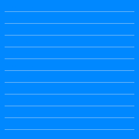
Kannada Notes
Kannada Notes
Kannada Notes
Kannada Notes
Kannada Notes
Kannada Notes
Kannada Notes
Kannada Poems Audio
Kannada Quotes
Kavanagalu
Life Quotes
Maths