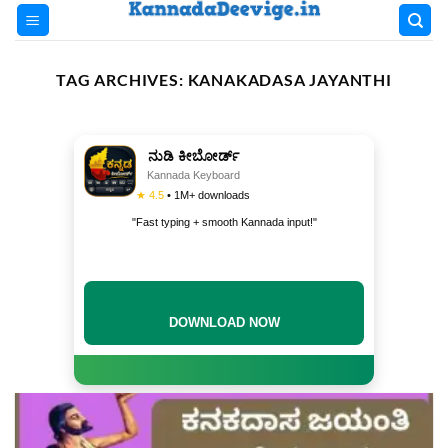
Skip
to
content
TAG ARCHIVES:
KANAKADASA JAYANTHI
ನುಡಿ ಕೀಬೋರ್ಡ್
Kannada Keyboard
★ 4.5
• 1M+ downloads
"Fast typing + smooth Kannada input!"
DOWNLOAD NOW