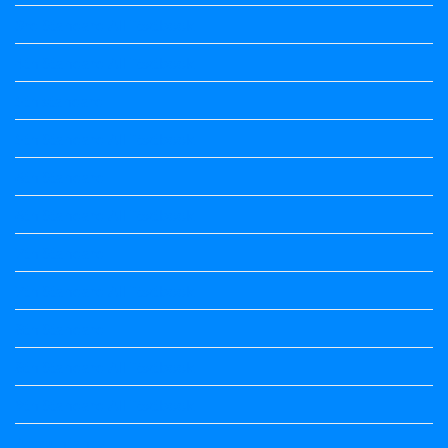
3rd Standard All Textbook
4th Standard All Textbook
5th standard
5th Standard All Textbook
6th Standard
6th Standard All Textbook
7th Standard
7th Standard All Textbook
8th Standard
8th Standard All Textbook
9th Standard All Textbook
Accountancy