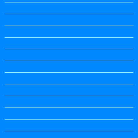
Maths notes
Maths Notes
Maths Notes
Maths Notes
political Science
Political Science
Prabandha
Question Paper
Question Paper
Question Paper
Question Paper
Question Paper