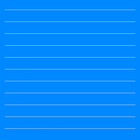
Vedio Lessons and Poems
Wishes
ಅಲಂಕಾರ
ಒಗಟುಗಳು
ಕನ್ನಡ ಕವಿ
ಕನ್ನಡ ನಿಘಂಟು
ಕಾವ್ಯನಾಮಗಳು
ಗಾದೆ ಮಾತು
ತತ್ಸಮ-ತದ್ಭವ
ದೇಶ್ಯ-ಅನ್ಯದೇಶ್ಯಗಳು
ಭಾರತದ ಇತಿಹಾಸ-ಸಾಮಾನ್ಯ ಜ್ಞಾನ
ಭೂಗೋಳ-ಸಾಮಾನ್ಯಜ್ಞಾನ