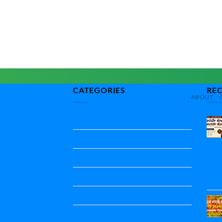
CATEGORIES
RE
ABOUT
10th All textbbok
10th standard
1st Puc
1st Puc All Textbook
1st Standard All Textbook
2nd puc