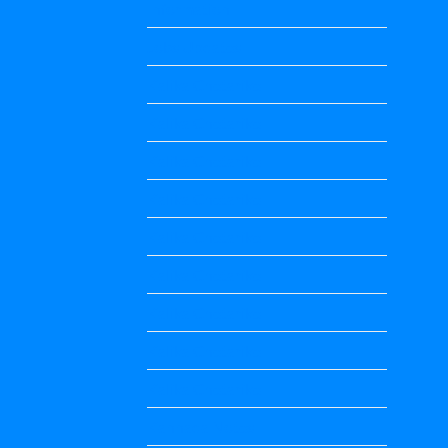
Information
Jobs Updates
Kalika Chetarike
Kalika Chetarike
Kalika Chetarike
Kalika Chetarike
Kalika Chetarike
Kalika Chetarike
Kalika Chetarike
Kalika Chetarike
Kalika Chetarike
Kannada Notes