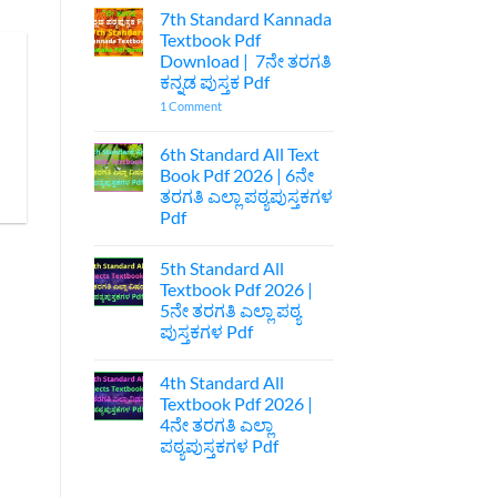
Comments
7th Standard Kannada
on
ಪ್ರಥಮ
Textbook Pdf
ಪಿಯುಸಿ
Download | 7ನೇ ತರಗತಿ
ಆಚಾರವೇ
ಕುಲ
ಕನ್ನಡ ಪುಸ್ತಕ Pdf
ಅನಾಚಾರವೇ
ಹೊಲೆ
on
1 Comment
ಐಚ್ಛಿಕ
7th
ಕನ್ನಡ
Standard
ನೋಟ್ಸ್
Kannada
6th Standard All Text
|
Textbook
Book Pdf 2026 | 6ನೇ
1st
Pdf
Puc
Download
ತರಗತಿ ಎಲ್ಲಾ ಪಠ್ಯಪುಸ್ತಕಗಳ
Optional
|
Pdf
Kannada
7ನೇ
Acharave
ತರಗತಿ
No
Kula
ಕನ್ನಡ
Comments
Anacharave
ಪುಸ್ತಕ
5th Standard All
on
Hole
Pdf
6th
Textbook Pdf 2026 |
Optional
Standard
Kannada
5ನೇ ತರಗತಿ ಎಲ್ಲಾ ಪಠ್ಯ
All
Notes
Text
ಪುಸ್ತಕಗಳ Pdf
Book
Pdf
No
2026
Comments
4th Standard All
on
|
5th
6ನೇ
Textbook Pdf 2026 |
Standard
ತರಗತಿ
4ನೇ ತರಗತಿ ಎಲ್ಲಾ
All
ಎಲ್ಲಾ
Textbook
ಪಠ್ಯಪುಸ್ತಕಗಳ
ಪಠ್ಯಪುಸ್ತಕಗಳ Pdf
Pdf
Pdf
2026
No
|
Comments
on