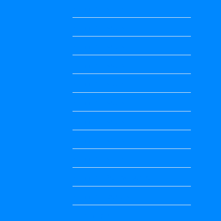
Kannada Notes
Kannada Notes
Kannada Notes
Kannada Notes
Kannada Notes
Kannada Notes
Kannada Notes
Kannada Notes
Kannada Notes
Kannada Poems Audio
Kannada Quotes
Kavanagalu