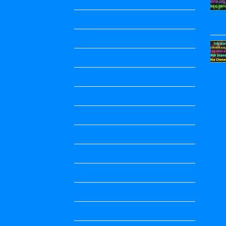
English Notes
English Notes
English Notes
festivals
government schemes
Health
hindi
Hindi
Hindi Notes
Hindi Notes
history
History Notes