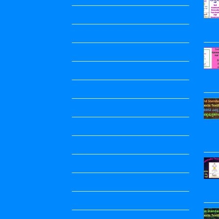
9th Standard All Textbook
Accountancy
Accountancy
Calendar
Economics
Economics Notes
English
English
english
English
English Notes