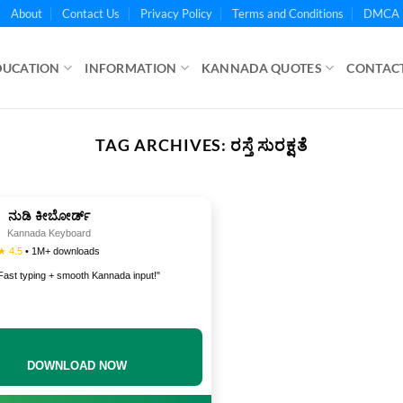
About
Contact Us
Privacy Policy
Terms and Conditions
DMCA 
DUCATION
INFORMATION
KANNADA QUOTES
CONTACT
TAG ARCHIVES:
ರಸ್ತೆ ಸುರಕ್ಷತೆ
ನುಡಿ ಕೀಬೋರ್ಡ್
Kannada Keyboard
★ 4.5
• 1M+ downloads
Fast typing + smooth Kannada input!"
DOWNLOAD NOW