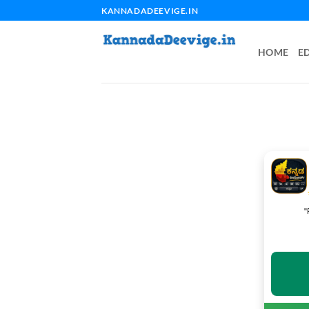
Skip
KANNADADEEVIGE.IN
to
content
HOME
E
"