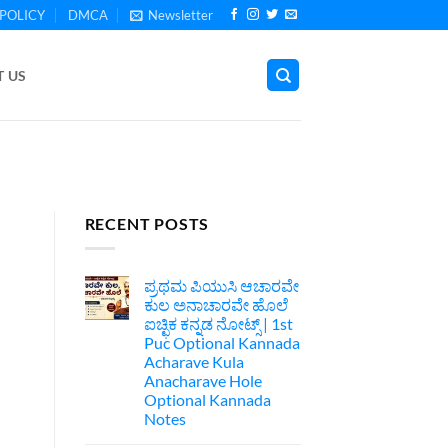
POLICY
DMCA
Newsletter
 US
RECENT POSTS
ಪ್ರಥಮ ಪಿಯುಸಿ ಆಚಾರವೇ
ಕುಲ ಅನಾಚಾರವೇ ಹೊಲೆ
ಐಚ್ಛಿಕ ಕನ್ನಡ ನೋಟ್ಸ್ | 1st
Puc Optional Kannada
Acharave Kula
Anacharave Hole
Optional Kannada
Notes
No