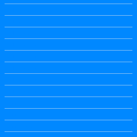
Kalika Chetarike
Kalika Chetarike
Kalika Chetarike
Kalika Chetarike
Kalika Chetarike
Kalika Chetarike
Kalika Chetarike
Kalika Chetarike
Kannada Notes
Kannada Notes
Kannada Notes