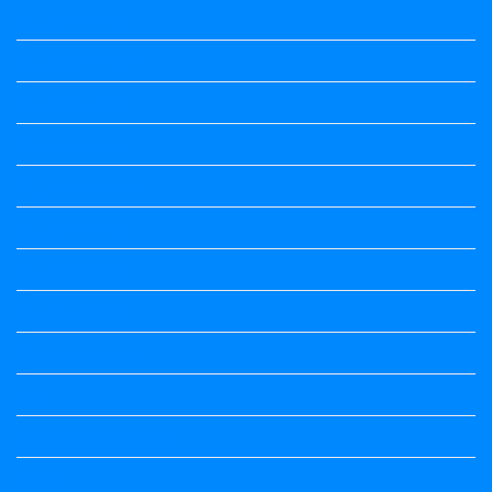
Question Paper
Question Paper
Question Paper
Question Paper
Question Paper
Question Paper
Question Paper
Question Paper
Question Papers
Quiz
quotation and answer
Science