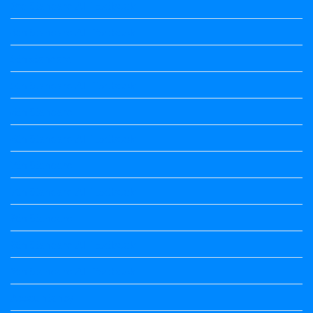
3rd Standard All Textbook
4th Standard All Textbook
5th standard
5th Standard All Textbook
6th Standard
6th Standard All Textbook
7th Standard
7th Standard All Textbook
8th Standard
8th Standard All Textbook
9th Standard All Textbook
Accountancy