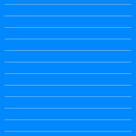
Vedio Lessons and Poems
Wishes
ಅಲಂಕಾರ
ಒಗಟುಗಳು
ಕನ್ನಡ ಕವಿ
ಕನ್ನಡ ನಿಘಂಟು
ಕಾವ್ಯನಾಮಗಳು
ಗಾದೆ ಮಾತು
ತತ್ಸಮ-ತದ್ಭವ
ದೇಶ್ಯ-ಅನ್ಯದೇಶ್ಯಗಳು
ಭಾರತದ ಇತಿಹಾಸ-ಸಾಮಾನ್ಯ ಜ್ಞಾನ