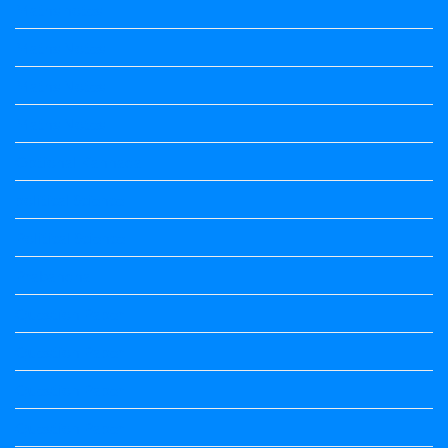
Maths notes
Maths Notes
Maths Notes
Maths Notes
Optional Kannada
political Science
Political Science
Prabandha
Question Paper
Question Paper
Question Paper
Question Paper