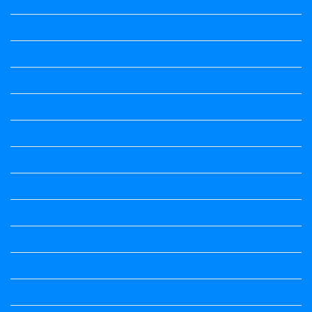
Kannada Notes
Kannada Notes
Kannada Notes
Kannada Notes
Kannada Notes
Kannada Notes
Kannada Notes
Kannada Poems Audio
Kannada Quotes
Kavanagalu
Life Quotes
Maths