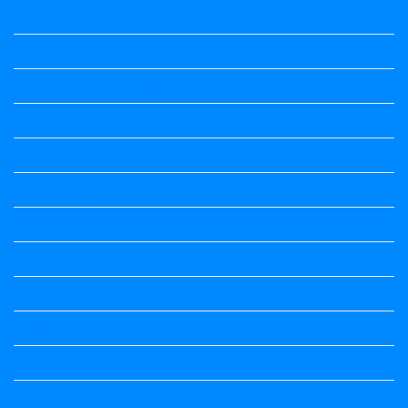
7th Standard All Textbook
8th Standard
8th Standard All Textbook
9th Standard All Textbook
Accountancy
Accountancy
Calendar
Economics
Economics Notes
English
English
english