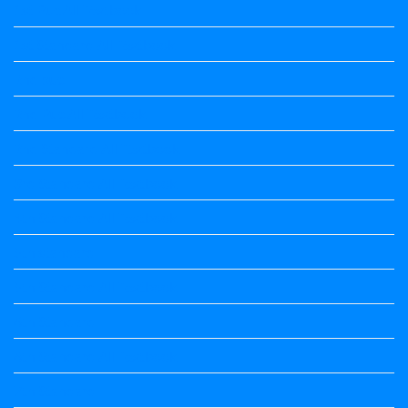
1st Puc All Textbook
1st Standard All Textbook
2nd puc
2nd Puc All Textbook
2nd Standard All Textbook
3rd Standard All Textbook
4th Standard All Textbook
5th standard
5th Standard All Textbook
6th Standard
6th Standard All Textbook
7th Standard