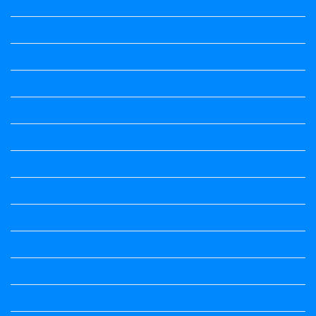
Kalika Chetarike
Kalika Chetarike
Kannada Notes
Kannada Notes
Kannada Notes
Kannada Notes
Kannada Notes
Kannada Notes
Kannada Notes
Kannada Notes
Kannada Notes
Kannada Notes