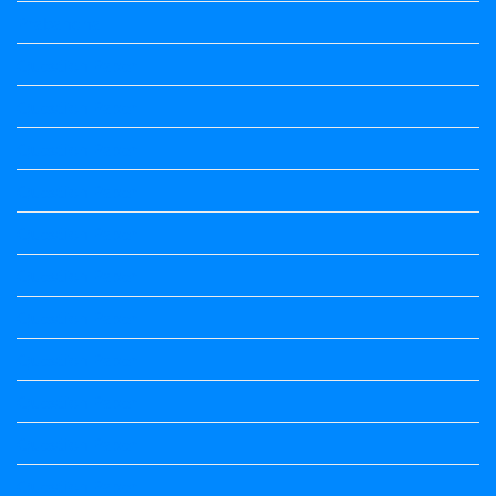
Prabandha
Question Paper
Question Paper
Question Paper
Question Paper
Question Paper
Question Paper
Question Paper
Question Paper
Question Paper
Question Paper
Question Paper