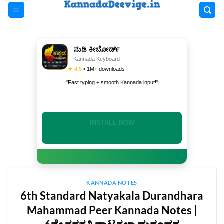
Skip
to
content
ನುಡಿ ಕೀಬೋರ್ಡ್
Kannada Keyboard
★ 4.5
• 1M+ downloads
"Fast typing + smooth Kannada input!"
INSTALL NOW
KANNADA NOTES
6th Standard Natyakala Durandhara
Mahammad Peer Kannada Notes |