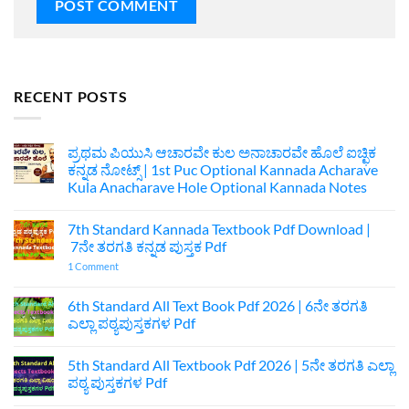
RECENT POSTS
ಪ್ರಥಮ ಪಿಯುಸಿ ಆಚಾರವೇ ಕುಲ ಅನಾಚಾರವೇ ಹೊಲೆ ಐಚ್ಛಿಕ
ಕನ್ನಡ ನೋಟ್ಸ್ | 1st Puc Optional Kannada Acharave
Kula Anacharave Hole Optional Kannada Notes
No
Comments
7th Standard Kannada Textbook Pdf Download |
on
ಪ್ರಥಮ
7ನೇ ತರಗತಿ ಕನ್ನಡ ಪುಸ್ತಕ Pdf
ಪಿಯುಸಿ
ಆಚಾರವೇ
on
1 Comment
ಕುಲ
7th
ಅನಾಚಾರವೇ
Standard
ಹೊಲೆ
Kannada
6th Standard All Text Book Pdf 2026 | 6ನೇ ತರಗತಿ
ಐಚ್ಛಿಕ
Textbook
ಎಲ್ಲಾ ಪಠ್ಯಪುಸ್ತಕಗಳ Pdf
ಕನ್ನಡ
Pdf
ನೋಟ್ಸ್
Download
No
|
|
Comments
1st
7ನೇ
5th Standard All Textbook Pdf 2026 | 5ನೇ ತರಗತಿ ಎಲ್ಲಾ
on
Puc
ತರಗತಿ
6th
ಪಠ್ಯ ಪುಸ್ತಕಗಳ Pdf
Optional
ಕನ್ನಡ
Standard
Kannada
ಪುಸ್ತಕ
All
No
Acharave
Pdf