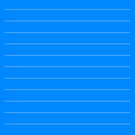
Kannada Poems Audio
Kannada Quotes
Kavanagalu
Life Quotes
Maths
Maths notes
Maths Notes
Maths Notes
Maths Notes
Optional Kannada
political Science
Political Science