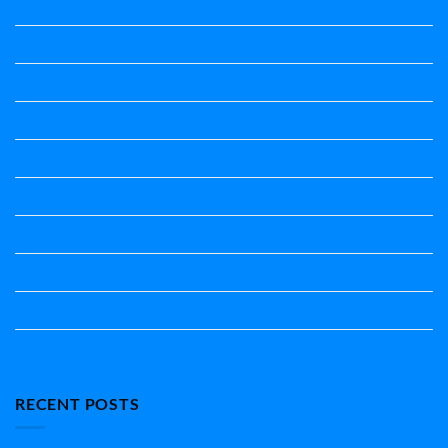
ಕಾವ್ಯನಾಮಗಳು
ಗಾದೆ ಮಾತು
ತತ್ಸಮ-ತದ್ಭವ
ದೇಶ್ಯ-ಅನ್ಯದೇಶ್ಯಗಳು
ಭಾರತದ ಇತಿಹಾಸ-ಸಾಮಾನ್ಯ ಜ್ಞಾನ
ಭೂಗೋಳ-ಸಾಮಾನ್ಯಜ್ಞಾನ
ಮಾತ್ರೆ-ಲಘು-ಗುರು
ವಿರುದ್ಧಾರ್ಥಕ ಶಬ್ದಗಳು
ವ್ಯಾಕರಣ
ಸಾಮಾನ್ಯ ಜ್ಞಾನ
RECENT POSTS