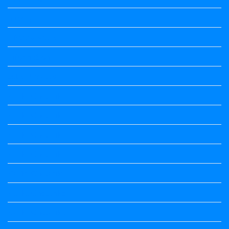
history
History Notes
Information
Jobs Updates
Kalika Chetarike
Kalika Chetarike
Kalika Chetarike
Kalika Chetarike
Kalika Chetarike
Kalika Chetarike
Kalika Chetarike