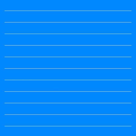
ಒಗಟುಗಳು
ಕನ್ನಡ ಕವಿ
ಕನ್ನಡ ನಿಘಂಟು
ಕಾವ್ಯನಾಮಗಳು
ಗಾದೆ ಮಾತು
ತತ್ಸಮ-ತದ್ಭವ
ದೇಶ್ಯ-ಅನ್ಯದೇಶ್ಯಗಳು
ಭಾರತದ ಇತಿಹಾಸ-ಸಾಮಾನ್ಯ ಜ್ಞಾನ
ಭೂಗೋಳ-ಸಾಮಾನ್ಯಜ್ಞಾನ
ಮಾತ್ರೆ-ಲಘು-ಗುರು
ವಿರುದ್ಧಾರ್ಥಕ ಶಬ್ದಗಳು
ವ್ಯಾಕರಣ