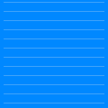
5th Standard All Textbook
6th Standard
6th Standard All Textbook
7th Standard
7th Standard All Textbook
8th Standard
8th Standard All Textbook
9th Standard All Textbook
Accountancy
Accountancy
Calendar
Economics