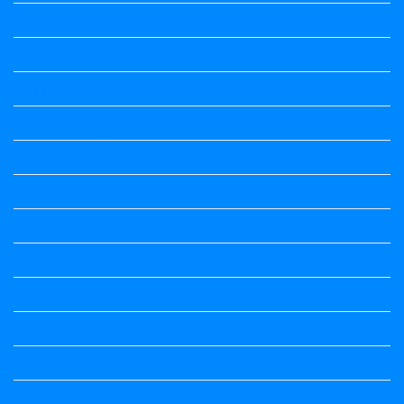
Kannada Notes
Kannada Notes
Kannada Notes
Kannada Notes
Kannada Poems Audio
Kannada Quotes
Kavanagalu
Life Quotes
Maths
Maths notes
Maths Notes
Maths Notes