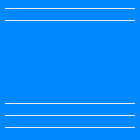
Science Notes
Social Science
Social Science
social science
Social Science Notes
Sociology
Sociology
Speech
Summary
Vedio Lessons and Poems
Wishes
ಅಲಂಕಾರ