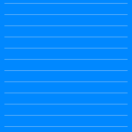
Maths Notes
political Science
Political Science
Prabandha
Question Paper
Question Paper
Question Paper
Question Paper
Question Paper
Question Paper
Question Paper