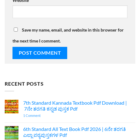
Website
Save my name, email, and website in this browser for
the next time I comment.
RECENT POSTS
7th Standard Kannada Textbook Pdf Download |
7ನೇ ತರಗತಿ ಕನ್ನಡ ಪುಸ್ತಕ Pdf
on
1 Comment
7th
Standard
Kannada
6th Standard All Text Book Pdf 2026 | 6ನೇ ತರಗತಿ
Textbook
ಎಲ್ಲಾ ಪಠ್ಯಪುಸ್ತಕಗಳ Pdf
Pdf
Download