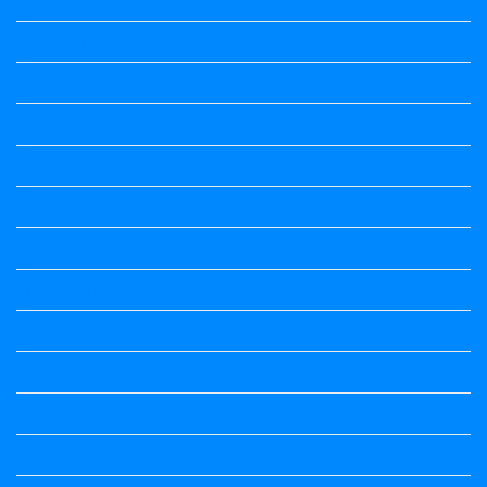
Question Paper
Question Paper
Question Paper
Question Paper
Question Paper
Question Papers
Quiz
quotation and answer
Science
Science
Science Notes
Science Notes