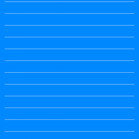
3rd Standard All Textbook
4th Standard All Textbook
5th standard
5th Standard All Textbook
6th Standard
6th Standard All Textbook
7th Standard
7th Standard All Textbook
8th Standard
8th Standard All Textbook
9th Standard All Textbook
Accountancy