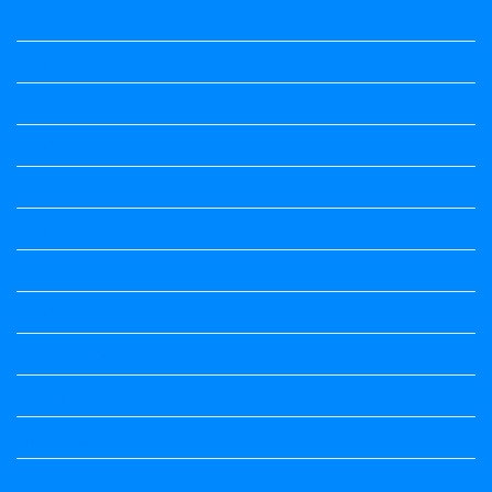
Kannada Notes
Kannada Notes
Kannada Notes
Kannada Notes
Kannada Notes
Kannada Notes
Kannada Notes
Kannada Poems Audio
Kannada Quotes
Kavanagalu
Life Quotes
Maths