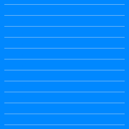
Question Paper
Question Paper
Question Paper
Question Paper
Question Paper
Question Paper
Question Paper
Question Paper
Question Papers
Quiz
quotation and answer