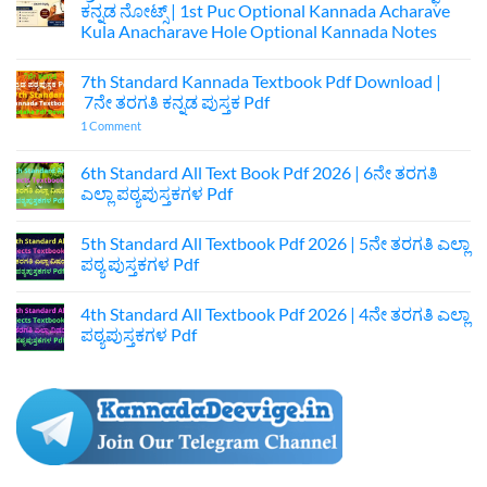
ಕನ್ನಡ ನೋಟ್ಸ್ | 1st Puc Optional Kannada Acharave
Kula Anacharave Hole Optional Kannada Notes
No
Comments
7th Standard Kannada Textbook Pdf Download |
on
ಪ್ರಥಮ
7ನೇ ತರಗತಿ ಕನ್ನಡ ಪುಸ್ತಕ Pdf
ಪಿಯುಸಿ
ಆಚಾರವೇ
on
1 Comment
ಕುಲ
7th
ಅನಾಚಾರವೇ
Standard
ಹೊಲೆ
Kannada
6th Standard All Text Book Pdf 2026 | 6ನೇ ತರಗತಿ
ಐಚ್ಛಿಕ
Textbook
ಎಲ್ಲಾ ಪಠ್ಯಪುಸ್ತಕಗಳ Pdf
ಕನ್ನಡ
Pdf
ನೋಟ್ಸ್
Download
No
|
|
Comments
1st
7ನೇ
5th Standard All Textbook Pdf 2026 | 5ನೇ ತರಗತಿ ಎಲ್ಲಾ
on
Puc
ತರಗತಿ
6th
ಪಠ್ಯ ಪುಸ್ತಕಗಳ Pdf
Optional
ಕನ್ನಡ
Standard
Kannada
ಪುಸ್ತಕ
All
No
Acharave
Pdf
Text
Comments
Kula
4th Standard All Textbook Pdf 2026 | 4ನೇ ತರಗತಿ ಎಲ್ಲಾ
Book
on
Anacharave
Pdf
5th
ಪಠ್ಯಪುಸ್ತಕಗಳ Pdf
Hole
2026
Standard
Optional
|
All
No
Kannada
6ನೇ
Textbook
Comments
Notes
ತರಗತಿ
Pdf
on
ಎಲ್ಲಾ
2026
4th
ಪಠ್ಯಪುಸ್ತಕಗಳ
|
Standard
Pdf
5ನೇ
All
ತರಗತಿ
Textbook
ಎಲ್ಲಾ
Pdf
ಪಠ್ಯ
2026
ಪುಸ್ತಕಗಳ
|