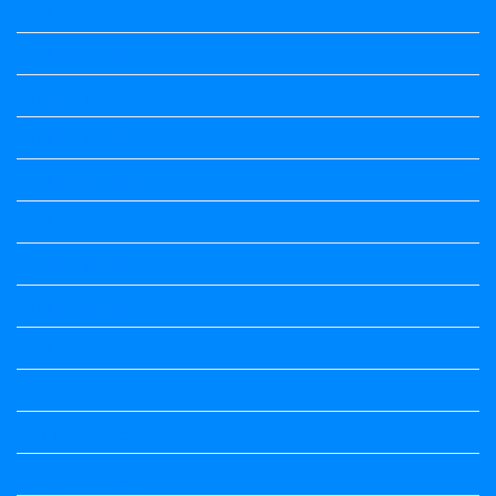
Kalika Chetarike
Kalika Chetarike
Kalika Chetarike
Kalika Chetarike
Kalika Chetarike
Kalika Chetarike
Kalika Chetarike
Kalika Chetarike
Kalika Chetarike
Kannada Notes
Kannada Notes
Kannada Notes