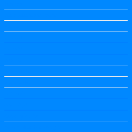
Summary
Vedio Lessons and Poems
Wishes
ಅಲಂಕಾರ
ಒಗಟುಗಳು
ಕನ್ನಡ ಕವಿ
ಕನ್ನಡ ನಿಘಂಟು
ಕಾವ್ಯನಾಮಗಳು
ಗಾದೆ ಮಾತು
ತತ್ಸಮ-ತದ್ಭವ
ದೇಶ್ಯ-ಅನ್ಯದೇಶ್ಯಗಳು
ಭಾರತದ ಇತಿಹಾಸ-ಸಾಮಾನ್ಯ ಜ್ಞಾನ