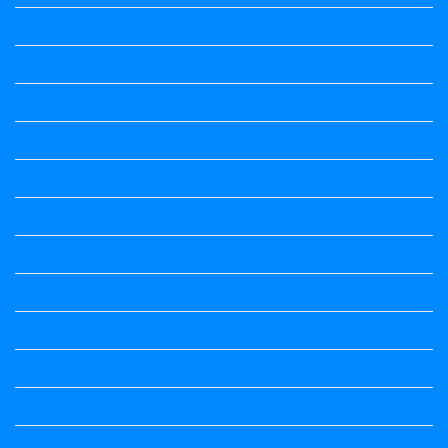
Maths notes
Maths Notes
Maths Notes
Maths Notes
Optional Kannada
political Science
Political Science
Prabandha
Question Paper
Question Paper
Question Paper
Question Paper