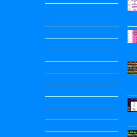
9th Standard All Textbook
Accountancy
Accountancy
Calendar
Economics
Economics Notes
English
English
english
English
English Notes