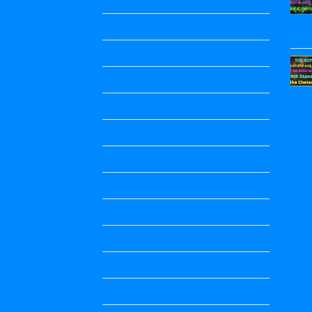
English Notes
English Notes
English Notes
festivals
government schemes
Health
hindi
Hindi
Hindi Notes
Hindi Notes
history
History Notes