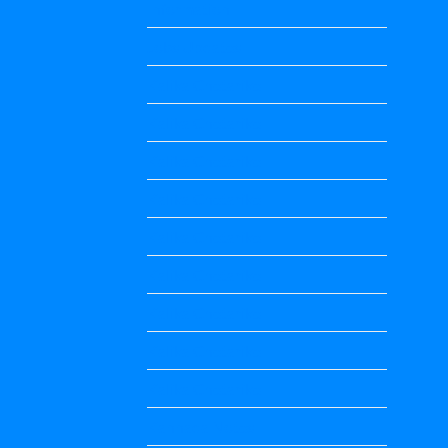
Information
Jobs Updates
Kalika Chetarike
Kalika Chetarike
Kalika Chetarike
Kalika Chetarike
Kalika Chetarike
Kalika Chetarike
Kalika Chetarike
Kalika Chetarike
Kalika Chetarike
Kannada Notes