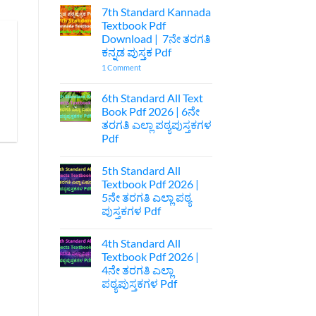
Comments
7th Standard Kannada
on
ಪ್ರಥಮ
Textbook Pdf
ಪಿಯುಸಿ
Download | 7ನೇ ತರಗತಿ
ಆಚಾರವೇ
ಕುಲ
ಕನ್ನಡ ಪುಸ್ತಕ Pdf
ಅನಾಚಾರವೇ
ಹೊಲೆ
on
1 Comment
ಐಚ್ಛಿಕ
7th
ಕನ್ನಡ
Standard
ನೋಟ್ಸ್
Kannada
6th Standard All Text
|
Textbook
Book Pdf 2026 | 6ನೇ
1st
Pdf
Puc
Download
ತರಗತಿ ಎಲ್ಲಾ ಪಠ್ಯಪುಸ್ತಕಗಳ
Optional
|
Pdf
Kannada
7ನೇ
Acharave
ತರಗತಿ
No
Kula
ಕನ್ನಡ
Comments
Anacharave
ಪುಸ್ತಕ
5th Standard All
on
Hole
Pdf
6th
Textbook Pdf 2026 |
Optional
Standard
Kannada
5ನೇ ತರಗತಿ ಎಲ್ಲಾ ಪಠ್ಯ
All
Notes
Text
ಪುಸ್ತಕಗಳ Pdf
Book
Pdf
No
2026
Comments
4th Standard All
on
|
5th
6ನೇ
Textbook Pdf 2026 |
Standard
ತರಗತಿ
4ನೇ ತರಗತಿ ಎಲ್ಲಾ
All
ಎಲ್ಲಾ
Textbook
ಪಠ್ಯಪುಸ್ತಕಗಳ
ಪಠ್ಯಪುಸ್ತಕಗಳ Pdf
Pdf
Pdf
2026
No
|
Comments
on