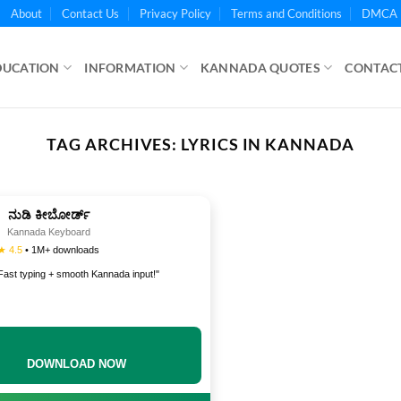
About
Contact Us
Privacy Policy
Terms and Conditions
DMCA 
DUCATION
INFORMATION
KANNADA QUOTES
CONTACT
TAG ARCHIVES:
LYRICS IN KANNADA
ನುಡಿ ಕೀಬೋರ್ಡ್
Kannada Keyboard
★ 4.5
• 1M+ downloads
Fast typing + smooth Kannada input!"
DOWNLOAD NOW