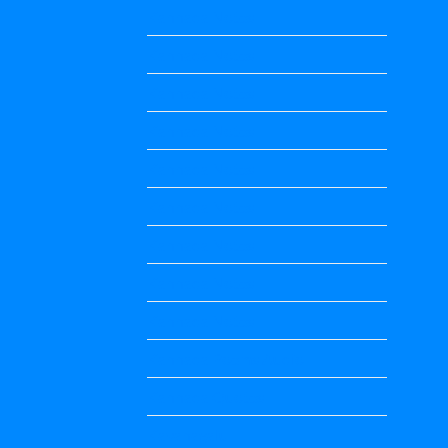
Kannada Notes
Kannada Notes
Kannada Notes
Kannada Notes
Kannada Notes
Kannada Notes
Kannada Notes
Kannada Notes
Kannada Notes
Kannada Poems Audio
Kannada Quotes
Kavanagalu