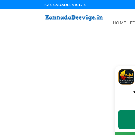
Skip
KANNADADEEVIGE.IN
to
content
HOME
E
"