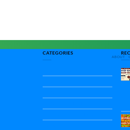
CATEGORIES
RE
ABOUT
10th All textbbok
10th standard
1st Puc
1st Puc All Textbook
1st Standard All Textbook
2nd puc