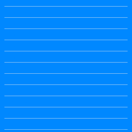
Kannada Notes
Kannada Notes
Kannada Notes
Kannada Notes
Kannada Notes
Kannada Notes
Kannada Notes
Kannada Poems Audio
Kannada Quotes
Kavanagalu
Life Quotes
Maths