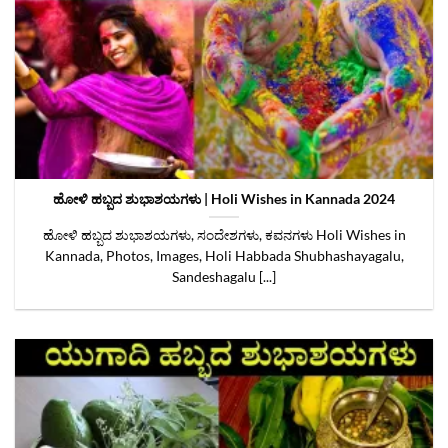
ಹೋಳಿ ಹಬ್ಬದ ಶುಭಾಶಯಗಳು | Holi Wishes in Kannada 2024
ಹೋಳಿ ಹಬ್ಬದ ಶುಭಾಶಯಗಳು, ಸಂದೇಶಗಳು, ಕವನಗಳು Holi Wishes in
Kannada, Photos, Images, Holi Habbada Shubhashayagalu,
Sandeshagalu [...]