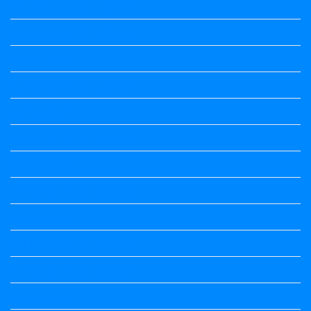
3rd Standard All Textbook
4th Standard All Textbook
5th standard
5th Standard All Textbook
6th Standard
6th Standard All Textbook
7th Standard
7th Standard All Textbook
8th Standard
8th Standard All Textbook
9th Standard All Textbook
Accountancy