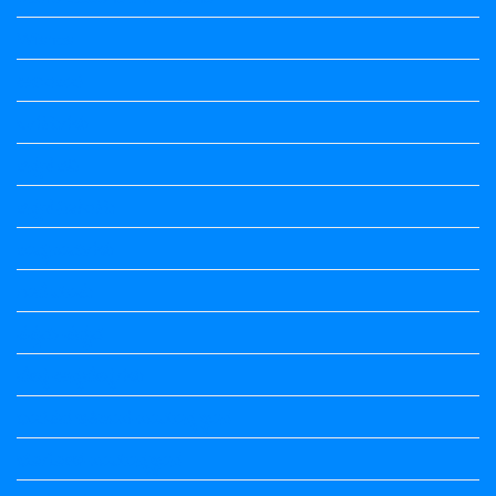
Wishes
ಅಲಂಕಾರ
ಒಗಟುಗಳು
ಕನ್ನಡ ಕವಿ
ಕನ್ನಡ ನಿಘಂಟು
ಕಾವ್ಯನಾಮಗಳು
ಗಾದೆ ಮಾತು
ತತ್ಸಮ-ತದ್ಭವ
ದೇಶ್ಯ-ಅನ್ಯದೇಶ್ಯಗಳು
ಭಾರತದ ಇತಿಹಾಸ-ಸಾಮಾನ್ಯ ಜ್ಞಾನ
ಭೂಗೋಳ-ಸಾಮಾನ್ಯಜ್ಞಾನ