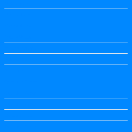
Maths notes
Maths Notes
Maths Notes
Maths Notes
political Science
Political Science
Prabandha
Question Paper
Question Paper
Question Paper
Question Paper
Question Paper