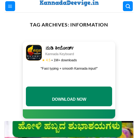
Skip
to
content
TAG ARCHIVES:
INFORMATION
ನುಡಿ ಕೀಬೋರ್ಡ್
Kannada Keyboard
★ 4.5
• 1M+ downloads
"Fast typing + smooth Kannada input!"
INSTALL NOW