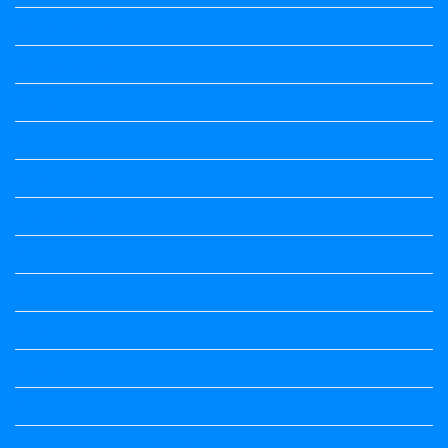
Science Notes
Science Notes
Science Notes
Social Science
Social Science
social science
Social Science Notes
Sociology
Sociology
Speech
Summary
Vedio Lessons and Poems