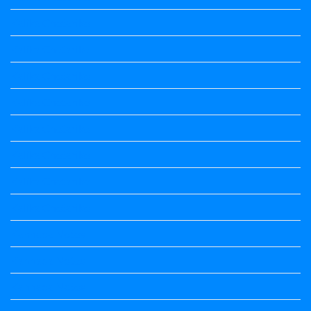
Kalika Chetarike
Kalika Chetarike
Kalika Chetarike
Kalika Chetarike
Kalika Chetarike
Kalika Chetarike
Kalika Chetarike
Kalika Chetarike
Kannada Notes
Kannada Notes
Kannada Notes