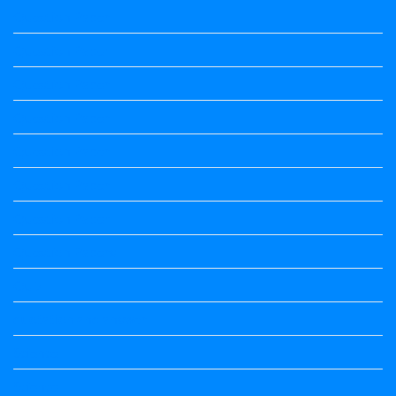
Question Paper
Question Paper
Question Paper
Question Paper
Question Paper
Question Paper
Question Paper
Question Papers
Quiz
quotation and answer
Science
Science