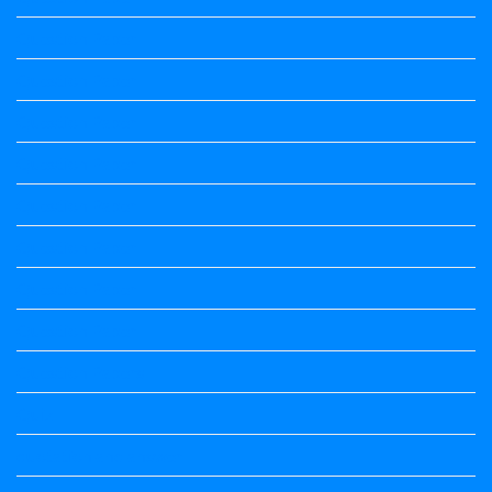
Question Paper
Question Paper
Question Paper
Question Paper
Question Paper
Question Paper
Question Paper
Question Paper
Question Papers
Quiz
quotation and answer