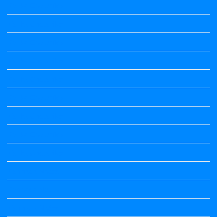
Kalika Chetarike
Kalika Chetarike
Kalika Chetarike
Kalika Chetarike
Kalika Chetarike
Kalika Chetarike
Kalika Chetarike
Kalika Chetarike
Kalika Chetarike
Kannada Notes
Kannada Notes
Kannada Notes