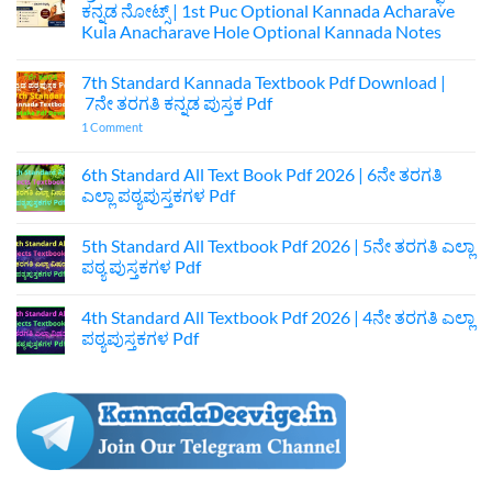
ಕನ್ನಡ ನೋಟ್ಸ್ | 1st Puc Optional Kannada Acharave
Kula Anacharave Hole Optional Kannada Notes
No
Comments
7th Standard Kannada Textbook Pdf Download |
on
ಪ್ರಥಮ
7ನೇ ತರಗತಿ ಕನ್ನಡ ಪುಸ್ತಕ Pdf
ಪಿಯುಸಿ
ಆಚಾರವೇ
on
1 Comment
ಕುಲ
7th
ಅನಾಚಾರವೇ
Standard
ಹೊಲೆ
Kannada
6th Standard All Text Book Pdf 2026 | 6ನೇ ತರಗತಿ
ಐಚ್ಛಿಕ
Textbook
ಎಲ್ಲಾ ಪಠ್ಯಪುಸ್ತಕಗಳ Pdf
ಕನ್ನಡ
Pdf
ನೋಟ್ಸ್
Download
No
|
|
Comments
1st
7ನೇ
5th Standard All Textbook Pdf 2026 | 5ನೇ ತರಗತಿ ಎಲ್ಲಾ
on
Puc
ತರಗತಿ
6th
ಪಠ್ಯ ಪುಸ್ತಕಗಳ Pdf
Optional
ಕನ್ನಡ
Standard
Kannada
ಪುಸ್ತಕ
All
No
Acharave
Pdf
Text
Comments
Kula
4th Standard All Textbook Pdf 2026 | 4ನೇ ತರಗತಿ ಎಲ್ಲಾ
Book
on
Anacharave
Pdf
5th
ಪಠ್ಯಪುಸ್ತಕಗಳ Pdf
Hole
2026
Standard
Optional
|
All
No
Kannada
6ನೇ
Textbook
Comments
Notes
ತರಗತಿ
Pdf
on
ಎಲ್ಲಾ
2026
4th
ಪಠ್ಯಪುಸ್ತಕಗಳ
|
Standard
Pdf
5ನೇ
All
ತರಗತಿ
Textbook
ಎಲ್ಲಾ
Pdf
ಪಠ್ಯ
2026
ಪುಸ್ತಕಗಳ
|