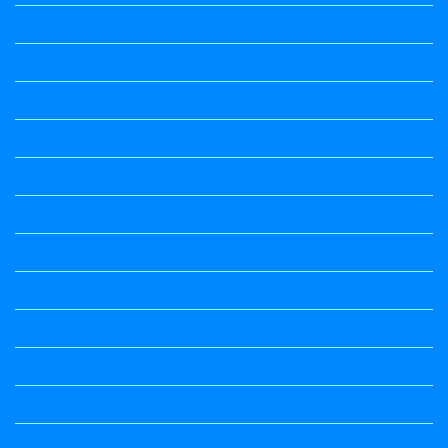
3rd Standard All Textbook
4th Standard All Textbook
5th standard
5th Standard All Textbook
6th Standard
6th Standard All Textbook
7th Standard
7th Standard All Textbook
8th Standard
8th Standard All Textbook
9th Standard All Textbook
Accountancy