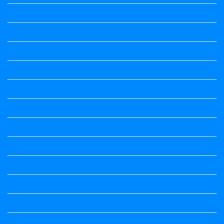
Maths notes
Maths Notes
Maths Notes
Maths Notes
Optional Kannada
political Science
Political Science
Prabandha
Question Paper
Question Paper
Question Paper
Question Paper