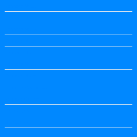
Kannada Notes
Kannada Notes
Kannada Notes
Kannada Notes
Kannada Notes
Kannada Notes
Kannada Notes
Kannada Poems Audio
Kannada Quotes
Kavanagalu
Life Quotes
Maths