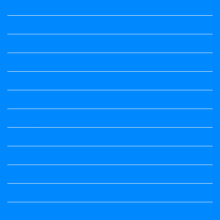
Summary
Vedio Lessons and Poems
Wishes
ಅಲಂಕಾರ
ಒಗಟುಗಳು
ಕನ್ನಡ ಕವಿ
ಕನ್ನಡ ನಿಘಂಟು
ಕಾವ್ಯನಾಮಗಳು
ಗಾದೆ ಮಾತು
ತತ್ಸಮ-ತದ್ಭವ
ದೇಶ್ಯ-ಅನ್ಯದೇಶ್ಯಗಳು
ಭಾರತದ ಇತಿಹಾಸ-ಸಾಮಾನ್ಯ ಜ್ಞಾನ