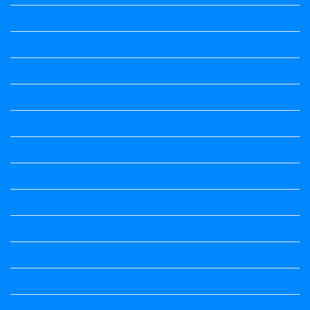
Maths notes
Maths Notes
Maths Notes
Maths Notes
Optional Kannada
political Science
Political Science
Prabandha
Question Paper
Question Paper
Question Paper
Question Paper