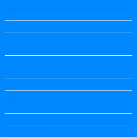
Kalika Chetarike
Kalika Chetarike
Kalika Chetarike
Kalika Chetarike
Kalika Chetarike
Kalika Chetarike
Kalika Chetarike
Kalika Chetarike
Kalika Chetarike
Kannada Notes
Kannada Notes
Kannada Notes