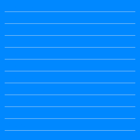
Kannada Notes
Kannada Notes
Kannada Notes
Kannada Notes
Kannada Notes
Kannada Notes
Kannada Notes
Kannada Poems Audio
Kannada Quotes
Kavanagalu
Life Quotes
Maths