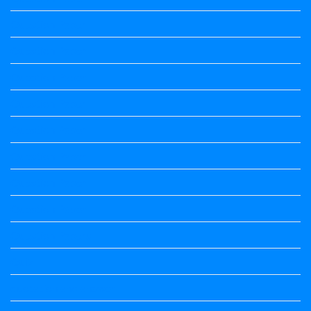
Question Paper
Question Paper
Question Paper
Question Paper
Question Paper
Question Paper
Question Paper
Question Paper
Question Papers
Quiz
quotation and answer