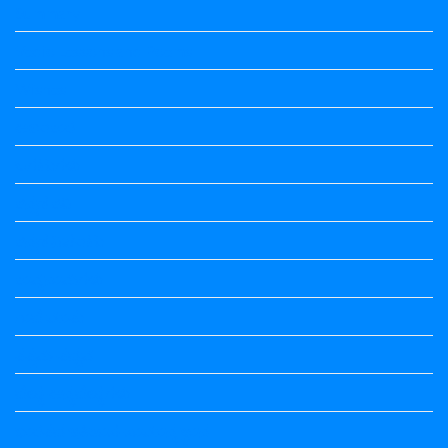
Summary
Vedio Lessons and Poems
Wishes
ಅಲಂಕಾರ
ಒಗಟುಗಳು
ಕನ್ನಡ ಕವಿ
ಕನ್ನಡ ನಿಘಂಟು
ಕಾವ್ಯನಾಮಗಳು
ಗಾದೆ ಮಾತು
ತತ್ಸಮ-ತದ್ಭವ
ದೇಶ್ಯ-ಅನ್ಯದೇಶ್ಯಗಳು
ಭಾರತದ ಇತಿಹಾಸ-ಸಾಮಾನ್ಯ ಜ್ಞಾನ