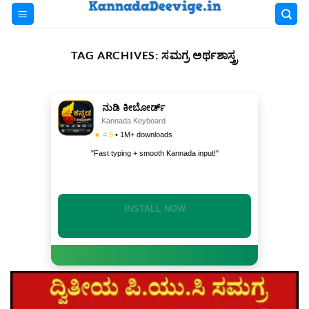
Skip
to
content
TAG ARCHIVES:
ಸಮಗ್ರ ಅರ್ಥಶಾಸ್ತ್ರ
ನುಡಿ ಕೀಬೋರ್ಡ್
Kannada Keyboard
★ 4.5
• 1M+ downloads
"Fast typing + smooth Kannada input!"
DOWNLOAD NOW