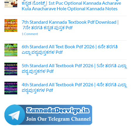
ಕನ್ನಡ ನೋಟ್ಸ್ | 1st Puc Optional Kannada Acharave
Kula Anacharave Hole Optional Kannada Notes
No
Comments
7th Standard Kannada Textbook Pdf Download |
on
ಪ್ರಥಮ
7ನೇ ತರಗತಿ ಕನ್ನಡ ಪುಸ್ತಕ Pdf
ಪಿಯುಸಿ
ಆಚಾರವೇ
on
1 Comment
ಕುಲ
7th
ಅನಾಚಾರವೇ
Standard
ಹೊಲೆ
Kannada
6th Standard All Text Book Pdf 2026 | 6ನೇ ತರಗತಿ
ಐಚ್ಛಿಕ
Textbook
ಎಲ್ಲಾ ಪಠ್ಯಪುಸ್ತಕಗಳ Pdf
ಕನ್ನಡ
Pdf
ನೋಟ್ಸ್
Download
No
|
|
Comments
1st
7ನೇ
5th Standard All Textbook Pdf 2026 | 5ನೇ ತರಗತಿ ಎಲ್ಲಾ
on
Puc
ತರಗತಿ
6th
ಪಠ್ಯ ಪುಸ್ತಕಗಳ Pdf
Optional
ಕನ್ನಡ
Standard
Kannada
ಪುಸ್ತಕ
All
No
Acharave
Pdf
Text
Comments
Kula
4th Standard All Textbook Pdf 2026 | 4ನೇ ತರಗತಿ ಎಲ್ಲಾ
Book
on
Anacharave
Pdf
5th
ಪಠ್ಯಪುಸ್ತಕಗಳ Pdf
Hole
2026
Standard
Optional
|
All
No
Kannada
6ನೇ
Textbook
Comments
Notes
ತರಗತಿ
Pdf
on
ಎಲ್ಲಾ
2026
4th
ಪಠ್ಯಪುಸ್ತಕಗಳ
|
Standard
Pdf
5ನೇ
All
ತರಗತಿ
Textbook
ಎಲ್ಲಾ
Pdf
ಪಠ್ಯ
2026
ಪುಸ್ತಕಗಳ
|