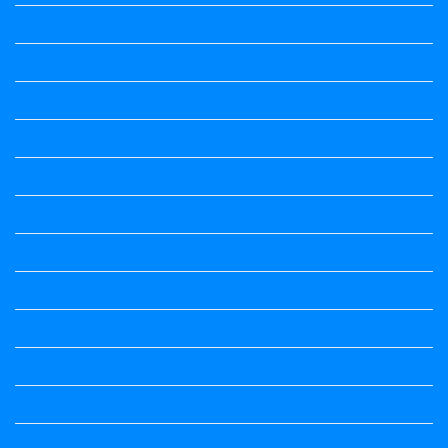
3rd Standard All Textbook
4th Standard All Textbook
5th standard
5th Standard All Textbook
6th Standard
6th Standard All Textbook
7th Standard
7th Standard All Textbook
8th Standard
8th Standard All Textbook
9th Standard All Textbook
Accountancy