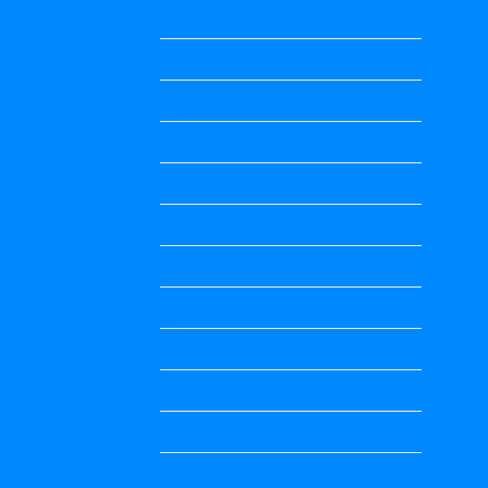
Kannada Notes
Kannada Notes
Kannada Notes
Kannada Notes
Kannada Notes
Kannada Notes
Kannada Notes
Kannada Notes
Kannada Notes
Kannada Poems Audio
Kannada Quotes
Kavanagalu