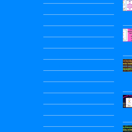
9th Standard All Textbook
Accountancy
Accountancy
Calendar
Economics
Economics Notes
English
English
english
English
English Notes