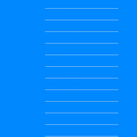
Information
Jobs Updates
Kalika Chetarike
Kalika Chetarike
Kalika Chetarike
Kalika Chetarike
Kalika Chetarike
Kalika Chetarike
Kalika Chetarike
Kalika Chetarike
Kalika Chetarike
Kannada Notes