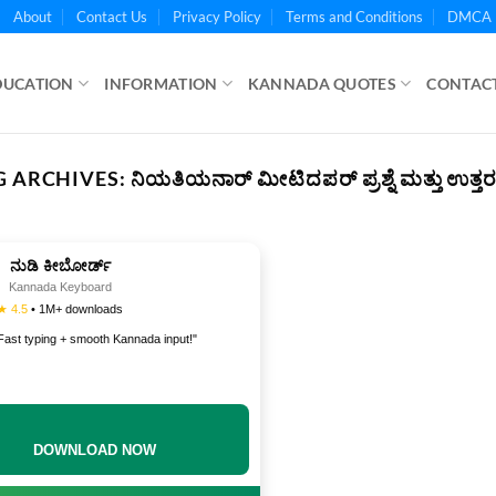
About
Contact Us
Privacy Policy
Terms and Conditions
DMCA 
DUCATION
INFORMATION
KANNADA QUOTES
CONTACT
G ARCHIVES:
ನಿಯತಿಯನಾರ್ ಮೀಟಿದಪರ್ ಪ್ರಶ್ನೆ ಮತ್ತು ಉತ್ತ
ನುಡಿ ಕೀಬೋರ್ಡ್
Kannada Keyboard
★ 4.5
• 1M+ downloads
Fast typing + smooth Kannada input!"
DOWNLOAD NOW