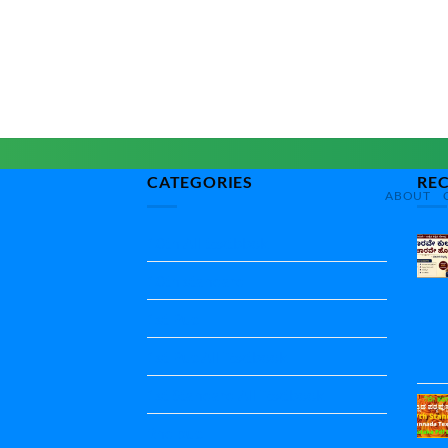
CATEGORIES
RE
ABOUT
10th All textbbok
10th standard
1st Puc
1st Puc All Textbook
1st Standard All Textbook
2nd puc