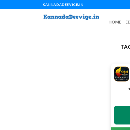
Skip
KANNADADEEVIGE.IN
to
content
HOME
E
TA
"