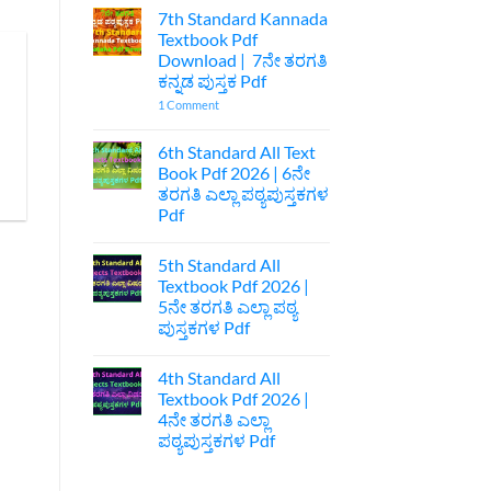
Comments
7th Standard Kannada
on
ಪ್ರಥಮ
Textbook Pdf
ಪಿಯುಸಿ
Download | 7ನೇ ತರಗತಿ
ೇ
ಆಚಾರವೇ
ಕುಲ
ಕನ್ನಡ ಪುಸ್ತಕ Pdf
ಅನಾಚಾರವೇ
ಹೊಲೆ
on
1 Comment
ಐಚ್ಛಿಕ
7th
ಕನ್ನಡ
Standard
ನೋಟ್ಸ್
Kannada
6th Standard All Text
|
Textbook
Book Pdf 2026 | 6ನೇ
1st
Pdf
Puc
Download
ತರಗತಿ ಎಲ್ಲಾ ಪಠ್ಯಪುಸ್ತಕಗಳ
Optional
|
Pdf
Kannada
7ನೇ
Acharave
ತರಗತಿ
No
Kula
ಕನ್ನಡ
Comments
Anacharave
ಪುಸ್ತಕ
5th Standard All
on
Hole
Pdf
6th
Textbook Pdf 2026 |
Optional
Standard
Kannada
5ನೇ ತರಗತಿ ಎಲ್ಲಾ ಪಠ್ಯ
All
Notes
Text
ಪುಸ್ತಕಗಳ Pdf
Book
Pdf
No
2026
Comments
4th Standard All
on
|
5th
6ನೇ
Textbook Pdf 2026 |
Standard
ತರಗತಿ
4ನೇ ತರಗತಿ ಎಲ್ಲಾ
All
ಎಲ್ಲಾ
Textbook
ಪಠ್ಯಪುಸ್ತಕಗಳ
ಪಠ್ಯಪುಸ್ತಕಗಳ Pdf
Pdf
Pdf
2026
No
|
Comments
on