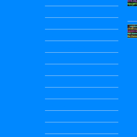
English Notes
English Notes
English Notes
festivals
government schemes
Health
hindi
Hindi
Hindi Notes
Hindi Notes
history
History Notes