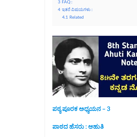
3
FAQ :
4
ಇತರೆ ವಿಷಯಗಳು :
4.1
Related
ಪಠ್ಯ ಪೂರಕ
ಅಧ್ಯಯನ – 3
ಪಾಠದ ಹೆಸರು : ಆಹುತಿ