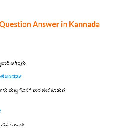
 Question Answer in Kannada
ಯಾಪಾರಿ ಆಗಿದ್ದನು.
 ಏಕೆ ಬಂದನು?
 ಮಗಳು ಮತ್ತು ಸೊಸೆಗೆ ಪಾಠ ಹೇಳಿಕೊಡುವ
?
ಹೆಸರು ಶಾಂತಿ.