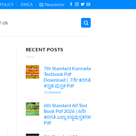
POLICY
DMCA
Newsletter
 US
RECENT POSTS
7th Standard Kannada
Textbook Pdf
Download | 7ನೇ ತರಗತಿ
ಕನ್ನಡ ಪುಸ್ತಕ Pdf
on
1 Comment
7th
Standard
Kannada
6th Standard All Text
Textbook
Book Pdf 2026 | 6ನೇ
Pdf
Download
ತರಗತಿ ಎಲ್ಲಾ ಪಠ್ಯಪುಸ್ತಕಗಳ
|
Pdf
7ನೇ
ತರಗತಿ
No
ಕನ್ನಡ
Comments
ಪುಸ್ತಕ