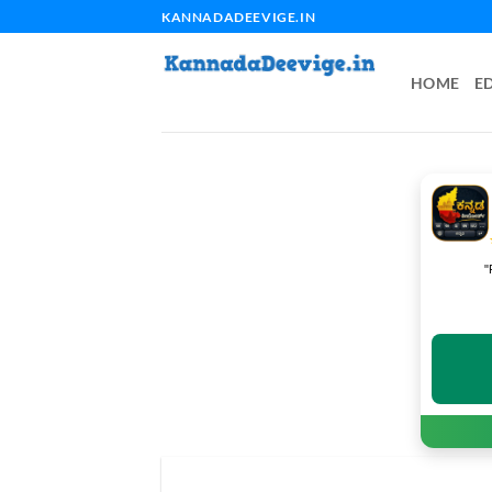
Skip
KANNADADEEVIGE.IN
to
content
HOME
E
"