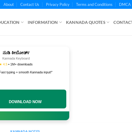
About
Contact Us
Privacy Policy
Terms and Conditions
DMCA 
DUCATION
INFORMATION
KANNADA QUOTES
CONTACT
ನುಡಿ ಕೀಬೋರ್ಡ್
Kannada Keyboard
★ 4.5
• 1M+ downloads
Fast typing + smooth Kannada input!"
DOWNLOAD NOW
KANNADA NOTES