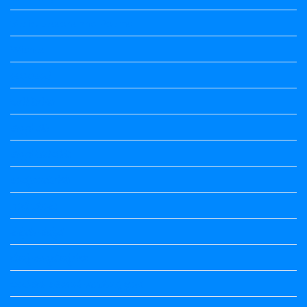
Vedio Lessons and Poems
Wishes
ಅಲಂಕಾರ
ಒಗಟುಗಳು
ಕನ್ನಡ ಕವಿ
ಕನ್ನಡ ನಿಘಂಟು
ಕಾವ್ಯನಾಮಗಳು
ಗಾದೆ ಮಾತು
ತತ್ಸಮ-ತದ್ಭವ
ದೇಶ್ಯ-ಅನ್ಯದೇಶ್ಯಗಳು
ಭಾರತದ ಇತಿಹಾಸ-ಸಾಮಾನ್ಯ ಜ್ಞಾನ