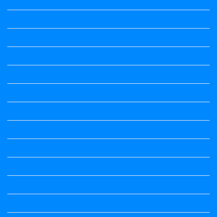
Kannada Notes
Kannada Notes
Kannada Notes
Kannada Notes
Kannada Notes
Kannada Notes
Kannada Notes
Kannada Poems Audio
Kannada Quotes
Kavanagalu
Life Quotes
Maths