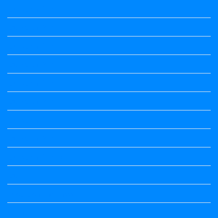
Question Paper
Question Paper
Question Paper
Question Paper
Question Paper
Question Paper
Question Paper
Question Paper
Question Papers
Quiz
quotation and answer
Science