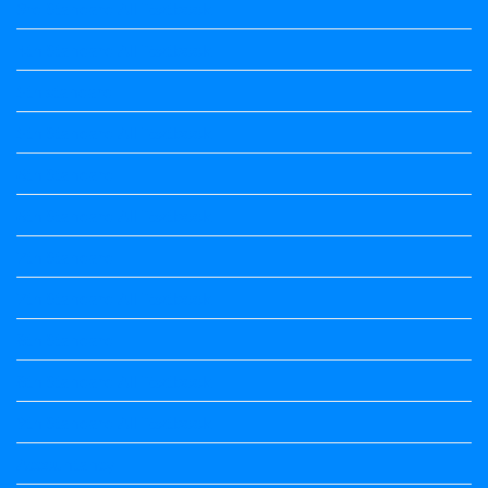
3rd Standard All Textbook
4th Standard All Textbook
5th standard
5th Standard All Textbook
6th Standard
6th Standard All Textbook
7th Standard
7th Standard All Textbook
8th Standard
8th Standard All Textbook
9th Standard All Textbook
Accountancy