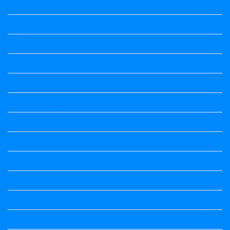
Maths notes
Maths Notes
Maths Notes
Maths Notes
Optional Kannada
political Science
Political Science
Prabandha
Question Paper
Question Paper
Question Paper
Question Paper