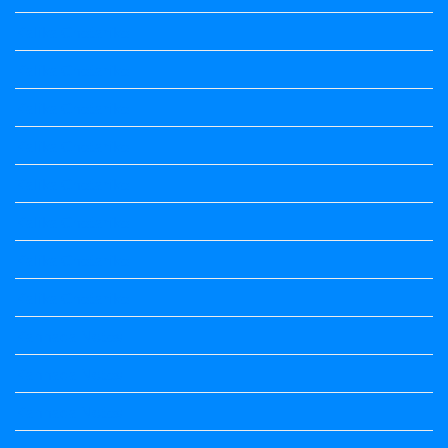
Kalika Chetarike
Kalika Chetarike
Kalika Chetarike
Kalika Chetarike
Kalika Chetarike
Kalika Chetarike
Kalika Chetarike
Kalika Chetarike
Kannada Notes
Kannada Notes
Kannada Notes