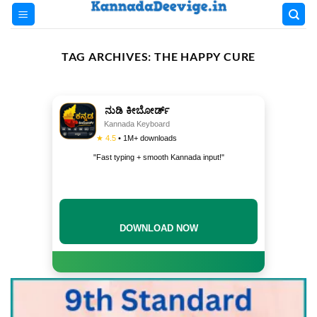
Skip
to
content
TAG ARCHIVES:
THE HAPPY CURE
ನುಡಿ ಕೀಬೋರ್ಡ್
Kannada Keyboard
★ 4.5
• 1M+ downloads
"Fast typing + smooth Kannada input!"
DOWNLOAD NOW