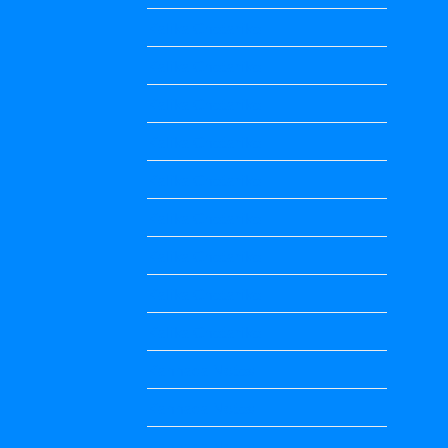
Kalika Chetarike
Kalika Chetarike
Kalika Chetarike
Kalika Chetarike
Kalika Chetarike
Kalika Chetarike
Kalika Chetarike
Kalika Chetarike
Kalika Chetarike
Kannada Notes
Kannada Notes
Kannada Notes