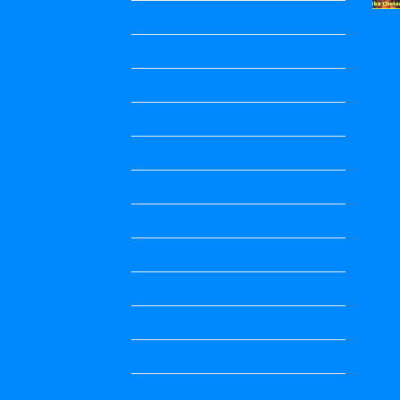
English Notes
festivals
government schemes
Health
hindi
Hindi
Hindi Notes
Hindi Notes
history
History Notes
Information
Jobs Updates