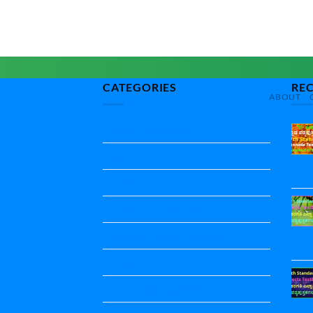
CATEGORIES
RE
ABOUT
10th All textbbok
10th standard
1st Puc
1st Puc All Textbook
1st Standard All Textbook
2nd puc
2nd Puc All Textbook