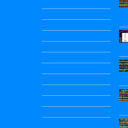
Accountancy
Accountancy
Calendar
Economics
Economics Notes
English
English
english
English
English Notes
English Notes
English Notes