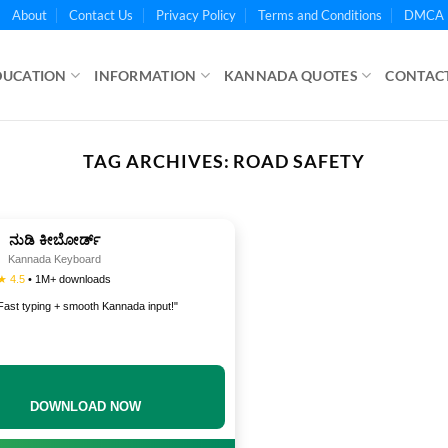
About
Contact Us
Privacy Policy
Terms and Conditions
DMCA 
DUCATION
INFORMATION
KANNADA QUOTES
CONTACT
TAG ARCHIVES:
ROAD SAFETY
ನುಡಿ ಕೀಬೋರ್ಡ್
Kannada Keyboard
★ 4.5
• 1M+ downloads
Fast typing + smooth Kannada input!"
DOWNLOAD NOW