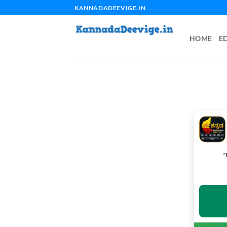
Skip
KANNADADEEVIGE.IN
to
content
HOME
E
"