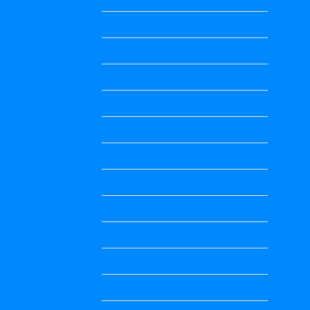
Kannada Notes
Kannada Notes
Kannada Notes
Kannada Notes
Kannada Notes
Kannada Notes
Kannada Notes
Kannada Poems Audio
Kannada Quotes
Kavanagalu
Life Quotes