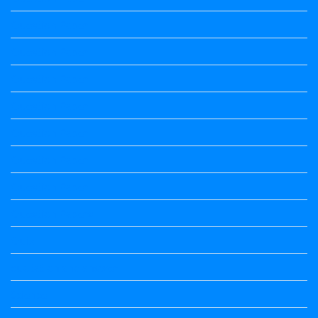
Question Paper
Question Paper
Question Paper
Question Paper
Question Paper
Question Paper
Question Paper
Question Papers
Quiz
quotation and answer
Science