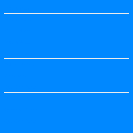
Maths notes
Maths Notes
Maths Notes
Maths Notes
political Science
Political Science
Prabandha
Question Paper
Question Paper
Question Paper
Question Paper
Question Paper