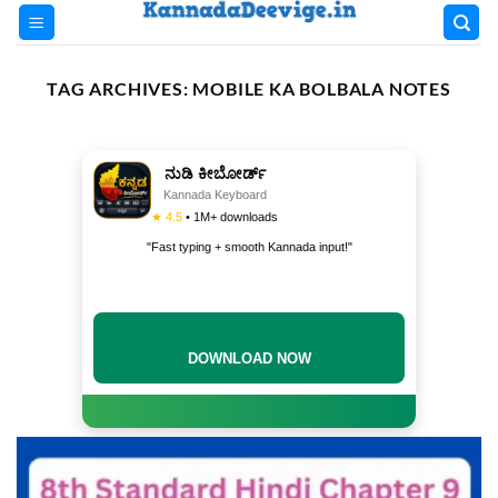
Skip
to
content
TAG ARCHIVES:
MOBILE KA BOLBALA NOTES
ನುಡಿ ಕೀಬೋರ್ಡ್
Kannada Keyboard
★ 4.5
• 1M+ downloads
"Fast typing + smooth Kannada input!"
DOWNLOAD NOW