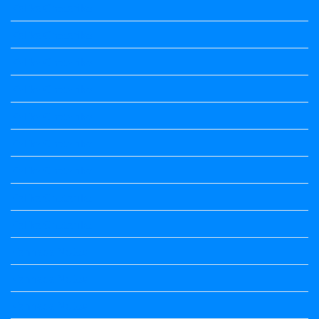
Kalika Chetarike
Kalika Chetarike
Kalika Chetarike
Kalika Chetarike
Kalika Chetarike
Kalika Chetarike
Kalika Chetarike
Kalika Chetarike
Kalika Chetarike
Kannada Notes
Kannada Notes
Kannada Notes