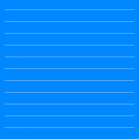
Vedio Lessons and Poems
Wishes
ಅಲಂಕಾರ
ಒಗಟುಗಳು
ಕನ್ನಡ ಕವಿ
ಕನ್ನಡ ನಿಘಂಟು
ಕಾವ್ಯನಾಮಗಳು
ಗಾದೆ ಮಾತು
ತತ್ಸಮ-ತದ್ಭವ
ದೇಶ್ಯ-ಅನ್ಯದೇಶ್ಯಗಳು
ಭಾರತದ ಇತಿಹಾಸ-ಸಾಮಾನ್ಯ ಜ್ಞಾನ
ಭೂಗೋಳ-ಸಾಮಾನ್ಯಜ್ಞಾನ