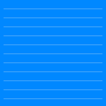
Kannada Notes
Kannada Notes
Kannada Notes
Kannada Notes
Kannada Notes
Kannada Notes
Kannada Notes
Kannada Poems Audio
Kannada Quotes
Kavanagalu
Life Quotes
Maths