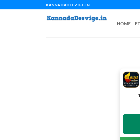
Skip
KANNADADEEVIGE.IN
to
content
HOME
E
"