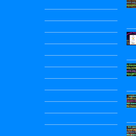
Accountancy
Accountancy
Calendar
Economics
Economics Notes
English
English
english
English
English Notes
English Notes
English Notes