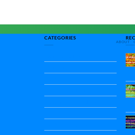
CATEGORIES
RE
ABOUT
10th All textbbok
10th standard
1st Puc
1st Puc All Textbook
1st Standard All Textbook
2nd puc
2nd Puc All Textbook