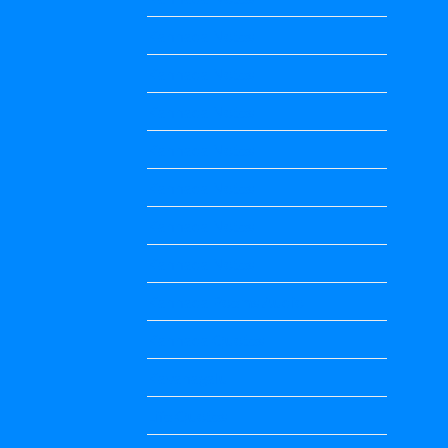
Kannada Notes
Kannada Notes
Kannada Notes
Kannada Notes
Kannada Notes
Kannada Notes
Kannada Notes
Kannada Poems Audio
Kannada Quotes
Kavanagalu
Life Quotes