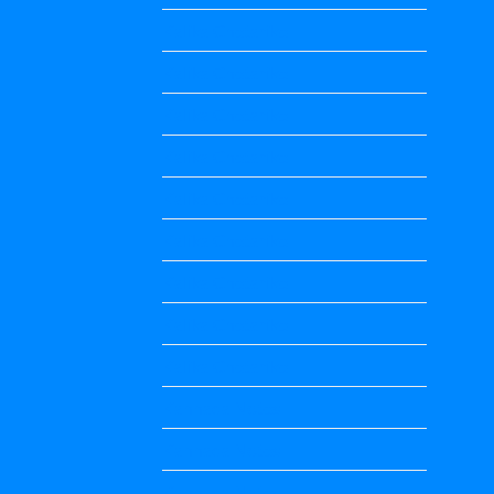
Kalika Chetarike
Kalika Chetarike
Kalika Chetarike
Kalika Chetarike
Kalika Chetarike
Kalika Chetarike
Kalika Chetarike
Kalika Chetarike
Kalika Chetarike
Kannada Notes
Kannada Notes
Kannada Notes