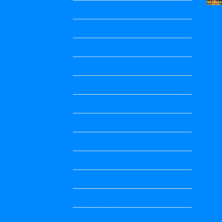
English Notes
festivals
government schemes
Health
hindi
Hindi
Hindi Notes
Hindi Notes
history
History Notes
Information
Jobs Updates