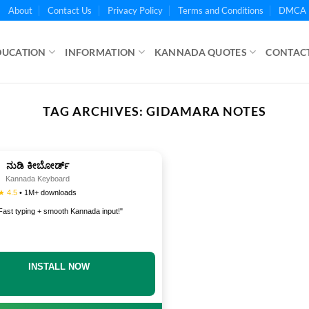
About
Contact Us
Privacy Policy
Terms and Conditions
DMCA 
DUCATION
INFORMATION
KANNADA QUOTES
CONTACT
TAG ARCHIVES:
GIDAMARA NOTES
ನುಡಿ ಕೀಬೋರ್ಡ್
Kannada Keyboard
★ 4.5
• 1M+ downloads
Fast typing + smooth Kannada input!"
INSTALL NOW