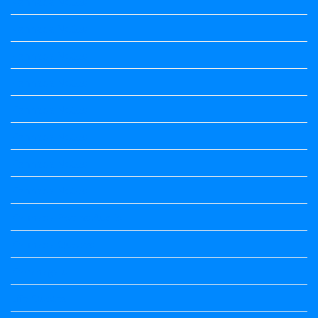
Kannada Notes
Kannada Notes
Kannada Notes
Kannada Notes
Kannada Notes
Kannada Notes
Kannada Notes
Kannada Notes
Kannada Poems Audio
Kannada Quotes
Kavanagalu
Life Quotes