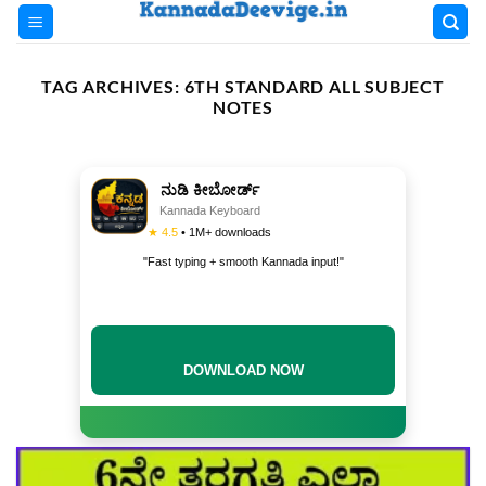
Skip
to
content
TAG ARCHIVES:
6TH STANDARD ALL SUBJECT
NOTES
ನುಡಿ ಕೀಬೋರ್ಡ್
Kannada Keyboard
★ 4.5
• 1M+ downloads
"Fast typing + smooth Kannada input!"
DOWNLOAD NOW