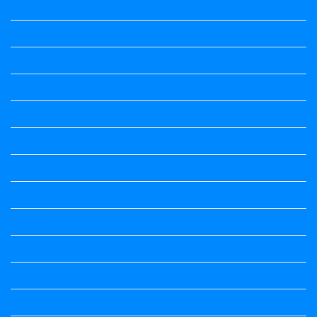
Maths
Maths notes
Maths Notes
Maths Notes
Maths Notes
Optional Kannada
political Science
Political Science
Prabandha
Question Paper
Question Paper
Question Paper