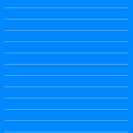
2nd Standard All Textbook
3rd Standard All Textbook
4th Standard All Textbook
5th standard
5th Standard All Textbook
6th Standard
6th Standard All Textbook
7th Standard
7th Standard All Textbook
8th Standard
8th Standard All Textbook
9th Standard All Textbook