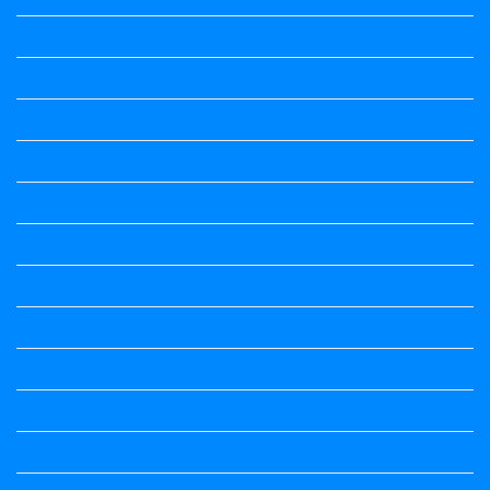
Summary
Vedio Lessons and Poems
Wishes
ಅಲಂಕಾರ
ಒಗಟುಗಳು
ಕನ್ನಡ ಕವಿ
ಕನ್ನಡ ನಿಘಂಟು
ಕಾವ್ಯನಾಮಗಳು
ಗಾದೆ ಮಾತು
ತತ್ಸಮ-ತದ್ಭವ
ದೇಶ್ಯ-ಅನ್ಯದೇಶ್ಯಗಳು