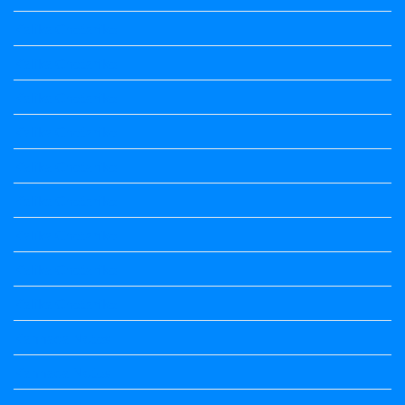
Kalika Chetarike
Kalika Chetarike
Kalika Chetarike
Kalika Chetarike
Kalika Chetarike
Kalika Chetarike
Kalika Chetarike
Kalika Chetarike
Kalika Chetarike
Kannada Notes
Kannada Notes