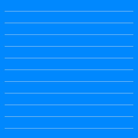
Question Paper
Question Paper
Question Paper
Question Paper
Question Paper
Question Paper
Question Paper
Question Paper
Question Paper
Question Papers
Quiz
quotation and answer