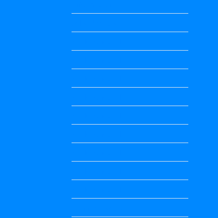
Information
Jobs Updates
Kalika Chetarike
Kalika Chetarike
Kalika Chetarike
Kalika Chetarike
Kalika Chetarike
Kalika Chetarike
Kalika Chetarike
Kalika Chetarike
Kalika Chetarike
Kannada Notes