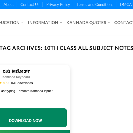
About
Contact Us
Privacy Policy
Terms and Conditions
DMCA 
DUCATION
INFORMATION
KANNADA QUOTES
CONTACT
TAG ARCHIVES:
10TH CLASS ALL SUBJECT NOTE
ನುಡಿ ಕೀಬೋರ್ಡ್
Kannada Keyboard
★ 4.5
• 1M+ downloads
Fast typing + smooth Kannada input!"
DOWNLOAD NOW