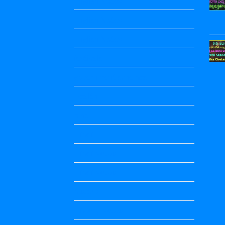
English Notes
English Notes
English Notes
festivals
government schemes
Health
hindi
Hindi
Hindi Notes
Hindi Notes
history
History Notes