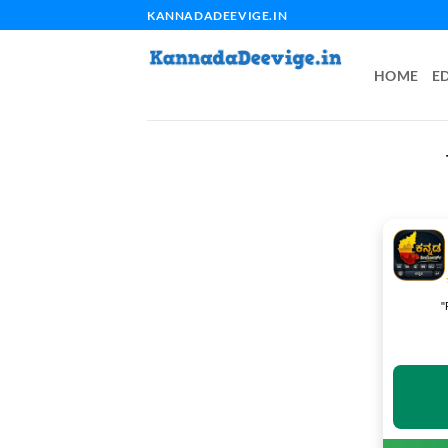
Skip
KANNADADEEVIGE.IN
to
content
HOME
E
"