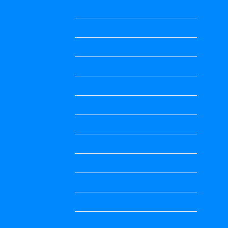
Kannada Notes
Kannada Notes
Kannada Notes
Kannada Notes
Kannada Notes
Kannada Notes
Kannada Notes
Kannada Notes
Kannada Notes
Kannada Poems Audio
Kannada Quotes
Kavanagalu