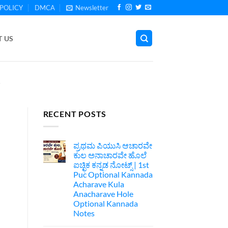
POLICY
DMCA
Newsletter
 US
S
RECENT POSTS
ಪ್ರಥಮ ಪಿಯುಸಿ ಆಚಾರವೇ
ಕುಲ ಅನಾಚಾರವೇ ಹೊಲೆ
ಐಚ್ಛಿಕ ಕನ್ನಡ ನೋಟ್ಸ್ | 1st
Puc Optional Kannada
Acharave Kula
Anacharave Hole
Optional Kannada
Notes
No