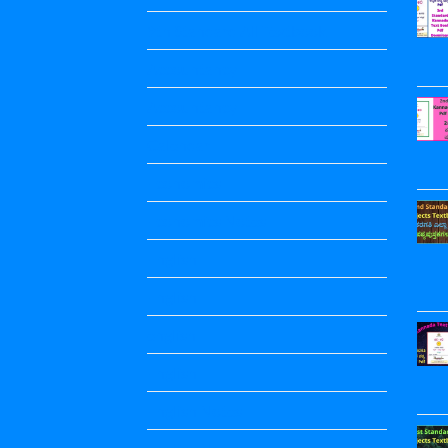
9th Standard All Textbook
Accountancy
Accountancy
Calendar
Economics
Economics Notes
English
English
english
English
English Notes