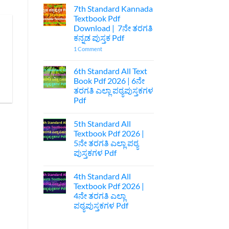
Comments
7th Standard Kannada
on
ಪ್ರಥಮ
Textbook Pdf
ಪಿಯುಸಿ
Download | 7ನೇ ತರಗತಿ
ಆಚಾರವೇ
ಕುಲ
ಕನ್ನಡ ಪುಸ್ತಕ Pdf
ಅನಾಚಾರವೇ
ಹೊಲೆ
on
1 Comment
ಐಚ್ಛಿಕ
7th
ಕನ್ನಡ
Standard
ನೋಟ್ಸ್
Kannada
6th Standard All Text
|
Textbook
Book Pdf 2026 | 6ನೇ
1st
Pdf
Puc
Download
ತರಗತಿ ಎಲ್ಲಾ ಪಠ್ಯಪುಸ್ತಕಗಳ
Optional
|
Pdf
Kannada
7ನೇ
Acharave
ತರಗತಿ
No
Kula
ಕನ್ನಡ
Comments
Anacharave
ಪುಸ್ತಕ
5th Standard All
on
Hole
Pdf
6th
Textbook Pdf 2026 |
Optional
Standard
Kannada
5ನೇ ತರಗತಿ ಎಲ್ಲಾ ಪಠ್ಯ
All
Notes
Text
ಪುಸ್ತಕಗಳ Pdf
Book
Pdf
No
2026
Comments
4th Standard All
on
|
5th
6ನೇ
Textbook Pdf 2026 |
Standard
ತರಗತಿ
4ನೇ ತರಗತಿ ಎಲ್ಲಾ
All
ಎಲ್ಲಾ
Textbook
ಪಠ್ಯಪುಸ್ತಕಗಳ
ಪಠ್ಯಪುಸ್ತಕಗಳ Pdf
Pdf
Pdf
2026
No
|
Comments
on