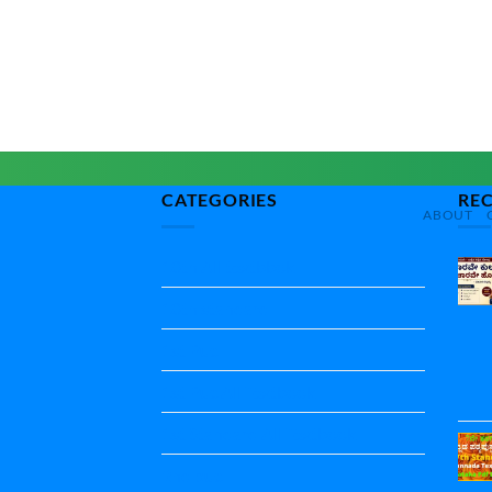
CATEGORIES
RE
ABOUT
10th All textbbok
10th standard
1st Puc
1st Puc All Textbook
1st Standard All Textbook
2nd puc