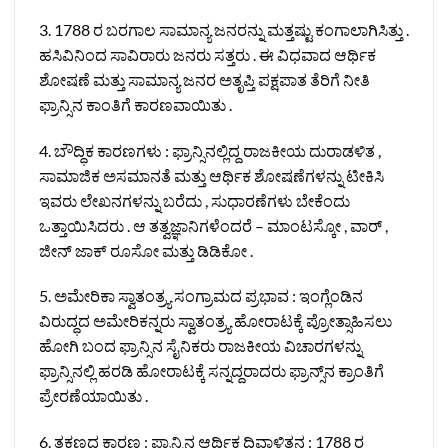
3. 1788 ರ ಬರಗಾಲ ಸಾಮಾನ್ಯ ಜನರನ್ನು ಮತ್ತಷ್ಟು ಕಂಗಾಲಾಗಿಸಿತ್ತು .
ಹಸಿವಿನಿಂದ ಸಾವಿರಾರು ಜನರು ಸತ್ತರು . ಈ ವಿಧವಾದ ಆರ್ಥಿಕ
ಶೋಷಣೆ ಮತ್ತು ಸಾಮಾನ್ಯ ಜನರ ಅತೃಪ್ತಿ ಪಕ್ಷಪಾತ ತೆರಿಗೆ ನೀತಿ
ಫ್ರಾನ್ಸಿನ ಕಾಂತಿಗೆ ಕಾರಣವಾಯಿತು .
4. ಬೌದ್ಧಿಕ ಕಾರಣಗಳು : ಫ್ರಾನ್ಸಿನಲ್ಲಿದ್ದ ರಾಜಕೀಯ ದುರಾಡಳಿತ ,
ಸಾಮಾಜಿಕ ಅಸಮಾನತೆ ಮತ್ತು ಆರ್ಥಿಕ ಶೋಷಣೆಗಳನ್ನು ಟೀಕಿಸಿ
ಇವರು ಲೇಖನಗಳನ್ನು ಬರೆದು , ಸುಧಾರಣೆಗಳು ಬೇಕೆಂದು
ಒತ್ತಾಯಿಸಿದರು . ಆ ತತ್ವಜ್ಞಾನಿಗಳೆಂದರೆ – ಮಾಂಟಸ್ಕೋ , ವಾರ್ ,
ಜೀನ್ ಜಾಕ್ ರೂಸೋ ಮತ್ತು ಡಿಡಿಕೋ .
5. ಅಮೇರಿಕಾ ಸ್ವಾತಂತ್ರ್ಯ ಸಂಗ್ರಾಮದ ಪ್ರಭಾವ : ಇಂಗ್ಲೆಂಡಿನ
ವಿರುದ್ಧದ ಅಮೇರಿಕನ್ನರು ಸ್ವಾತಂತ್ರ್ಯ ಹೋರಾಟಕ್ಕೆ ಪ್ರೋತ್ಸಾಹಿಸಲು
ಹೋಗಿ ಬಂದ ಫ್ರಾನ್ಸಿನ ಸೈನಿಕರು ರಾಜಕೀಯ ವಿಚಾರಗಳನ್ನು
ಫ್ರಾನ್ಸಿನಲ್ಲಿ ಹರಡಿ ಹೋರಾಟಕ್ಕೆ ಸನ್ನದ್ದರಾದರು ಫ್ರಾನ್ಸ್‌ನ ಕ್ರಾಂತಿಗೆ
ಪ್ರೇರಣೆಯಾಯಿತು .
6. ತಕ್ಷಣದ ಕಾರಣ : ಫ್ರಾನ್ಸಿನ ಆರ್ಥಿಕ ದಿವಾಳಿತನ : 1788 ರ