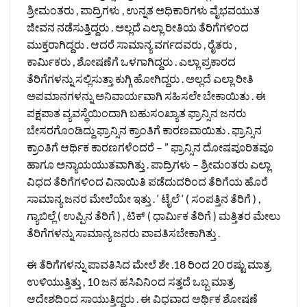
ಶ್ರೀಮಂತರು , ಪಾದ್ರಿಗಳು , ಉನ್ನತ ಅಧಿಕಾರಿಗಳು ವೈಭವಯುತ
ಜೀವನ ನಡೆಸುತ್ತಿದ್ದರು . ಅಲ್ಲದೆ ಎಲ್ಲಾ ರೀತಿಯ ತೆರಿಗೆಗಳಿಂದ
ಮುಕ್ತರಾಗಿದ್ದರು . ಆದರೆ ಸಾಮಾನ್ಯ ವರ್ಗದವರು , ರೈತರು ,
ಕಾರ್ಮಿಕರು , ಶೋಷಣೆಗೆ ಒಳಗಾಗಿದ್ದರು . ಎಲ್ಲಾ ಪ್ರಕಾರದ
ತೆರಿಗೆಗಳನ್ನು ಸಲ್ಲಿಸುತ್ತಾ ಕುಗ್ಗಿ ಹೋಗಿದ್ದರು . ಅಲ್ಲದೆ ಎಲ್ಲಾ ರೀತಿ
ಅಪಮಾನಗಳನ್ನು ಅನಿವಾರ್ಯವಾಗಿ ಸಹಿಸಲೇ ಬೇಕಾಯಿತು . ಈ
ಪಕ್ಷಪಾತ ವ್ಯವಸ್ಥೆಯಿಂದಾಗಿ ಬಹುಸಂಖ್ಯಾತ ಫ್ರಾನ್ಸಿನ ಜನರು
ಬೇಸರಗೊಂಡಿದ್ದು ಫ್ರಾನ್ಸಿನ ಕ್ರಾಂತಿಗೆ ಕಾರಣವಾಯಿತು . ಫ್ರಾನ್ಸಿನ
ಕ್ರಾಂತಿಗೆ ಆರ್ಥಿಕ ಕಾರಣಗಳೆಂದರೆ – ” ಫ್ರಾನ್ಸಿನ ದೋಷಪೂರಿತವೂ
ಹಾಗೂ ಅನ್ಯಾಯಯುತವಾಗಿತ್ತು . ಪಾದ್ರಿಗಳು – ಶ್ರೀಮಂತರು ಎಲ್ಲಾ
ವಿಧದ ತೆರಿಗೆಗಳಿಂದ ವಿನಾಯಿತಿ ಪಡೆದುದರಿಂದ ತೆರಿಗೆಯ ಹೊರೆ
ಸಾಮಾನ್ಯ ಜನರ ಮೇಲೆಯೇ ಇತ್ತು . ‘ ಟೈಲೆ ‘ ( ಸಂಪತ್ತಿನ ತೆರಿಗೆ ) ,
ಗ್ಯಾಬಿಲ್ಲೆ ( ಉಪ್ಪಿನ ತೆರಿಗೆ ) , ಟಿಕ್ ( ಧಾರ್ಮಿಕ ತೆರಿಗೆ ) ಮತ್ತಿತರ ಮೇಲು
ತೆರಿಗೆಗಳನ್ನು ಸಾಮಾನ್ಯ ಜನರು ಪಾವತಿಸಬೇಕಾಗಿತ್ತು .
ಈ ತೆರಿಗೆಗಳನ್ನು ಪಾವತಿಸಿದ ಮೇಲೆ ಶೇ .18 ರಿಂದ 20 ರಷ್ಟು ಮಾತ್ರ
ಉಳಿಯುತ್ತಿತ್ತು , 10 ಜನ ಹಸಿವಿನಿಂದ ಸತ್ತದೆ ಒಬ್ಬ ಮಾತ್ರ
ಆದೇಶದಿಂದ ಸಾಯುತ್ತಿದ್ದರು . ಈ ವಿಧವಾದ ಆರ್ಥಿಕ ಶೋಷಣೆ