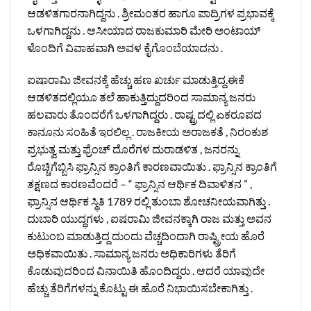
ಆಡಳಿತಗಾರನಾಗಿದ್ದನು . ಶ್ರೀಮಂತರ ಹಾಗೂ ಪಾದ್ರಿಗಳ ಪ್ರಭಾವಕ್ಕೆ
ಒಳಗಾಗಿದ್ದನು . ಆಸೀಯಾದ ರಾಜಕುಮಾರಿ ಮೇರಿ ಅಂಟಾಯ್
ಳೊಂದಿಗೆ ವಿವಾಹವಾಗಿ ಅವಳ ಕೈಗೊಂಬೆಯಾದನು .
ಐಷಾರಾಮಿ ಜೀವನಕ್ಕೆ ಹೆಚ್ಚು ಹಣ ಖರ್ಚು ಮಾಡುತ್ತಿದ್ದ.ಈಕೆ
ಆಡಳಿತದಲ್ಲಿಯೂ ತಲೆ ಹಾಕುತ್ತಿದ್ದುದರಿಂದ ಸಾಮಾನ್ಯ ಜನರು
ಹಲವಾರು ತೊಂದರೆಗೆ ಒಳಗಾಗಿದ್ದರು . ರಾಷ್ಟ್ರದಲ್ಲಿ ಏಕರೂಪದ
ಕಾನೂನು ಸಂಹಿತೆ ಇರಲಿಲ್ಲ . ರಾಜಕೀಯ ಅರಾಜಕತೆ , ನಿರಂಕುಶ
ಪ್ರಭುತ್ವ ಮತ್ತು ಫ್ರೆಂಚ್ ದೊರೆಗಳ ದುರಾಡಳಿತ , ಜನರನ್ನು
ರೊಚ್ಚಿಗೆಬ್ಬಿಸಿ ಫ್ರಾನ್ಸಿನ ಕ್ರಾಂತಿಗೆ ಕಾರಣವಾಯಿತು . ಫ್ರಾನ್ಸಿನ ಕ್ರಾಂತಿಗೆ
ತಕ್ಷಣದ ಕಾರಣವೆಂದರೆ – “ ಫ್ರಾನ್ಸಿನ ಆರ್ಥಿಕ ದಿವಾಳಿತನ ” ,
ಫ್ರಾನ್ಸಿನ ಆರ್ಥಿಕ ಸ್ಥಿತಿ 1789 ರಲ್ಲಿ ತುಂಬಾ ಶೋಚನೀಯವಾಗಿತ್ತು .
ದುಬಾರಿ ಯುದ್ಧಗಳು , ಐಷರಾಮಿ ಜೀವನಕ್ಕಾಗಿ ರಾಜ ಮತ್ತು ಅವನ
ಕುಟುಂಬ ಮಾಡುತ್ತಿದ್ದ ದುಂದು ವೆಚ್ಚದಿಂದಾಗಿ ರಾಷ್ಟ್ರೀಯ ಹೊರೆ
ಅಧಿಕವಾಯಿತು . ಸಾಮಾನ್ಯ ಜನರು ಅಧಿಕಾರಿಗಳು ತೆರಿಗೆ
ಕೊಡುವುದರಿಂದ ವಿನಾಯಿತಿ ಹೊಂದಿದ್ದರು . ಆದರೆ ಯಾವುದೇ
ಹೆಚ್ಚು ತೆರಿಗೆಗಳನ್ನು ಕೊಟ್ಟು ಈ ಹೊರೆ ನಿಭಾಯಿಸಬೇಕಾಗಿತ್ತು .