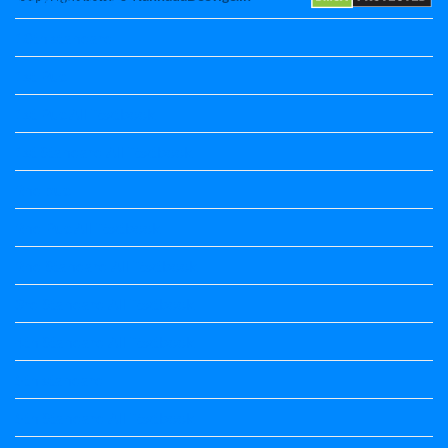
10th standard
1st Puc
1st Puc All Textbook
1st Standard All Textbook
2nd puc
2nd Puc All Textbook
2nd Standard All Textbook
3rd Standard All Textbook
4th Standard All Textbook
5th standard
5th Standard All Textbook