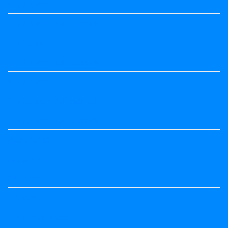
6th Standard
6th Standard All Textbook
7th Standard
7th Standard All Textbook
8th Standard
8th Standard All Textbook
9th Standard All Textbook
Accountancy
Accountancy
Calendar
Economics
Economics Notes