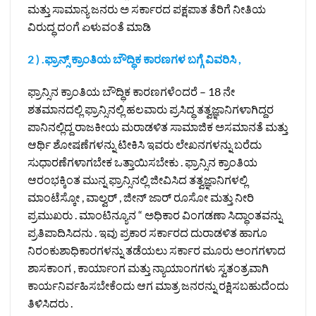
ಮತ್ತು ಸಾಮಾನ್ಯ ಜನರು ಅ ಸರ್ಕಾರದ ಪಕ್ಷಪಾತ ತೆರಿಗೆ ನೀತಿಯ
ವಿರುದ್ಧ ದಂಗೆ ಏಳುವಂತೆ ಮಾಡಿ
2 ) .ಫ್ರಾನ್ಸ್‌ ಕ್ರಾಂತಿಯ ಬೌದ್ಧಿಕ ಕಾರಣಗಳ ಬಗ್ಗೆ ವಿವರಿಸಿ ,
ಫ್ರಾನ್ಸಿನ ಕ್ರಾಂತಿಯ ಬೌದ್ಧಿಕ ಕಾರಣಗಳೆಂದರೆ – 18 ನೇ
ಶತಮಾನದಲ್ಲಿ ಫ್ರಾನ್ಸಿನಲ್ಲಿ ಹಲವಾರು ಪ್ರಸಿದ್ಧ ತತ್ವಜ್ಞಾನಿಗಳಾಗಿದ್ದರ
ಪಾನಿನಲ್ಲಿದ್ದ ರಾಜಕೀಯ ಮರಾಡಳಿತ ಸಾಮಾಜಿಕ ಅಸಮಾನತೆ ಮತ್ತು
ಆರ್ಥಿ ಶೋಷಣೆಗಳನ್ನು ಟೀಕಿಸಿ ಇವರು ಲೇಖನಗಳನ್ನು ಬರೆದು
ಸುಧಾರಣೆಗಳಾಗಬೇಕ ಒತ್ತಾಯಿಸಬೇಕು . ಫ್ರಾನ್ಸಿನ ಕ್ರಾಂತಿಯ
ಆರಂಭಕ್ಕಿಂತ ಮುನ್ನ ಫ್ರಾನ್ಸಿನಲ್ಲಿ ಜೀವಿಸಿದ ತತ್ವಜ್ಞಾನಿಗಳಲ್ಲಿ
ಮಾಂಟೆಸ್ಕೋ , ವಾಲ್ವರ್ , ಜೀನ್ ಜಾರ್ ರೂಸೋ ಮತ್ತು ನೀರಿ
ಪ್ರಮುಖರು . ಮಾಂಟಿನ್ಯೂನ “ ಅಧಿಕಾರ ವಿಂಗಡಣಾ ಸಿದ್ಧಾಂತವನ್ನು
ಪ್ರತಿಪಾದಿಸಿದನು . ಇವು ಪ್ರಕಾರ ಸರ್ಕಾರದ ದುರಾಡಳಿತ ಹಾಗೂ
ನಿರಂಕುಶಾಧಿಕಾರಗಳನ್ನು ತಡೆಯಲು ಸರ್ಕಾರ ಮೂರು ಅಂಗಗಳಾದ
ಶಾಸಕಾಂಗ , ಕಾರ್ಯಾಂಗ ಮತ್ತು ನ್ಯಾಯಾಂಗಗಳು ಸ್ವತಂತ್ರವಾಗಿ
ಕಾರ್ಯನಿರ್ವಹಿಸಬೇಕೆಂದು ಆಗ ಮಾತ್ರ ಜನರನ್ನು ರಕ್ಷಿಸಬಹುದೆಂದು
ತಿಳಿಸಿದರು .