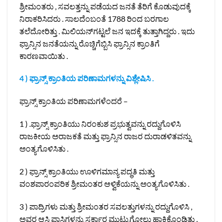
ಶ್ರೀಮಂತರು , ಸವಲತ್ತನ್ನು ಪಡೆಯದ ಜನತೆ ತೆರಿಗೆ ಕೊಡುವುದಕ್ಕೆ
ನಿರಾಕರಿಸಿದರು . ಸಾಲದೆಂಬಂತೆ 1788 ರಿಂದ ಬರಗಾಲ
ತಲೆದೋರಿತ್ತು . ಮಿಲಿಯನ್‌ಗಟ್ಟಲೆ ಜನ ಇದಕ್ಕೆ ತುತ್ತಾಗಿದ್ದರು . ಇದು
ಫ್ರಾನ್ಸಿನ ಜನತೆಯನ್ನು ರೊಚ್ಚಿಗೆಬ್ಬಿಸಿ ಫ್ರಾನ್ಸಿನ ಕ್ರಾಂತಿಗೆ
ಕಾರಣವಾಯಿತು .
4 ) ಫ್ರಾನ್ಸ್ ಕ್ರಾಂತಿಯ ಪರಿಣಾಮಗಳನ್ನು ವಿಶ್ಲೇಷಿಸಿ .
ಫ್ರಾನ್ಸ್ ಕ್ರಾಂತಿಯ ಪರಿಣಾಮಗಳೆಂದರೆ –
1 ) .ಫ್ರಾನ್ಸ್ ಕ್ರಾಂತಿಯು ನಿರಂಕುಶ ಪ್ರಭುತ್ವವನ್ನು ರದ್ದುಗೊಳಿಸಿ
ರಾಜಕೀಯ ಅರಾಜಕತೆ ಮತ್ತು ಫ್ರಾನ್ಸಿನ ರಾಜರ ದುರಾಡಳಿತವನ್ನು
ಅಂತ್ಯಗೊಳಿಸಿತು .
2 ) ಫ್ರಾನ್ಸ್‌ ಕ್ರಾಂತಿಯು ಊಳಿಗಮಾನ್ಯ ಪದ್ಧತಿ ಮತ್ತು
ವಂಶಪಾರಂಪರಿಕ ಶ್ರೀಮಂತರ ಆಳ್ವಿಕೆಯನ್ನು ಅಂತ್ಯಗೊಳಿಸಿತು .
3 ) ಪಾದ್ರಿಗಳು ಮತ್ತು ಶ್ರೀಮಂತರ ಸವಲತ್ತುಗಳನ್ನು ರದ್ದುಗೊಳಿಸಿ ,
ಅವರ ಆಸ್ತಿ ಪಾಸ್ತಿಗಳನ್ನು ಸರ್ಕಾರ ಮುಟ್ಟುಗೋಲು ಹಾಕಿಕೊಂಡಿತು .