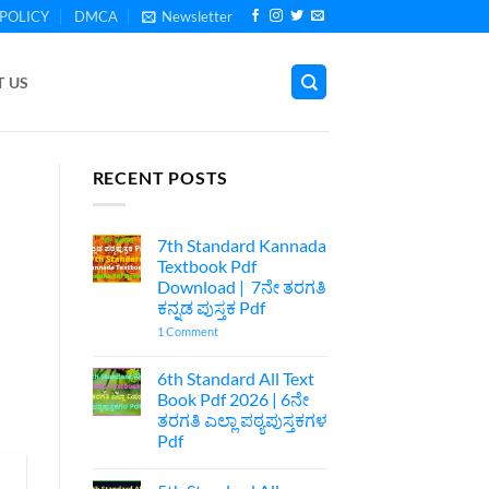
POLICY
DMCA
Newsletter
 US
RECENT POSTS
7th Standard Kannada
Textbook Pdf
Download | 7ನೇ ತರಗತಿ
ಕನ್ನಡ ಪುಸ್ತಕ Pdf
on
1 Comment
7th
Standard
Kannada
6th Standard All Text
Textbook
Book Pdf 2026 | 6ನೇ
Pdf
Download
ತರಗತಿ ಎಲ್ಲಾ ಪಠ್ಯಪುಸ್ತಕಗಳ
|
Pdf
7ನೇ
ತರಗತಿ
No
ಕನ್ನಡ
Comments
ಪುಸ್ತಕ