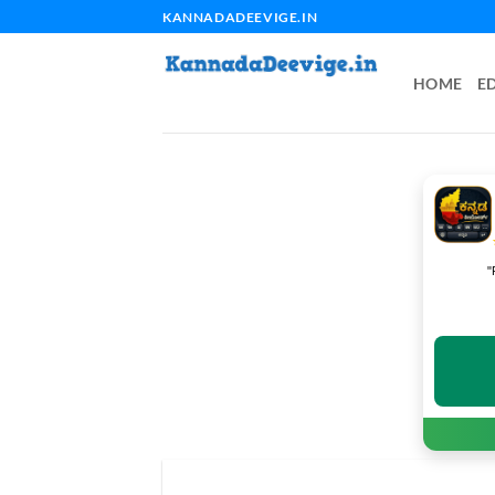
Skip
KANNADADEEVIGE.IN
to
content
HOME
E
"