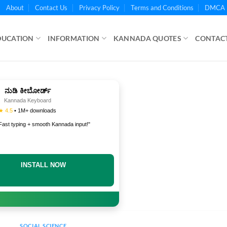
About
Contact Us
Privacy Policy
Terms and Conditions
DMCA 
DUCATION
INFORMATION
KANNADA QUOTES
CONTACT
ನುಡಿ ಕೀಬೋರ್ಡ್
Kannada Keyboard
★ 4.5
• 1M+ downloads
Fast typing + smooth Kannada input!"
INSTALL NOW
SOCIAL SCIENCE