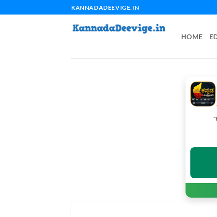
Skip
KANNADADEEVIGE.IN
to
content
HOME
E
"