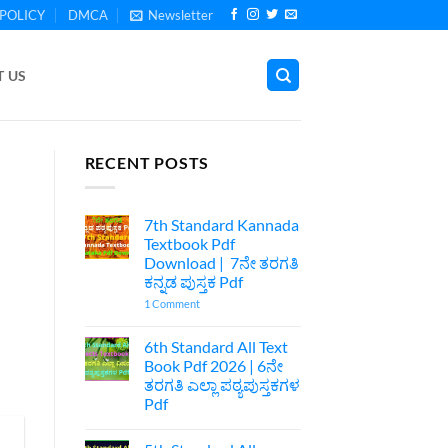
POLICY
DMCA
Newsletter
 US
RECENT POSTS
7th Standard Kannada
Textbook Pdf
Download | 7ನೇ ತರಗತಿ
ಕನ್ನಡ ಪುಸ್ತಕ Pdf
on
1 Comment
7th
Standard
Kannada
6th Standard All Text
Textbook
Book Pdf 2026 | 6ನೇ
Pdf
Download
ತರಗತಿ ಎಲ್ಲಾ ಪಠ್ಯಪುಸ್ತಕಗಳ
|
Pdf
7ನೇ
ತರಗತಿ
No
ಕನ್ನಡ
Comments
ಪುಸ್ತಕ