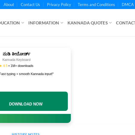
About
Contact Us
Privacy Policy
Terms and Conditions
DMCA 
DUCATION
INFORMATION
KANNADA QUOTES
CONTACT
ನುಡಿ ಕೀಬೋರ್ಡ್
Kannada Keyboard
★ 4.5
• 1M+ downloads
Fast typing + smooth Kannada input!"
DOWNLOAD NOW
HISTORY NOTES