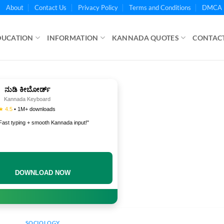
About
Contact Us
Privacy Policy
Terms and Conditions
DMCA 
DUCATION
INFORMATION
KANNADA QUOTES
CONTACT
ನುಡಿ ಕೀಬೋರ್ಡ್
Kannada Keyboard
★ 4.5
• 1M+ downloads
Fast typing + smooth Kannada input!"
DOWNLOAD NOW
SOCIOLOGY