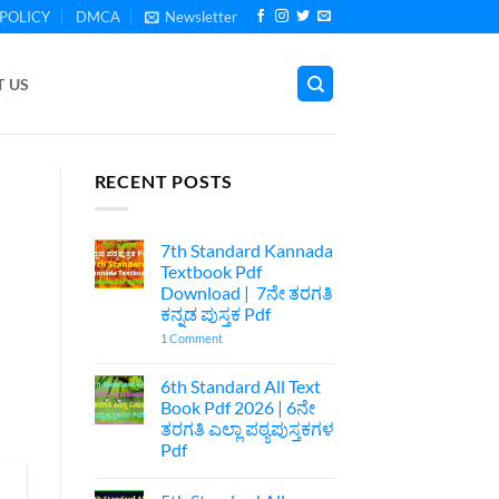
POLICY
DMCA
Newsletter
 US
RECENT POSTS
7th Standard Kannada
Textbook Pdf
Download | 7ನೇ ತರಗತಿ
ಕನ್ನಡ ಪುಸ್ತಕ Pdf
on
1 Comment
7th
Standard
Kannada
6th Standard All Text
Textbook
Book Pdf 2026 | 6ನೇ
Pdf
Download
ತರಗತಿ ಎಲ್ಲಾ ಪಠ್ಯಪುಸ್ತಕಗಳ
|
Pdf
7ನೇ
ತರಗತಿ
No
ಕನ್ನಡ
Comments
ಪುಸ್ತಕ