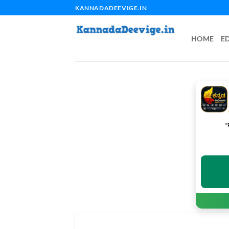
Skip
KANNADADEEVIGE.IN
to
content
HOME
E
"