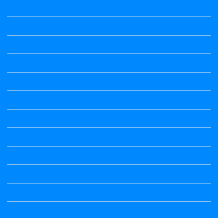
Kannada Notes
Kannada Notes
Kannada Notes
Kannada Notes
Kannada Notes
Kannada Notes
Kannada Notes
Kannada Notes
Kannada Notes
Kannada Poems Audio
Kannada Quotes
Kavanagalu