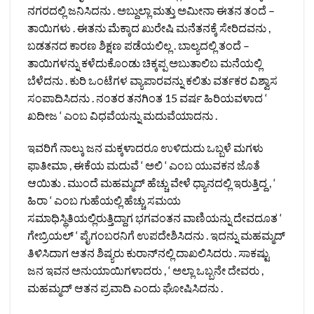
ನಗರದಲ್ಲಿ ಜನಿಸಿದನು . ಅಬ್ದುಲ್ಲಾ ಮತ್ತು ಅಮೀನಾ ಈತನ ತಂದೆ –
ತಾಯಿಗಳು . ಈತನು ಮೆಕ್ಕಾದ ಖುರೇಷಿ ಮನೆತನಕ್ಕೆ ಸೇರಿದವನು ,
ಬಡತನದ ಕಾರಣ ಶಿಕ್ಷಣ ಪಡೆಯಲಿಲ್ಲ . ಬಾಲ್ಯದಲ್ಲಿ ತಂದೆ –
ತಾಯಿಗಳನ್ನು ಕಳೆದುಕೊಂಡು ಚಿಕ್ಕಪ್ಪ ಅಬುತಾಲಿಬ ಮನೆಯಲ್ಲಿ
ಬೆಳೆದನು . ಕುರಿ ಒಂಟೆಗಳ ವ್ಯಾಪಾರವನ್ನು ಕಲಿತು ವರ್ತಕರ ವಿಶ್ವಾಸ
ಸಂಪಾದಿಸಿದನು . ನಂತರ ತನಗಿಂತ 15 ವರ್ಷ ಹಿರಿಯವಳಾದ ‘
ಖದೀಜ ‘ ಎಂಬ ವಿಧವೆಯನ್ನು ಮದುವೆಯಾದನು .
ಇವರಿಗೆ ನಾಲ್ಕು ಜನ ಮಕ್ಕಳಾದರೂ ಉಳಿದುದು ಒಬ್ಬಳೆ ಮಗಳು
ಫಾತೀಮಾ , ಈಕೆಯ ಮದುವೆ ‘ ಅಲಿ ‘ ಎಂಬ ಯುವಕನ ಜೊತೆ
ಆಯಿತು . ಮುಂದೆ ಮಹಮ್ಮದ್ ಹೆಚ್ಚು ವೇಳೆ ಧ್ಯಾನದಲ್ಲಿ ಇರುತ್ತಿದ್ದ , ‘
ಹಿರಾ ‘ ಎಂಬ ಗುಹೆಯಲ್ಲಿ ಹೆಚ್ಚು ಸಮಯ
ಸಮಾಧಿಸ್ಥಿತಿಯಲ್ಲಿರುತ್ತಿದ್ದಾಗ ಭಗವಂತನ ವಾಣಿಯನ್ನು ದೇವದೂತ ‘
ಗೇಬ್ರಿಯಲ್ ‘ ಪೈಗಂಬರನಿಗೆ ಉಪದೇಶಿಸಿದನು . ಇದನ್ನು ಮಹಮ್ಮದ್
ತಿಳಿಸಿದಾಗ ಆತನ ಶಿಷ್ಯರು ಕುರಾನ್‌ನಲ್ಲಿ ದಾಖಲಿಸಿದರು . ಸಾಕಷ್ಟು
ಜನ ಇವನ ಅನುಯಾಯಿಗಳಾದರು , ‘ ಅಲ್ಲಾ ಒಬ್ಬನೇ ದೇವರು ,
ಮಹಮ್ಮದ್ ಆತನ ಪ್ರವಾದಿ ಎಂದು ಘೋಷಿಸಿದನು .