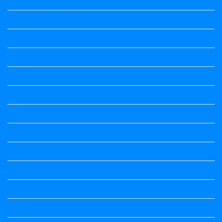
quotation and answer
Science
Science
Science Notes
Science Notes
Science Notes
Social Science
Social Science
social science
Social Science Notes
Sociology
Sociology