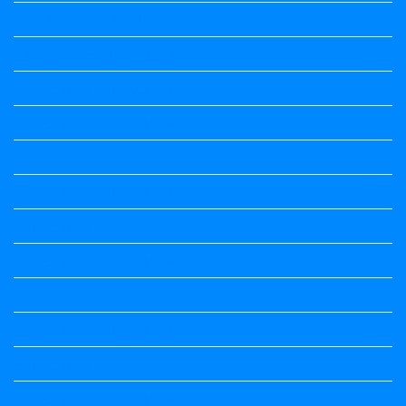
2nd Puc All Textbook
2nd Standard All Textbook
3rd Standard All Textbook
4th Standard All Textbook
5th standard
5th Standard All Textbook
6th Standard
6th Standard All Textbook
7th Standard
7th Standard All Textbook
8th Standard
8th Standard All Textbook