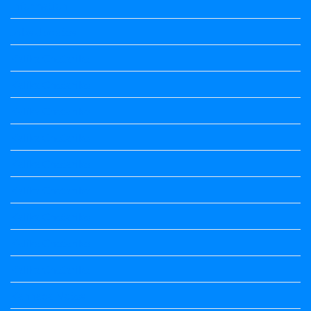
Information
Jobs Updates
Kalika Chetarike
Kalika Chetarike
Kalika Chetarike
Kalika Chetarike
Kalika Chetarike
Kalika Chetarike
Kalika Chetarike
Kalika Chetarike
Kalika Chetarike
Kannada Notes