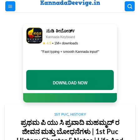
Skip
to
content
ನುಡಿ ಕೀಬೋರ್ಡ್
Kannada Keyboard
★ 4.5
• 1M+ downloads
"Fast typing + smooth Kannada input!"
DOWNLOAD NOW
1ST PUC
,
HISTORY
ಪ್ರಥಮ ಪಿ ಯು ಸಿ ಪ್ರವಾದಿ ಮಹಮ್ಮದ್‌ ರ
ಜೀವನ ಮತ್ತು ಬೋಧನೆಗಳು | 1st Puc