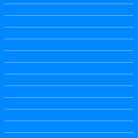
Question Paper
Question Paper
Question Paper
Question Paper
Question Paper
Question Paper
Question Paper
Question Paper
Question Paper
Question Papers
Quiz