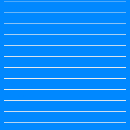
Life Quotes
Maths
Maths notes
Maths Notes
Maths Notes
Maths Notes
political Science
Political Science
Prabandha
Question Paper
Question Paper
Question Paper