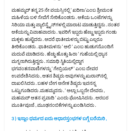
ಮಹಮ್ಮದ್ ತನ್ನ 25 ನೇ ವಯಸ್ಸಿನಲ್ಲಿ ‘ ಖದೀಜ’ಎಂಬ ಶ್ರೀಮಂತ
ಮಹಿಳೆಯ ಬಳಿ ಸೇವೆಗೆ ಸೇರಿಕೊಂಡನು . ಆಕೆಯ ಒಂಟೆಗಳನ್ನು
ಸಿರಿಯಾ ಮತ್ತು ಪ್ಯಾಲಿಸ್ಟೈನ್‌ಗಳಲ್ಲಿ ಮಾರಾಟ ಮಾಡುತ್ತಿದ್ದನು . ನಂತರ
ಆಕೆಯನ್ನು ವಿವಾಹವಾದನು . ಇವರಿಗೆ ಇಬ್ಬರು ಹೆಣ್ಣು ಇಬ್ಬರು ಗಂಡು
ಮಕ್ಕಳು ಹುಟ್ಟಿದರು . ಆದರೆ ಫಾತೀಮಳನ್ನು ಬಿಟ್ಟು ಎಲ್ಲರೂ
ತೀರಿಕೊಂಡರು . ಫಾತೀಮಳನು ‘ ಅಲಿ ‘ ಎಂಬ ಹುಡುಗನೊಂದಿಗೆ
ಮದುವೆ ಮಾಡಿದನು . ಹೆಚ್ಚು ಹೊತ್ತು ಹಿರಾ ‘ ಗುಹೆಯಲ್ಲಿ ಧ್ಯಾನ
ಮಗ್ನನಾಗಿರುತ್ತಿದ್ದನು . ಸಮಾಧಿ ಸ್ಥಿತಿಯಲ್ಲಿದ್ದಾಗ
ಭಗವಂತನವಾಣಿಗಳನ್ನು ‘ ಗೇಬ್ರಿಯಲ್ ‘ ಎಂಬ ದೇವರ
ಉಪದೇಶಿಸಿದನು , ಆತನ ಶಿಷ್ಯರು ಅವುಗಳನ್ನು ಖುರಾನ್‌ನಲ್ಲಿ
ದಾಖಲಿಸಿದರು . ಬಹಳ ಬೇಗ ಅನೇಕ ಶಿಷ್ಯರು ಇವನನ್ನ
ಒಟ್ಟುಗೂಡಿದರು .ಮಹಮ್ಮದನು . ‘ ಅಲ್ಲಾ ಒಬ್ಬನೇ ದೇವರು ,
ಮಹಮದ್ ಆತನ ಪ್ರವಾದಿ ‘ ಎಂದು ಘೋಷಿಸಿದನು . ಅರಬರ
ಮೂರ್ತಿಪೂಜೆ , ಮೂಢನಂಬಿಕೆಗಳನ್ನು ಖಂಡಿಸಿದರು .
3 ) ಇಸ್ಲಾಂ ಧರ್ಮದ ಐದು ಆಧಾರಸ್ತಂಭಗಳ ಬಗ್ಗೆ ಬರೆಯಿರಿ ,