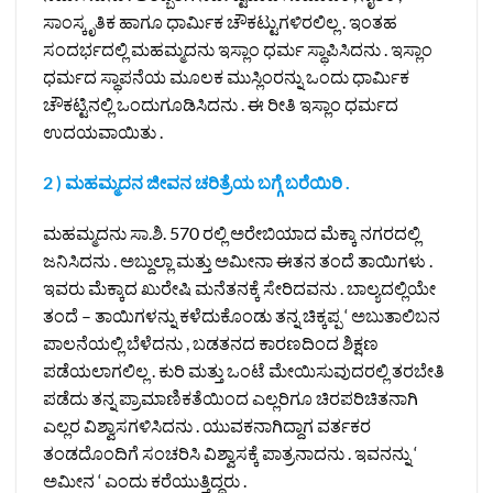
ಸಾಂಸ್ಕೃತಿಕ ಹಾಗೂ ಧಾರ್ಮಿಕ ಚೌಕಟ್ಟುಗಳಿರಲಿಲ್ಲ . ಇಂತಹ
ಸಂದರ್ಭದಲ್ಲಿ ಮಹಮ್ಮದನು ಇಸ್ಲಾಂ ಧರ್ಮ ಸ್ಥಾಪಿಸಿದನು . ಇಸ್ಲಾಂ
ಧರ್ಮದ ಸ್ಥಾಪನೆಯ ಮೂಲಕ ಮುಸ್ಲಿಂರನ್ನು ಒಂದು ಧಾರ್ಮಿಕ
ಚೌಕಟ್ಟಿನಲ್ಲಿ ಒಂದುಗೂಡಿಸಿದನು . ಈ ರೀತಿ ಇಸ್ಲಾಂ ಧರ್ಮದ
ಉದಯವಾಯಿತು .
2 ) ಮಹಮ್ಮದನ ಜೀವನ ಚರಿತ್ರೆಯ ಬಗ್ಗೆ ಬರೆಯಿರಿ .
ಮಹಮ್ಮದನು ಸಾ.ಶಿ. 570 ರಲ್ಲಿ ಅರೇಬಿಯಾದ ಮೆಕ್ಕಾ ನಗರದಲ್ಲಿ
ಜನಿಸಿದನು . ಅಬ್ದುಲ್ಲಾ ಮತ್ತು ಅಮೀನಾ ಈತನ ತಂದೆ ತಾಯಿಗಳು .
ಇವರು ಮೆಕ್ಕಾದ ಖುರೇಷಿ ಮನೆತನಕ್ಕೆ ಸೇರಿದವನು . ಬಾಲ್ಯದಲ್ಲಿಯೇ
ತಂದೆ – ತಾಯಿಗಳನ್ನು ಕಳೆದುಕೊಂಡು ತನ್ನ ಚಿಕ್ಕಪ್ಪ ‘ ಅಬುತಾಲಿಬನ
ಪಾಲನೆಯಲ್ಲಿ ಬೆಳೆದನು , ಬಡತನದ ಕಾರಣದಿಂದ ಶಿಕ್ಷಣ
ಪಡೆಯಲಾಗಲಿಲ್ಲ . ಕುರಿ ಮತ್ತು ಒಂಟೆ ಮೇಯಿಸುವುದರಲ್ಲಿ ತರಬೇತಿ
ಪಡೆದು ತನ್ನ ಪ್ರಾಮಾಣಿಕತೆಯಿಂದ ಎಲ್ಲರಿಗೂ ಚಿರಪರಿಚಿತನಾಗಿ
ಎಲ್ಲರ ವಿಶ್ವಾಸಗಳಿಸಿದನು . ಯುವಕನಾಗಿದ್ದಾಗ ವರ್ತಕರ
ತಂಡದೊಂದಿಗೆ ಸಂಚರಿಸಿ ವಿಶ್ವಾಸಕ್ಕೆ ಪಾತ್ರನಾದನು . ಇವನನ್ನು ‘
ಅಮೀನ ‘ ಎಂದು ಕರೆಯುತ್ತಿದ್ದರು .