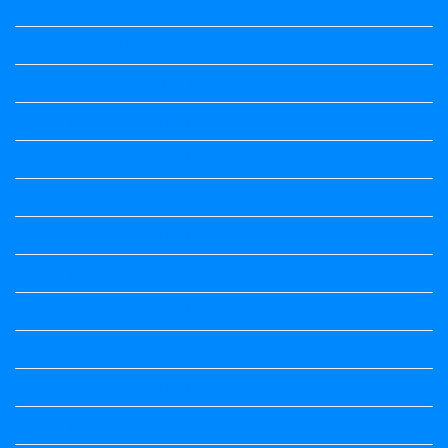
2nd puc
2nd Puc All Textbook
2nd Standard All Textbook
3rd Standard All Textbook
4th Standard All Textbook
5th standard
5th Standard All Textbook
6th Standard
6th Standard All Textbook
7th Standard
7th Standard All Textbook
8th Standard