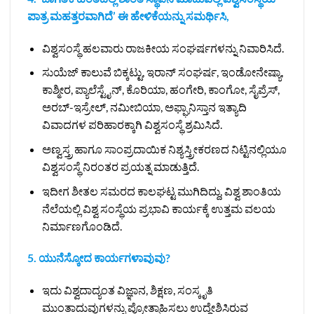
ಪಾತ್ರ ಮಹತ್ತರವಾಗಿದೆ’ ಈ ಹೇಳಿಕೆಯನ್ನು ಸಮರ್ಥಿಸಿ,
ವಿಶ್ವಸಂಸ್ಥೆ ಹಲವಾರು ರಾಜಕೀಯ ಸಂಘರ್ಷಗಳನ್ನು ನಿವಾರಿಸಿದೆ.
ಸುಯೆಜ್‌ ಕಾಲುವೆ ಬಿಕ್ಕಟ್ಟು, ಇರಾನ್ ಸಂಘರ್ಷ, ಇಂಡೋನೇಷ್ಯಾ,
ಕಾಶ್ಮೀರ, ಪ್ಯಾಲೆಸ್ಟೈನ್, ಕೊರಿಯಾ, ಹಂಗೇರಿ, ಕಾಂಗೋ, ಸೈಪ್ರೆಸ್,
ಅರಬ್-ಇಸ್ರೇಲ್, ನಮೀಬಿಯಾ, ಅಫ್ಘಾನಿಸ್ತಾನ ಇತ್ಯಾದಿ
ವಿವಾದಗಳ ಪರಿಹಾರಕ್ಕಾಗಿ ವಿಶ್ವಸಂಸ್ಥೆ ಶ್ರಮಿಸಿದೆ.
ಅಣ್ವಸ್ತ್ರ ಹಾಗೂ ಸಾಂಪ್ರದಾಯಿಕ ನಿಶ್ಯಸ್ತ್ರೀಕರಣದ ನಿಟ್ಟಿನಲ್ಲಿಯೂ
ವಿಶ್ವಸಂಸ್ಥೆ ನಿರಂತರ ಪ್ರಯತ್ನ ಮಾಡುತ್ತಿದೆ.
ಇದೀಗ ಶೀತಲ ಸಮರದ ಕಾಲಘಟ್ಟ ಮುಗಿದಿದ್ದು, ವಿಶ್ವ ಶಾಂತಿಯ
ನೆಲೆಯಲ್ಲಿ ವಿಶ್ವ ಸಂಸ್ಥೆಯ ಪ್ರಭಾವಿ ಕಾರ್ಯಕ್ಕೆ ಉತ್ತಮ ವಲಯ
ನಿರ್ಮಾಣಗೊಂಡಿದೆ.
5. ಯುನೆಸ್ಕೋದ ಕಾರ್ಯಗಳಾವುವು?
ಇದು ವಿಶ್ವದಾದ್ಯಂತ ವಿಜ್ಞಾನ, ಶಿಕ್ಷಣ, ಸಂಸ್ಕೃತಿ
ಮುಂತಾದುವುಗಳನ್ನು ಪ್ರೋತ್ಸಾಹಿಸಲು ಉದ್ದೇಶಿಸಿರುವ