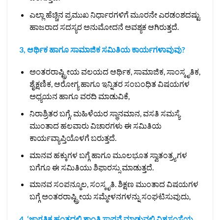
ಎಲ್ಲಾ ಹೆಚ್ಚಿನ ಪ್ರಮುಖ ನಿರ್ಧಾರಗಳಿಗೆ ಮೂರನೇ ಎರಡಂಶದಷ್ಟು
ಹಾಜರಾದ ಸದಸ್ಯರ ಅನುಮೋದನೆ ಅವಶ್ಯಕ ಆಗಿರುತ್ತದೆ.
3, ಆರ್ಥಿಕ ಹಾಗೂ ಸಾಮಾಜಿಕ ಸಮಿತಿಯ ಕಾರ್ಯಗಳಾವುವು?
ಅಂತರರಾಷ್ಟ್ರೀಯ ವಲಯದ ಆರ್ಥಿಕ, ಸಾಮಾಜಿಕ, ಸಾಂಸ್ಕೃತಿಕ,
ಶೈಕ್ಷಣಿಕ, ಆರೋಗ್ಯ ಹಾಗೂ ಇನ್ನಿತರ ಸಂಬಂಧಿತ ವಿಷಯಗಳ
ಅಧ್ಯಯನ ಹಾಗೂ ವರದಿ ಮಾಡುವಿಕೆ,
ನಿರಾಶ್ರಿತರ ಬಗ್ಗೆ, ಮಹಿಳೆಯರ ಸ್ಥಾನಮಾನ, ವಸತಿ ಸಮಸ್ಯೆ
ಮುಂತಾದ ಹಲವಾರು ವಿಚಾರಗಳು ಈ ಸಮಿತಿಯ
ಕಾರ್ಯವ್ಯಾಪ್ತಿಯೊಳಗೆ ಬರುತ್ತದೆ. ‌
ಮಾನವ ಹಕ್ಕುಗಳ ಬಗ್ಗೆ ಹಾಗೂ ಮೂಲಭೂತ ಸ್ವಾತಂತ್ರ್ಯಗಳ
ಬಗೆಗೂ ಈ ಸಮಿತಿಯು ಶಿಫಾರಸ್ಸು ಮಾಡುತ್ತದೆ.
ಮಾನವ ಸಂಪನ್ಮೂಲ, ಸಂಸ್ಕೃತಿ. ಶಿಕ್ಷಣ ಮುಂತಾದ ವಿಷಯಗಳ
ಬಗ್ಗೆ ಅಂತರರಾಷ್ಟ್ರೀಯ ಸಮ್ಮೇಳನಗಳನ್ನು ಸಂಘಟಿಸುವುದು,
4. ‘ಜಾಗತಿಕ ಹಂತದಲ್ಲಿ ಶಾಂತಿ ಸ್ಥಾಪನೆ ಮಾಡುವಲ್ಲಿ ವಿಶ್ವಸಂಸ್ಥೆಯ