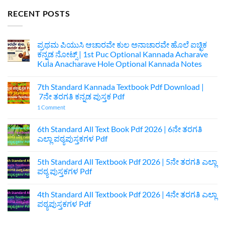
RECENT POSTS
ಪ್ರಥಮ ಪಿಯುಸಿ ಆಚಾರವೇ ಕುಲ ಅನಾಚಾರವೇ ಹೊಲೆ ಐಚ್ಛಿಕ
ಕನ್ನಡ ನೋಟ್ಸ್ | 1st Puc Optional Kannada Acharave
Kula Anacharave Hole Optional Kannada Notes
No
Comments
7th Standard Kannada Textbook Pdf Download |
on
ಪ್ರಥಮ
7ನೇ ತರಗತಿ ಕನ್ನಡ ಪುಸ್ತಕ Pdf
ಪಿಯುಸಿ
ಆಚಾರವೇ
on
1 Comment
ಕುಲ
7th
ಅನಾಚಾರವೇ
Standard
ಹೊಲೆ
Kannada
6th Standard All Text Book Pdf 2026 | 6ನೇ ತರಗತಿ
ಐಚ್ಛಿಕ
Textbook
ಎಲ್ಲಾ ಪಠ್ಯಪುಸ್ತಕಗಳ Pdf
ಕನ್ನಡ
Pdf
ನೋಟ್ಸ್
Download
No
|
|
Comments
1st
7ನೇ
5th Standard All Textbook Pdf 2026 | 5ನೇ ತರಗತಿ ಎಲ್ಲಾ
on
Puc
ತರಗತಿ
6th
ಪಠ್ಯ ಪುಸ್ತಕಗಳ Pdf
Optional
ಕನ್ನಡ
Standard
Kannada
ಪುಸ್ತಕ
All
No
Acharave
Pdf
Text
Comments
Kula
4th Standard All Textbook Pdf 2026 | 4ನೇ ತರಗತಿ ಎಲ್ಲಾ
Book
on
Anacharave
Pdf
5th
ಪಠ್ಯಪುಸ್ತಕಗಳ Pdf
Hole
2026
Standard
Optional
|
All
No
Kannada
6ನೇ
Textbook
Comments
Notes