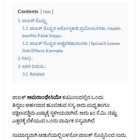
Contents
hide
1
ಪಾಲಕ್ ಸೊಪ್ಪು
1.1
ಪಾಲಕ್ ಸೊಪ್ಪಿನ ಆರೋಗ್ಯಕಾರಿ ಪ್ರಯೋಜನಗಳು. Health
benifits Palak Soppu
1.2
ಪಾಲಕ್ ಸೊಪ್ಪಿನ ಅಡ್ಡಪರಿಣಾಮಗಳು | Spinach Leaves
Side Effects Kannada
2
FAQ :
3
ಇತರ ವಿಷಯ :
3.1
Related
ಪಾಲಕ್
ಅಮರಾಂಥೇಸಿಯೇ
ಕುಟುಂಬದಲ್ಲಿನ ಒಂದು
ತಿನ್ನಲು ಅರ್ಹವಾದ ಹೂಬಿಡುವ ಸಸ್ಯ. ಅದು ಮಧ್ಯ ಹಾಗೂ
ದಕ್ಷಿಣಪಶ್ಚಿಮ ಏಷ್ಯಾಕ್ಕೆ ಸ್ಥಳೀಯವಾಗಿದೆ. ಅದು ೩೦ ಸೆ.ಮಿ. ನಷ್ಟು
ಎತ್ತರಕ್ಕೆ ಬೆಳೆಯುವ ಒಂದು ವಾರ್ಷಿಕ ಸಸ್ಯವಾಗಿದೆ
ಸಾಮಾನ್ಯವಾಗಿ ಅಡುಗೆಯಲ್ಲಿ ಬಳಸೋ ಪಾಲಕ್ ಸೊಪ್ಪಿನಿಂದ ಸಾರು,