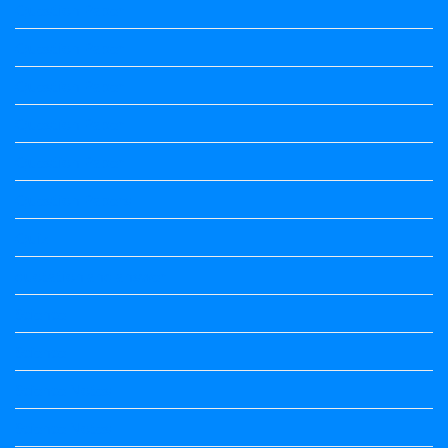
Question Paper
Question Paper
Question Paper
Question Paper
Question Paper
Question Papers
Quiz
quotation and answer
Science
Science
Science Notes
Science Notes