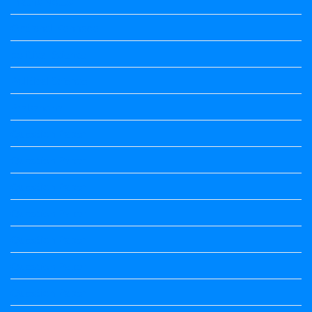
Maths Notes
Optional Kannada
political Science
Political Science
Prabandha
Question Paper
Question Paper
Question Paper
Question Paper
Question Paper
Question Paper
Question Paper