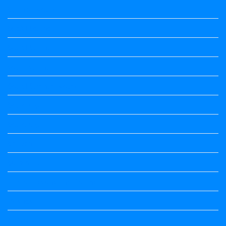
Science Notes
Social Science
Social Science
social science
Social Science Notes
Sociology
Sociology
Speech
Summary
Vedio Lessons and Poems
Wishes
ಅಲಂಕಾರ