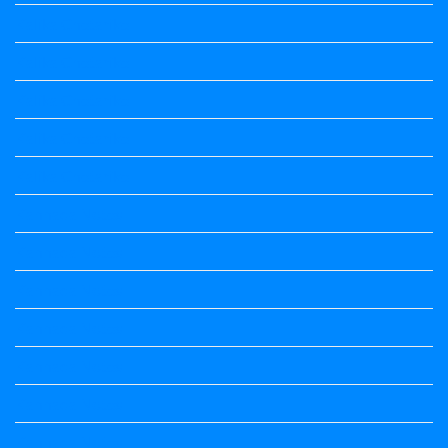
Kalika Chetarike
Kalika Chetarike
Kalika Chetarike
Kalika Chetarike
Kalika Chetarike
Kannada Notes
Kannada Notes
Kannada Notes
Kannada Notes
Kannada Notes
Kannada Notes
Kannada Notes