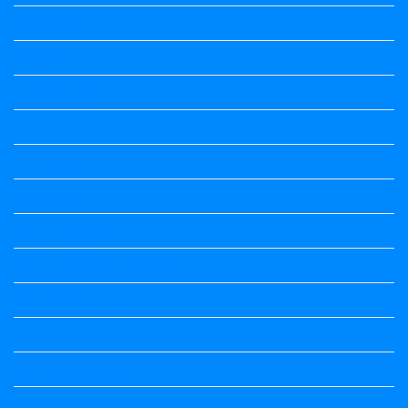
ಒಗಟುಗಳು
ಕನ್ನಡ ಕವಿ
ಕನ್ನಡ ನಿಘಂಟು
ಕಾವ್ಯನಾಮಗಳು
ಗಾದೆ ಮಾತು
ತತ್ಸಮ-ತದ್ಭವ
ದೇಶ್ಯ-ಅನ್ಯದೇಶ್ಯಗಳು
ಭಾರತದ ಇತಿಹಾಸ-ಸಾಮಾನ್ಯ ಜ್ಞಾನ
ಭೂಗೋಳ-ಸಾಮಾನ್ಯಜ್ಞಾನ
ಮಾತ್ರೆ-ಲಘು-ಗುರು
ವಿರುದ್ಧಾರ್ಥಕ ಶಬ್ದಗಳು
ವ್ಯಾಕರಣ