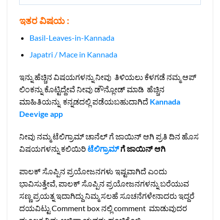
ಇತರ ವಿಷಯ :
Basil-Leaves-in-Kannada
Japatri / Mace in Kannada
ಇನ್ನು ಹೆಚ್ಚಿನ ವಿಷಯಗಳನ್ನು ನೀವು ತಿಳಿಯಲು ಕೆಳಗಡೆ ನಮ್ಮ ಆಪ್
ಲಿಂಕನ್ನು ಕೊಟ್ಟಿದ್ದೇವೆ ನೀವು ಡೌನ್ಲೋಡ್ ಮಾಡಿ ಹೆಚ್ಚಿನ
ಮಾಹಿತಿಯನ್ನು ಕನ್ನಡದಲ್ಲಿ ಪಡೆಯಬಹುದಾಗಿದೆ
Kannada
Deevige app
ನೀವು ನಮ್ಮ ಟೆಲಿಗ್ರಾಮ್ ಚಾನೆಲ್ ಗೆ ಜಾಯಿನ್ ಆಗಿ ಪ್ರತಿ ದಿನ ಹೊಸ
ವಿಷಯಗಳನ್ನು ಕಲಿಯಿರಿ
ಟೆಲಿಗ್ರಾಮ್
ಗೆ ಜಾಯಿನ್ ಆಗಿ
ಪಾಲಕ್ ಸೊಪ್ಪಿನ ಪ್ರಯೋಜನಗಳು ಇಷ್ಟವಾಗಿದೆ ಎಂದು
ಭಾವಿಸುತ್ತೇವೆ, ಪಾಲಕ್ ಸೊಪ್ಪಿನ ಪ್ರಯೋಜನಗಳನ್ನು ಬರೆಯುವ
ಸಣ್ಣ ಪ್ರಯತ್ನ ಇದಾಗಿದ್ದು ನಿಮ್ಮ ಸಲಹೆ ಸೂಚನೆಗಳೇನಾದರು ಇದ್ದರೆ
ದಯವಿಟ್ಟು Comment box ನಲ್ಲಿ comment ಮಾಡುವುದರ