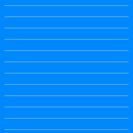
6th Standard
6th Standard All Textbook
7th Standard
7th Standard All Textbook
8th Standard
8th Standard All Textbook
9th Standard All Textbook
Accountancy
Accountancy
Calendar
Economics