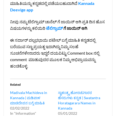
ಮಾಹಿತಿಯನ್ನು ಕನ್ನಡದಲ್ಲಿ ಪಡೆಯಬಹುದಾಗಿದೆ
Kannada
Deevige app
ನೀವು ನಮ್ಮ ಟೆಲಿಗ್ರಾಮ್ ಚಾನೆಲ್ ಗೆ ಜಾಯಿನ್ ಆಗಿ ಪ್ರತಿ ದಿನ ಹೊಸ
ವಿಷಯಗಳನ್ನು ಕಲಿಯಿರಿ
ಟೆಲಿಗ್ರಾಮ್
ಗೆ ಜಾಯಿನ್ ಆಗಿ
ಈ ಸರ್ದಾರ್ ವಲ್ಲಭಭಾಯಿ ಪಟೇಲ್ ಬಗ್ಗೆ ಮಾಹಿತಿ ಕನ್ನಡದಲ್ಲಿ
ಬರೆಯುವ ಸಣ್ಣ ಪ್ರಯತ್ನ ಇದಾಗಿದ್ದು ನಿಮ್ಮ ಸಲಹೆ
ಸೂಚನೆಗಳೇನಾದರು ಇದ್ದರೆ ದಯವಿಟ್ಟು Comment box ನಲ್ಲಿ
comment ಮಾಡುವುದರ ಮೂಲಕ ನಿಮ್ಮ ಅಭಿಪ್ರಾಯವನ್ನು
ಹಂಚಿಕೊಳ್ಳಿ.
Related
Madivala Machideva in
ಸ್ವಾತಂತ್ರ್ಯ ಹೋರಾಟಗಾರರ
Kannada | ಮಡಿವಾಳ
ಹೆಸರುಗಳು ಕನ್ನಡ | Swatantra
ಮಾಚಿದೇವನ ಬಗ್ಗೆ ಮಾಹಿತಿ
Horatagarara Names in
02/02/2022
Kannada
In "Information"
05/01/2022