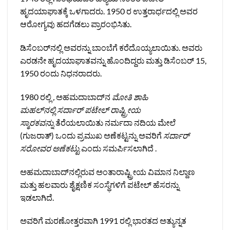
ಹೃದಯಾಘಾತಕ್ಕೆ ಒಳಗಾದರು. 1950 ರ ಉತ್ತರಾರ್ಧದಲ್ಲಿ ಅವರ
ಆರೋಗ್ಯವು ಹದಗೆಡಲು ಪ್ರಾರಂಭಿಸಿತು.
ಡಿಸೆಂಬರ್‌ನಲ್ಲಿ ಅವರನ್ನು ಬಾಂಬೆಗೆ ಕರೆದೊಯ್ಯಲಾಯಿತು. ಅವರು
ಎರಡನೇ ಹೃದಯಾಘಾತವನ್ನು ಹೊಂದಿದ್ದರು ಮತ್ತು ಡಿಸೆಂಬರ್ 15,
1950 ರಂದು ನಿಧನರಾದರು.
1980 ರಲ್ಲಿ
,
ಅಹಮದಾಬಾದ್‌ನ
ಮೋತಿ ಶಾಹಿ
ಮಹಲ್‌ನಲ್ಲಿ ಸರ್ದಾರ್ ಪಟೇಲ್ ರಾಷ್ಟ್ರೀಯ
ಸ್ಮಾರಕವನ್ನು
ತೆರೆಯಲಾಯಿತು ನರ್ಮದಾ ನದಿಯ ಮೇಲೆ
(ಗುಜರಾತ್) ಒಂದು ಪ್ರಮುಖ ಅಣೆಕಟ್ಟನ್ನು ಅವರಿಗೆ
ಸರ್ದಾರ್
ಸರೋವರ ಅಣೆಕಟ್ಟು
ಎಂದು ಸಮರ್ಪಿಸಲಾಗಿದೆ .
ಅಹಮದಾಬಾದ್‌ನಲ್ಲಿರುವ ಅಂತಾರಾಷ್ಟ್ರೀಯ ವಿಮಾನ ನಿಲ್ದಾಣ
ಮತ್ತು ಹಲವಾರು ಶೈಕ್ಷಣಿಕ ಸಂಸ್ಥೆಗಳಿಗೆ ಪಟೇಲ್ ಹೆಸರನ್ನು
ಇಡಲಾಗಿದೆ.
ಅವರಿಗೆ ಮರಣೋತ್ತರವಾಗಿ 1991 ರಲ್ಲಿ ಭಾರತದ ಅತ್ಯುನ್ನತ