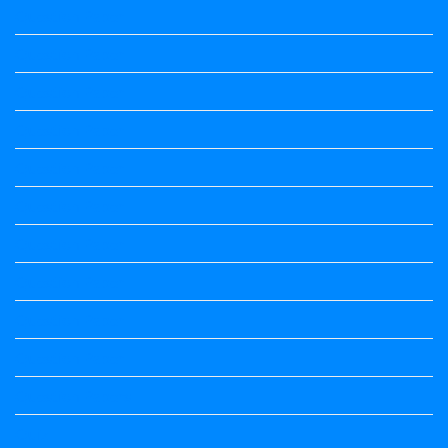
Question Paper
Question Paper
Question Paper
Question Paper
Question Paper
Question Paper
Question Paper
Question Paper
Question Paper
Question Paper
Question Papers
Quiz