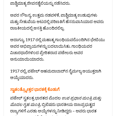
ಪಾಶ್ಚಿಮಾತ್ಯ ಜೀವನಶೈಲಿಯನ್ನು ನಡೆಸಿದರು.
ಅವರ ಸೌಜನ್ಯ, ಉತ್ತಮ ನಡವಳಿಕೆ, ಪಾಶ್ಚಿಮಾತ್ಯ ಉಡುಪುಗಳು
ಮತ್ತು ಸೇತುವೆಯ ಆಟದಲ್ಲಿ ಪರಿಣತಿಗೆ ಹೆಸರುವಾಸಿಯಾದ ಅವರು
ರಾಜಕೀಯದಲ್ಲಿ ಆಸಕ್ತಿ ಹೊಂದಿರಲಿಲ್ಲ.
ಆದಾಗ್ಯೂ, 1917 ರಲ್ಲಿ ಮಹಾತ್ಮ ಗಾಂಧಿಯವರೊಂದಿಗಿನ ಭೇಟಿಯು
ಅವರ ಅಭಿಪ್ರಾಯಗಳನ್ನು ಬದಲಾಯಿಸಿತು. ಗಾಂಧಿಯವರ
ವಿಚಾರಧಾರೆಗಳಿಂದ ಪ್ರೇರಿತರಾದ ಪಟೇಲರು ಅವರ
ಅನುಯಾಯಿಯಾದರು.
1917 ರಲ್ಲಿ, ಪಟೇಲ್ ಅಹಮದಾಬಾದ್‌ನ ನೈರ್ಮಲ್ಯ ಆಯುಕ್ತರಾಗಿ
ಆಯ್ಕೆಯಾದರು.
ಸ್ವಾತಂತ್ರ್ಯೋತ್ತರ ಭಾರತಕ್ಕೆ ಕೊಡುಗೆ
ಪಟೇಲ್ ಸ್ವತಂತ್ರ ಭಾರತದ ಮೊದಲ
ಉಪ ಪ್ರಧಾನ ಮಂತ್ರಿ ಮತ್ತು
ಮೊದಲ ಗೃಹ ಮಂತ್ರಿ.
ಬ್ರಿಟಿಷರು ಭಾರತೀಯ ರಾಜಪ್ರಭುತ್ವದ
ರಾಜ್ಯಗಳಿಗೆ ಎರಡು ಆಯ್ಕೆಗಳನ್ನು ನೀಡಿದ್ದರು – ಅವರು ಭಾರತ