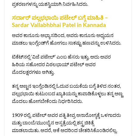
ಪ್ರಕರಣಗಳನ್ನು ಯಶಸ್ವಿಯಾಗಿ ನಿರ್ವಹಿಸಿದರು.
ಸರ್ದಾರ್ ವಲ್ಲಭಭಾಯಿ ಪಟೇಲ್ ಬಗ್ಗೆ ಮಾಹಿತಿ –
Sardar Vallabhbhai Patel in Kannada
ಅವರ ಕಾನೂನು ಅಭ್ಯಾಸದಿಂದ, ಅವರು ಕಾನೂನು ಅಧ್ಯಯನ
ಮಾಡಲು ಇಂಗ್ಲೆಂಡ್‌ಗೆ ಹೋಗಲು ಸಾಕಷ್ಟು ಹಣವನ್ನು ಉಳಿಸಿದರು.
ಟಿಕೆಟ್‌ನಲ್ಲಿ ‘ವಿಜೆ ಪಟೇಲ್’ ಎಂಬ ಹೆಸರು ಇತ್ತು, ಅದು ಅವರ
ಹಿರಿಯ ಸಹೋದರ ವಿಠಲಭಾಯ್ ಪಟೇಲ್ ಅವರ
ಮೊದಲಕ್ಷರಗಳೂ ಆಗಿತ್ತು.
ತನ್ನ ಅಣ್ಣನ ಇಂಗ್ಲೆಂಡಿನಲ್ಲಿ ಓದುವ ಬಯಕೆಯ ಬಗ್ಗೆ ತಿಳಿದ ನಂತರ,
ವಲ್ಲಭಭಾಯಿ ಕುಟುಂಬದ ಖ್ಯಾತಿಯನ್ನು ಕಾಪಾಡಿಕೊಳ್ಳಲು ತನ್ನ ಅಣ್ಣ
ಮೊದಲು ಹೋಗಬೇಕೆಂದು ನಿರ್ಧರಿಸಿದರು.
1909 ರಲ್ಲಿ, ಪಟೇಲ್ ಅವರ ಪತ್ನಿ ತೀವ್ರ ಅನಾರೋಗ್ಯಕ್ಕೆ ಒಳಗಾದರು
ಮತ್ತು ಬಾಂಬೆ/ಮುಂಬೈನ ಆಸ್ಪತ್ರೆಯಲ್ಲಿ ಶಸ್ತ್ರಚಿಕಿತ್ಸೆ
ಮಾಡಲಾಯಿತು. ಆದರೆ, ಆಕೆ ಅದರಿಂದ ಚೇತರಿಸಿಕೊಂಡಿರಲಿಲ್ಲ.