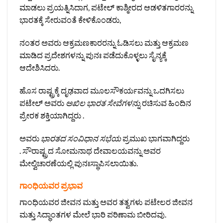
ಮಾಡಲು ಪ್ರಯತ್ನಿಸಿದಾಗ, ಪಟೇಲ್ ಕಾಶ್ಮೀರದ ಆಡಳಿತಗಾರರನ್ನು
ಭಾರತಕ್ಕೆ ಸೇರುವಂತೆ ಕೇಳಿಕೊಂಡರು,
ನಂತರ ಅವರು ಆಕ್ರಮಣಕಾರರನ್ನು ಓಡಿಸಲು ಮತ್ತು ಆಕ್ರಮಣ
ಮಾಡಿದ ಪ್ರದೇಶಗಳನ್ನು ಪುನಃ ಪಡೆದುಕೊಳ್ಳಲು ಸೈನ್ಯಕ್ಕೆ
ಆದೇಶಿಸಿದರು.
ಹೊಸ ರಾಷ್ಟ್ರಕ್ಕೆ ದೃಢವಾದ ಮೂಲಸೌಕರ್ಯವನ್ನು ಒದಗಿಸಲು
ಪಟೇಲ್ ಅವರು
ಅಖಿಲ ಭಾರತ ಸೇವೆಗಳನ್ನು
ರಚಿಸುವ ಹಿಂದಿನ
ಪ್ರೇರಕ ಶಕ್ತಿಯಾಗಿದ್ದರು .
ಅವರು
ಭಾರತದ ಸಂವಿಧಾನ ಸಭೆಯ
ಪ್ರಮುಖ ಭಾಗವಾಗಿದ್ದರು
. ಸೌರಾಷ್ಟ್ರದ ಸೋಮನಾಥ ದೇವಾಲಯವನ್ನು ಅವರ
ಮೇಲ್ವಿಚಾರಣೆಯಲ್ಲಿ ಪುನಃಸ್ಥಾಪಿಸಲಾಯಿತು.
ಗಾಂಧಿಯವರ ಪ್ರಭಾವ
ಗಾಂಧಿಯವರ ಜೀವನ ಮತ್ತು ಅವರ ತತ್ವಗಳು ಪಟೇಲರ ಜೀವನ
ಮತ್ತು ಸಿದ್ಧಾಂತಗಳ ಮೇಲೆ ಭಾರಿ ಪರಿಣಾಮ ಬೀರಿದವು.