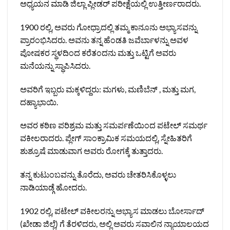
ಅಧ್ಯಯನ ಮಾಡಿ ಜಿಲ್ಲಾ ಪ್ಲೀಡರ್ ಪರೀಕ್ಷೆಯಲ್ಲಿ ಉತ್ತೀರ್ಣರಾದರು.
1900 ರಲ್ಲಿ, ಅವರು ಗೋಧ್ರಾದಲ್ಲಿ ತಮ್ಮ ಕಾನೂನು ಅಭ್ಯಾಸವನ್ನು
ಪ್ರಾರಂಭಿಸಿದರು. ಅವನು ತನ್ನ ಹೆಂಡತಿ ಜವೆರ್ಬಾಳನ್ನು ಅವಳ
ಪೋಷಕರ ಸ್ಥಳದಿಂದ ಕರೆತಂದನು ಮತ್ತು ಒಟ್ಟಿಗೆ ಅವರು
ಮನೆಯನ್ನು ಸ್ಥಾಪಿಸಿದರು.
ಅವರಿಗೆ ಇಬ್ಬರು ಮಕ್ಕಳಿದ್ದರು: ಮಗಳು, ಮಣಿಬೆನ್ , ಮತ್ತು ಮಗ,
ದಹ್ಯಾಭಾಯಿ.
ಅವರ ಕಠಿಣ ಪರಿಶ್ರಮ ಮತ್ತು ಸಮರ್ಪಣೆಯಿಂದ ಪಟೇಲ್ ಸಮರ್ಥ
ವಕೀಲರಾದರು. ಪ್ಲೇಗ್ ಸಾಂಕ್ರಾಮಿಕ ಸಮಯದಲ್ಲಿ, ಸ್ನೇಹಿತರಿಗೆ
ಶುಶ್ರೂಷೆ ಮಾಡುವಾಗ ಅವರು ರೋಗಕ್ಕೆ ತುತ್ತಾದರು.
ತನ್ನ ಕುಟುಂಬವನ್ನು ತೊರೆದು, ಅವರು ಚೇತರಿಸಿಕೊಳ್ಳಲು
ನಾಡಿಯಾಡ್ಗೆ ಹೋದರು.
1902 ರಲ್ಲಿ, ಪಟೇಲ್ ವಕೀಲರನ್ನು ಅಭ್ಯಾಸ ಮಾಡಲು ಬೋರ್ಸಾದ್
(ಖೇಡಾ ಜಿಲ್ಲೆ) ಗೆ ತೆರಳಿದರು, ಅಲ್ಲಿ ಅವರು ಸವಾಲಿನ ನ್ಯಾಯಾಲಯದ