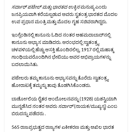
ಸರ್ದಾರ್ ಪಟೇಲ್ ಮತ್ತು ಭಾರತದ ಉಕ್ಕಿನ
ಮನುಷ್ಯ ಎಂದು
ಜನಪ್ರಿಯವಾಗಿ ಕರೆಯಲ್ಪಡುವ ಅವರು ಸ್ವತಂತ್ರ ಭಾರತದ ಮೊದಲ
ಉಪ ಪ್ರಧಾನ ಮಂತ್ರಿ ಮತ್ತು ಮೊದಲ ಗೃಹ ಸಚಿವರಾಗಿದ್ದರು.
ಇಂಗ್ಲೆಂಡಿನಲ್ಲಿ ಕಾನೂನು ಓದಿದ ನಂತರ ಅಹಮದಾಬಾದ್‌ನಲ್ಲಿ
ಕಾನೂನು ಅಭ್ಯಾಸ ಮಾಡಿದರು. ಆರಂಭದಲ್ಲಿ ಸ್ವಾತಂತ್ರ್ಯ
ಚಳವಳಿಯಲ್ಲಿ ಹೆಚ್ಚು ಆಸಕ್ತಿ ಹೊಂದಿರಲಿಲ್ಲ, 1917 ರಲ್ಲಿ ಮಹಾತ್ಮ
ಗಾಂಧಿಯವರೊಂದಿಗಿನ ಭೇಟಿಯು ಅವರ ಅಭಿಪ್ರಾಯಗಳನ್ನು
ಬದಲಾಯಿಸಿತು.
ಪಟೇಲರು ತಮ್ಮ ಕಾನೂನು ಅಭ್ಯಾಸವನ್ನು ತೊರೆದು ಸ್ವಾತಂತ್ರ್ಯ
ಹೋರಾಟಕ್ಕೆ ತಮ್ಮನ್ನು ತಾವು ತೊಡಗಿಸಿಕೊಂಡರು.
ಬಾರ್ಡೋಲಿಯ ರೈತರ ಆಂದೋಲನವನ್ನು (1928) ಯಶಸ್ವಿಯಾಗಿ
ಮುನ್ನಡೆಸಿದ ನಂತರ ಅವರು
ಸರ್ದಾರ್
(ನಾಯಕ/ಮುಖ್ಯಸ್ಥ) ಎಂಬ
ಬಿರುದನ್ನು ಪಡೆದರು .
565 ರಾಜಪ್ರಭುತ್ವದ ರಾಜ್ಯಗಳ ಏಕೀಕರಣ ಮತ್ತು ಅಖಿಲ ಭಾರತ