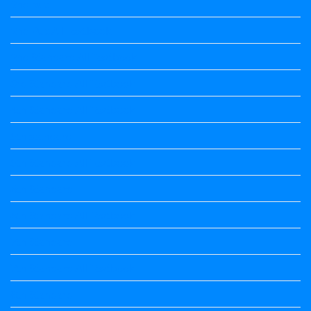
2nd puc
2nd Puc All Textbook
2nd Standard All Textbook
3rd Standard All Textbook
4th Standard All Textbook
5th standard
5th Standard All Textbook
6th Standard
6th Standard All Textbook
7th Standard
7th Standard All Textbook
8th Standard