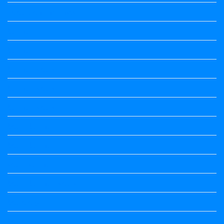
quotation and answer
Science
Science
Science Notes
Science Notes
Science Notes
Social Science
Social Science
social science
Social Science Notes
Sociology
Sociology