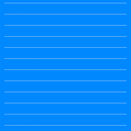
Information
Jobs Updates
Kalika Chetarike
Kalika Chetarike
Kalika Chetarike
Kalika Chetarike
Kalika Chetarike
Kalika Chetarike
Kalika Chetarike
Kalika Chetarike
Kalika Chetarike
Kannada Notes