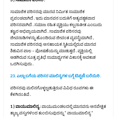
ಸಾಮಾಜಿಕ ಪರಿಸರವು ಮಾನವ ನಿರ್ಮಿತ ಸಾಮಾಜಿಕ
ಪ್ರಪಂಚವಾಗಿದೆ . ಇದು ಮಾನವನ ಬದುಕಿಗೆ ಅತ್ಯವಶ್ಯಕವಾದ
ಪರಿಸರವಾಗಿದೆ . ಸಮಾಜ ರಹಿತ ವ್ಯಕ್ತಿಯು ಕಲ್ಪನಾತೀತ ಎಂಬುದು
ತಜ್ಞರ ಅಭಿಪ್ರಾಯವಾಗಿದೆ . ಸಾಮಾಜಿಕ ಪರಿಸರವು
ಜೀವನಾಡಿಗಳನ್ನು ಹೊಂದಿರುವ ಜೀವಂತ ವ್ಯವಸ್ಥೆಯಾಗಿದೆ ,
ಸಾಮಾಜಿಕ ಪರಿಸರವು ಅಸಹಾಯಕ ಸ್ಥಿತಿಯಲ್ಲಿರುವ ಮಾನವ
ಶಿಶುವಿನ ಪಾಲ – ಪೋಷಣೆಯನ್ನು ಮಾಡುತ್ತದೆ . ವ್ಯಕ್ತಿಯಲ್ಲಿ
ಅಡಗಿರುವ ಸೂತ್ರ ಪ್ರತಿಭೆ ಸಾಮಾರ್ಥ್ಯಗಳ ವಿಕಾಸಕ್ಕೆ ಅವಕಾಶ
ಒದಗಿಸುವುದು .
23. ಎಲ್ಲಾ ಬಗೆಯ ಪರಿಸರ ಮಾಲಿನ್ಯಗಳ ಬಗ್ಗೆ ಟಿಪ್ಪಣಿ ಬರೆಯಿರಿ .
ಪರಿಸರವು ಮಲಿನಗೊಳ್ಳಲ್ಪಡುತ್ತಿರುವ ವಿವಿಧ ರೂಪಗಳು ಈ
ಕೆಳಗಿನಂತಿವೆ .
1 ) ವಾಯುಮಾಲಿನ್ಯ :
ವಾಯುಮಂಡಲದಲ್ಲಿ ಮಾನವನು ಅನಪೇಕ್ಷಿತ
ತ್ಯಾಜ್ಯ ವಸ್ತುಗಳಿಂದ ತುಂಬಿಸುವುದನ್ನು “ ವಾಯುಮಾಲಿನ್ಯ ”