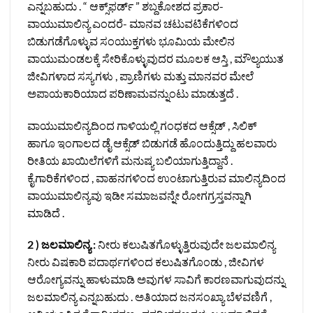
ಎನ್ನಬಹುದು . “ ಆಕ್ಸ್‌ಫರ್ಡ್ ” ಶಬ್ದಕೋಶದ ಪ್ರಕಾರ-
ವಾಯುಮಾಲಿನ್ಯ ಎಂದರೆ- ಮಾನವ ಚಟುವಟಿಕೆಗಳಿಂದ
ಬಿಡುಗಡೆಗೊಳ್ಳುವ ಸಂಯುಕ್ತಗಳು ಭೂಮಿಯ ಮೇಲಿನ
ವಾಯುಮಂಡಲಕ್ಕೆ ಸೇರಿಕೊಳ್ಳುವುದರ ಮೂಲಕ ಆಸ್ತಿ , ಮೌಲ್ಯಯುತ
ಜೀವಿಗಳಾದ ಸಸ್ಯಗಳು , ಪ್ರಾಣಿಗಳು ಮತ್ತು ಮಾನವರ ಮೇಲೆ
ಅಪಾಯಕಾರಿಯಾದ ಪರಿಣಾಮವನ್ನುಂಟು ಮಾಡುತ್ತದೆ .
ವಾಯುಮಾಲಿನ್ಯದಿಂದ ಗಾಳಿಯಲ್ಲಿ ಗಂಧಕದ ಆಕ್ಸೆಡ್ , ಸಿಲಿಕ್
ಹಾಗೂ ಇಂಗಾಲದ ಡೈ ಆಕ್ಸೆಡ್ ಬಿಡುಗಡೆ ಹೊಂದುತ್ತಿದ್ದು ಹಲವಾರು
ರೀತಿಯ ಖಾಯಿಲೆಗಳಿಗೆ ಮನುಷ್ಯ ಬಲಿಯಾಗುತ್ತಿದ್ದಾನೆ .
ಕೈಗಾರಿಕೆಗಳಿಂದ , ವಾಹನಗಳಿಂದ ಉಂಟಾಗುತ್ತಿರುವ ಮಾಲಿನ್ಯದಿಂದ
ವಾಯುಮಾಲಿನ್ಯವು ಇಡೀ ಸಮಾಜವನ್ನೇ ರೋಗಗ್ರಸ್ತವನ್ನಾಗಿ
ಮಾಡಿದೆ .
2 ) ಜಲಮಾಲಿನ್ಯ :
ನೀರು ಕಲುಷಿತಗೊಳ್ಳುತ್ತಿರುವುದೇ ಜಲಮಾಲಿನ್ಯ
ನೀರು ವಿಷಕಾರಿ ಪದಾರ್ಥಗಳಿಂದ ಕಲುಷಿತಗೊಂಡು , ಜೀವಿಗಳ
ಆರೋಗ್ಯವನ್ನು ಹಾಳುಮಾಡಿ ಅವುಗಳ ಸಾವಿಗೆ ಕಾರಣವಾಗುವುದನ್ನು
ಜಲಮಾಲಿನ್ಯ ಎನ್ನಬಹುದು . ಅತಿಯಾದ ಜನಸಂಖ್ಯಾ ಬೆಳವಣಿಗೆ ,