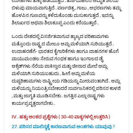
ಲೋಹಗಳು ತುಕ್ಕು ಹಿಡಿಯುತ್ತದೆ . ತಾಜ್‌ಮಹಲಿನ ಅಮೃತ ಶಿಲೆಯ
ಬಿಳುಪು ಮಾಯವಾಗುತ್ತಿದೆ . ವರ್ಣಚಿತ್ರ , ಗಾಜು , ಆಭರಣಗಳು ತಮ್ಮ
ಹೊಳಪಿನ ಗುಣವನ್ನು ಕಳೆದುಕೊಂಡು ಮಸುಕಾಗುತ್ತದೆ . ಇದನ್ನು
ಶಿಲಾರ್ಖದ ಅಥವಾ ಶಿಲಾಕೂಪ್ಪ ಎಂದು ಕರೆಯುತ್ತಾರೆ .
ಒಂದು ದೇಶದಲ್ಲಿ ವಿಸರ್ಜಿತವಾಗುವ ತ್ಯಾಜ್ಯದ ಪರಿಣಾಮಗಳು
ಮತ್ತೊಂದು ರಾಷ್ಟ್ರದ ಮೇಲೂ ಆಮ್ಲ ಮಳೆಯಾಗಿ ಸುರಿಯುತ್ತದೆ .
ಉದಾಹರಣೆಗೆ- ಭಾರತದ ಕೈಗಾರಿಕೆಗಳು ಹಾಗೂ ವಾಹನಗಳ ಹೊಗೆ
ವಾಯುಮಂಡಲ ಸೇರುವ ಗಂಧಕ ಹಾಗೂ ಇಂಗಾಲದ ಡೈ
ಆಕ್ಸೆಡ್‌ಗಳು ನೆರೆಯ ಪಾಕಿಸ್ತಾನ ಮತ್ತು ಚೀನಾದ ಮೇಲೆ ಆಮ್ಲ
ಮಳೆಯಾಗಿ ಸುರಿಯಬಹುದು . ಹೀಗೆ ಆಮ್ಲ ಮಳೆಯ
ದುಷ್ಪರಿಣಾಮಗಳು ರಾಷ್ಟ್ರೀಯ ಗಡಿಯನ್ನು ಮೀರುವಂತಾಗಿದೆ . ಆಮ್ಲ
ಮಳೆಯನ್ನು ನಿಯಂತ್ರಿಸಬೇಕಾದರೆ ಸಾರ್ವಜನಿಕರಲ್ಲಿ ಪರಿಸರ ಕಾಳಜಿ
, ಮತ್ತು ಜಾಗೃತಿ ಮೂಡಿಸಬೇಕು . ಜಗತ್ತಿನ ಎಲ್ಲಾ ರಾಷ್ಟ್ರಗಳು
ಕಾರ್ಯಪ್ರವೃತ್ತರಾಗಬೇಕು .
IV . ಹತ್ತು ಅಂಕದ ಪ್ರಶ್ನೆಗಳು ( 30-40 ವಾಕ್ಯಗಳಲ್ಲಿ ಉತ್ತರಿಸಿ )
27. ಪರಿಸರ ಮಾಲಿನ್ಯಕ್ಕೆ ಕಾರಣವಾಗುವ ಅಂಶಗಳು ಯಾವುವು ?