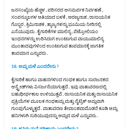
ಜನಸಂಖ್ಯೆಯ ಹೆಚ್ಚಳ , ಪರಿಸರದ ಅಸಮರ್ಪಕ ನಿರ್ವಹಣೆ ,
ಸಂಪನ್ಮೂಲಗಳ ಅತಿಯಾದ ಬಳಕೆ , ಅರಣ್ಯನಾಶ , ರಾಸಾಯನಿಕ
ಗೊಬ್ಬರ , ಕ್ರಿಮಿನಾಶಕ , ತ್ಯಾಜ್ಯಗಳನ್ನು ಭೂಮಿಯ ನೀರಿನಲ್ಲಿ
ಎಸೆಯುವುದು . ಕೈಗಾರಿಕೆಗಳ ಮಾಲಿನ್ಯ , ಪೆಟ್ರೋಲಿಯಂ
ಇಂಧನಗಳನ್ನು ಉರಿಸಿದಾಗ ಉಂಟಾಗುವ ವಾಯುಮಾಲಿನ್ಯ
ಮುಂತಾದವುಗಳಿಂದ ಉಂಟಾಗುವ ತಾಪಮಾನಕ್ಕೆ ಜಾಗತಿಕ
ತಾಪಮಾನ ಎನ್ನುವರು .
18. ಆಮ್ಲ ಮಳೆ ಎಂದರೇನು ?
ಕೈಗಾರಿಕೆ ಹಾಗೂ ವಾಹನಗಳಿಂದ ಗಂಧಕ ಹಾಗೂ ಸಾರಜನಕದ
ಆಸ್ಟ್ರೇಡ್‌ಗಳು ವಿಸರ್ಜನೆಯಾಗುತ್ತದೆ . ಇವು ವಾತಾವರಣದಲ್ಲಿ
ಬಹುಧೀರ್ಘಕಾಲ ಉಳಿಯುತ್ತವೆ . ರಾಸಾಯನಿಕ ಮತ್ತು ರಾಸಾಯನಿಕ
ಪ್ರಕ್ರಿಯೆಗಳ ಮೂಲಕ ಗಂಧಕಾಮ್ಲ ಮತ್ತು ನೈಟ್ರಿಕ್ ಆಮ್ಲವಾಗಿ
ಗುಂಪುಗೊಳ್ಳುತ್ತದೆ . ವಾತಾವರಣ ತೇವಾಂಶವಾದೊಡನೆ ಕೂಡಿ ಆಮ್ಲ
ಹನಿಗಳಾಗಿ ಸುರಿಯುವುದನ್ನು ಆಮ್ಲದ ಮಳೆ ಎನ್ನುವರು .
19. ಹಸಿರು ಮನೆ ಪರಿಣಾಮ ಎಂದರೇನು ?