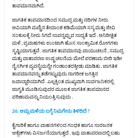
ತಾಪಮಾನವಾಗಿದೆ.
ಜಾಗತಿಕ ತಾಪಮಾನದಿಂದ ಸಮುದ್ರ ಮತ್ತು ನದಿಗಳ ನೀರು
ಆವಿಯಾಗಿ ಮಣ್ಣಿನ ತೇವಾಂಶ ಕಡಿಮೆಯಾಗಿ ಸಸ್ಯ ಮತ್ತು ಜೀವಿ
ಸಂಕುಲಕ್ಕೆ ನೀರು ಸಿಗದೆ ಸಾವನ್ನಪ್ಪುವ ಸಾಧ್ಯತೆ ಇದೆ . ಅನಿರೀಕ್ಷಿತ
ಮಳೆ , ಪ್ರವಾಹಗಳು ಉಂಟಾಗಿ ಹೊಸ ಸಾಂಕ್ರಾಮಿಕ ರೋಗಗಳು
ಸೃಷ್ಟಿಯಾಗುತ್ತವೆ . ಜಾಗತಿಕ ತಾಪಮಾನವು ವಾಯುಚಲನೆ , ಸಮುದ್ರ
ಮತ್ತು ವಾತಾವರಣ ಉಷ್ಣ ಚಲನೆಯ ಮೇಲೆ ಪರಣಾಮ ಬೀರಿ ಇಡೀ
ನೈಸರ್ಗಿಕ ವ್ಯವಸ್ಥೆಯನ್ನೇ ಗಂಡಾಂತರಕ್ಕೀಡು ಮಾಡಿತು . ಜಾಗತಿಕ
ತಾಪಮಾನವನ್ನು ತಡೆಗಟ್ಟುವುದು ನಾಗರೀಕ ಜಗತ್ತಿನ
ಜವಾಬ್ದಾರಿಯಾಗಿದೆ . ಎಲ್ಲಕ್ಕಿಂತ ಮುಖ್ಯವಾಗಿ ಸಾರ್ವಜನಿಕರಲ್ಲಿ
ಜಾಗೃತಿ ಮೂಡಿಸುವುದರ ಮೂಲಕ ಜಾಗತಿಕ ತಾಪಮಾನದ
ಪರಿಣಾಮವನ್ನು ನಿಯಂತ್ರಿಸುವುದು .
26. ಆಮ್ಲ ಮಳೆಯ ಬಗ್ಗೆ ನಿಮಗೇನು ತಿಳಿದಿದೆ ?
ಕೈಗಾರಿಕೆ ಹಾಗೂ ವಾಹನಗಳಿಂದ ಗಂಧಕ ಹಾಗೂ ಸಾರಜನಕ
ಆಕ್ಸೆಡ್‌ಗಳು ವಿಸರ್ಜನೆಯಾಗುತ್ತದೆ . ಇವು ವಾತಾವರಣದಲ್ಲಿ ಬಹು