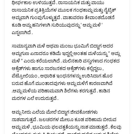
ಧೀರ್ಘಕಾಲ ಉಳಿಯುತ್ತವೆ . ರಾಸಾಯನಿಕ ಮತ್ತು ವಾಯು
ರಾಸಾಯನಿಕ ಪ್ರತಿಕ್ರಿಯೆಗಳ ಮೂಲಕ ಗಂಧಕಾಮ್ಲ ಮತ್ತು ನೈಟ್ರಿಕ್
ಆಮ್ಲವಾಗಿ ಗುಂಪುಗೊಳ್ಳುತ್ತವೆ . ವಾತಾವರಣ ತೇವಾಂಶದೊಡನೆ
ಕೂಡಿ ಆಮ್ಲ ಹನಿಗಳಾಗಿ ಸುರಿಯುವುದನ್ನು ‘ ಆಮ್ಲ ಮಳೆ ‘
ಎನ್ನಲಾಗಿದೆ .
ಸಾಮಾನ್ಯವಾಗಿ ಮಳೆ ಅಥವಾ ಮಂಜು ಭೂಮಿಗೆ ಬಿದ್ದಾಗ ಅದರ
ಆಮ್ಲಗುಣ ಏನಾದರೂ ಕಡಿಮೆ ಇದ್ದಲ್ಲಿ ಅಂತಹ ಮಳೆಯನ್ನು “ ಆಮ್ಲ
ಮಳೆ ” ಎಂದು ಕರೆಯಲಾಗಿದೆ . ಮಲಿನಕಾರಿ ವಸ್ತುಗಳಾದ ಗಂಧಕದ
ಆಕ್ಸೆಡ್‌ಗಳು ಹಾಗೂ ಸಾರಜನಕದ ಆಕ್ಸೆಡ್‌ಗಳು ಕಲ್ಲಿದ್ದಲು ,
ಪೆಟ್ರೋಲಿಯಂ , ಆಧಾರಿತ ಇಂಧನಗಳನ್ನು ಉರಿಸಿದಾಗ ಹೊರ
ಬರುವ ಹೊಗೆ ಮುಂತಾದವುಗಳು ಆಮ್ಲ ಮಳೆಗೆ ಕಾರಣವಾಗಿವೆ
.ಆಮ್ಲ ಮಳೆಯ ಪರಿಣಾಮವಾಗಿ ಶಿಲೆಗಳು ಕರಗುತ್ತವೆ . ಕಾಡಿನ
ಮರಗಳ ಎಲೆ ಉದುರುತ್ತವೆ .
ಆಮ್ಲ ನೀರು ಎಲೆಯ ಮೇಲೆ ಬಿದ್ದಾಗ ಜೀವಕೋಶಗಳು
ನಾಶವಾಗುತ್ತವೆ . ಜಲಚರಗಳ ಮೇಲೂ ಕೂಡ ಪರಿಣಾಮ ಬೀರುವ
ಆಮ್ಲ ಮಳೆ , ಭೂಮಿಯ ಫಲವತ್ತತೆಯನ್ನು ನಾಶ ಮಾಡುತ್ತದೆ . ಕೆಲವು