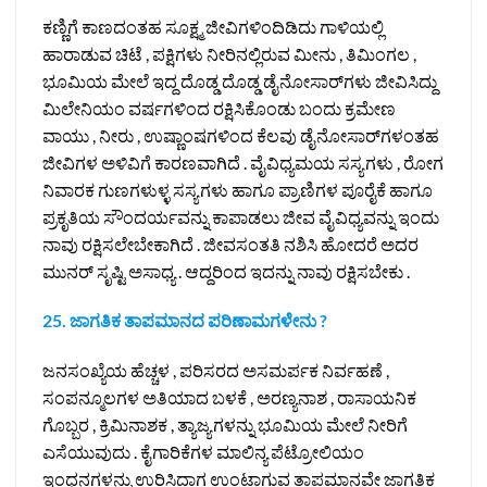
ಕಣ್ಣಿಗೆ ಕಾಣದಂತಹ ಸೂಕ್ಷ್ಮ ಜೀವಿಗಳಿಂದಿಡಿದು ಗಾಳಿಯಲ್ಲಿ
ಹಾರಾಡುವ ಚಿಟೆ , ಪಕ್ಷಿಗಳು ನೀರಿನಲ್ಲಿರುವ ಮೀನು , ತಿಮಿಂಗಲ ,
ಭೂಮಿಯ ಮೇಲೆ ಇದ್ದ ದೊಡ್ಡ ದೊಡ್ಡ ಡೈನೋಸಾರ್‌ಗಳು ಜೀವಿಸಿದ್ದು
ಮಿಲೇನಿಯಂ ವರ್ಷಗಳಿಂದ ರಕ್ಷಿಸಿಕೊಂಡು ಬಂದು ಕ್ರಮೇಣ
ವಾಯು , ನೀರು , ಉಷ್ಣಾಂಷಗಳಿಂದ ಕೆಲವು ಡೈನೋಸಾರ್‌ಗಳಂತಹ
ಜೀವಿಗಳ ಅಳಿವಿಗೆ ಕಾರಣವಾಗಿದೆ . ವೈವಿಧ್ಯಮಯ ಸಸ್ಯಗಳು , ರೋಗ
ನಿವಾರಕ ಗುಣಗಳುಳ್ಳ ಸಸ್ಯಗಳು ಹಾಗೂ ಪ್ರಾಣಿಗಳ ಪೂರೈಕೆ ಹಾಗೂ
ಪ್ರಕೃತಿಯ ಸೌಂದರ್ಯವನ್ನು ಕಾಪಾಡಲು ಜೀವ ವೈವಿಧ್ಯವನ್ನು ಇಂದು
ನಾವು ರಕ್ಷಿಸಲೇಬೇಕಾಗಿದೆ . ಜೀವಸಂತತಿ ನಶಿಸಿ ಹೋದರೆ ಅದರ
ಮುನರ್‌ ಸೃಷ್ಟಿ ಅಸಾಧ್ಯ . ಆದ್ದರಿಂದ ಇದನ್ನು ನಾವು ರಕ್ಷಿಸಬೇಕು .
25. ಜಾಗತಿಕ ತಾಪಮಾನದ ಪರಿಣಾಮಗಳೇನು ?
ಜನಸಂಖ್ಯೆಯ ಹೆಚ್ಚಳ , ಪರಿಸರದ ಅಸಮರ್ಪಕ ನಿರ್ವಹಣೆ ,
ಸಂಪನ್ಮೂಲಗಳ ಅತಿಯಾದ ಬಳಕೆ , ಅರಣ್ಯನಾಶ , ರಾಸಾಯನಿಕ
ಗೊಬ್ಬರ , ಕ್ರಿಮಿನಾಶಕ , ತ್ಯಾಜ್ಯಗಳನ್ನು ಭೂಮಿಯ ಮೇಲೆ ನೀರಿಗೆ
ಎಸೆಯುವುದು . ಕೈಗಾರಿಕೆಗಳ ಮಾಲಿನ್ಯ ಪೆಟ್ರೋಲಿಯಂ
ಇಂಧನಗಳನ್ನು ಉರಿಸಿದಾಗ ಉಂಟಾಗುವ ತಾಪಮಾನವೇ ಜಾಗತಿಕ