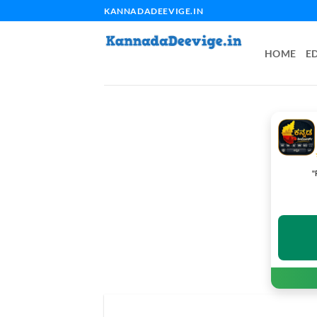
Skip
KANNADADEEVIGE.IN
to
content
HOME
E
"