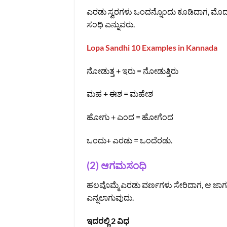
ಎರಡು ಸ್ವರಗಳು ಒಂದನ್ನೊಂದು ಕೂಡಿದಾಗ, ಮೊ
ಸಂಧಿ ಎನ್ನುವರು.
Lopa Sandhi 10 Examples in Kannada
ನೋಡುತ್ತ + ಇರು = ನೋಡುತ್ತಿರು
ಮಹ + ಈಶ = ಮಹೇಶ
ಹೋಗು + ಎಂದ = ಹೋಗೆಂದ
ಒಂದು+ ಎರಡು = ಒಂದೆರಡು.
(2) ಆಗಮಸಂಧಿ
ಹಲವೊಮ್ಮೆ ಎರಡು ವರ್ಣಗಳು ಸೇರಿದಾಗ, ಆ ಜಾಗದಲ
ಎನ್ನಲಾಗುವುದು.
ಇದರಲ್ಲಿ 2 ವಿಧ