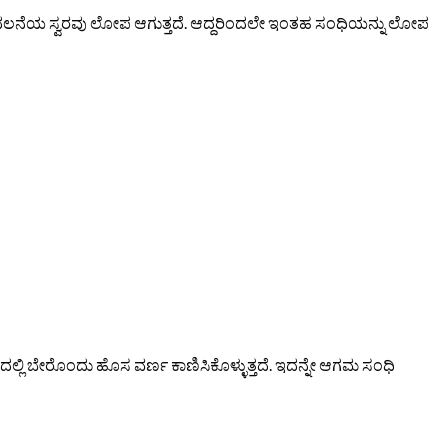
ದಲನೆಯ ಸ್ವರವು ಲೋಪ ಆಗುತ್ತದೆ. ಆದ್ದರಿಂದಲೇ ಇಂತಹ ಸಂಧಿಯನ್ನು ಲೋಪ
್ಲಿ ಬೇರೊಂದು ಹೊಸ ವರ್ಣ ಕಾಣಿಸಿಕೊಳ್ಳುತ್ತದೆ. ಇದನ್ನೇ ಆಗಮ ಸಂಧಿ