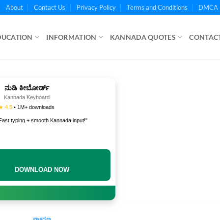
About
Contact Us
Privacy Policy
Terms and Conditions
DMCA 
DUCATION
INFORMATION
KANNADA QUOTES
CONTACT
ನುಡಿ ಕೀಬೋರ್ಡ್
Kannada Keyboard
★ 4.5
• 1M+ downloads
Fast typing + smooth Kannada input!"
DOWNLOAD NOW
ವ್ಯಾಕರಣ