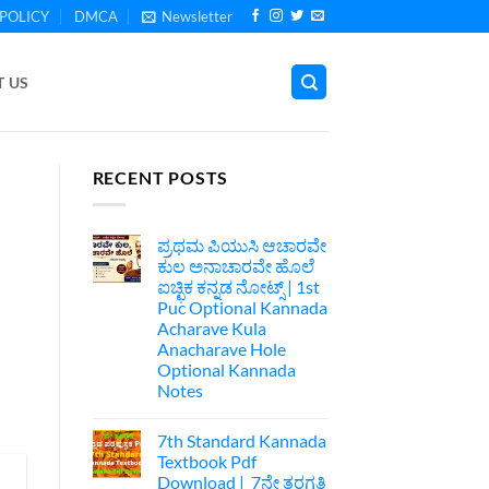
POLICY
DMCA
Newsletter
 US
RECENT POSTS
ಪ್ರಥಮ ಪಿಯುಸಿ ಆಚಾರವೇ
ಕುಲ ಅನಾಚಾರವೇ ಹೊಲೆ
ಐಚ್ಛಿಕ ಕನ್ನಡ ನೋಟ್ಸ್ | 1st
Puc Optional Kannada
Acharave Kula
Anacharave Hole
Optional Kannada
Notes
No
Comments
7th Standard Kannada
on
ಪ್ರಥಮ
Textbook Pdf
ಪಿಯುಸಿ
Download | 7ನೇ ತರಗತಿ
ಆಚಾರವೇ