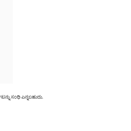
ಟನ್ನು ಸಂಧಿ ಎನ್ನಬಹುದು.