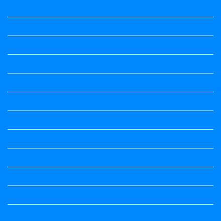
10th standard
1st Puc
1st Puc All Textbook
1st Standard All Textbook
2nd puc
2nd Puc All Textbook
2nd Standard All Textbook
3rd Standard All Textbook
4th Standard All Textbook
5th standard
5th Standard All Textbook
6th Standard