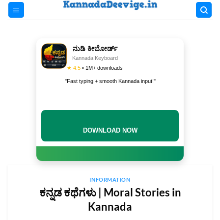
Skip
to
content
ನುಡಿ ಕೀಬೋರ್ಡ್
Kannada Keyboard
★ 4.5
• 1M+ downloads
"Fast typing + smooth Kannada input!"
INSTALL NOW
INFORMATION
ಕನ್ನಡ ಕಥೆಗಳು | Moral Stories in
Kannada