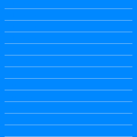
Kalika Chetarike
Kalika Chetarike
Kalika Chetarike
Kalika Chetarike
Kannada Notes
Kannada Notes
Kannada Notes
Kannada Notes
Kannada Notes
Kannada Notes
Kannada Notes
Kannada Notes