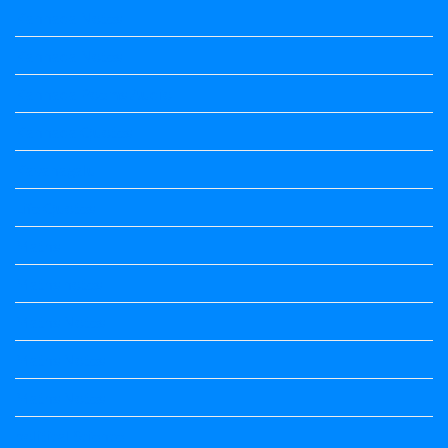
Kannada Notes
Kannada Notes
Kannada Poems Audio
Kannada Quotes
Kavanagalu
Life Quotes
Maths
Maths notes
Maths Notes
Maths Notes
Maths Notes
political Science