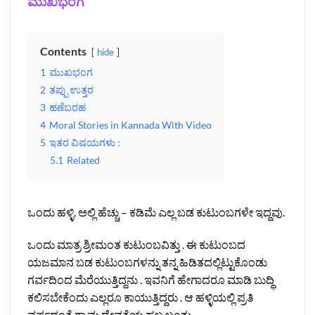
ಮುಖಭಂಗ
Contents
hide
1
ಮುಖಭಂಗ
2
ತಪ್ಪು ಉತ್ತರ
3
ಹಣೆಬರಹ
4
Moral Stories in Kannada With Video
5
ಇತರ ವಿಷಯಗಳು :
5.1
Related
ಒಂದು ಹಳ್ಳಿ. ಅಲ್ಲಿ ಹೆಚ್ಚು – ಕಡಿಮೆ ಎಲ್ಲ ಬಡ ಕುಟುಂಬಗಳೇ ಇದ್ದವು.
ಒಂದು ಮಾತ್ರ ಶ್ರೀಮಂತ ಕುಟುಂಬವಿತ್ತು . ಈ ಕುಟುಂಬದ
ಯಜಮಾನ ಬಡ ಕುಟುಂಬಗಳನ್ನು ತನ್ನ ಹಿಡಿತದಲ್ಲಿಟ್ಟುಕೊಂಡು
ಗರ್ವದಿಂದ ಮೆರೆಯುತ್ತಿದ್ದನು . ಇವನಿಗೆ ಹೇಗಾದರೂ ಮಾಡಿ ಬುದ್ಧಿ
ಕಲಿಸಬೇಕೆಂದು ಎಲ್ಲರೂ ಕಾಯುತ್ತಿದ್ದರು . ಆ ಹಳ್ಳಿಯಲ್ಲಿ ಪ್ರತಿ
ವರ್ಷದಂತೆ ಗ್ರಾಮ ದೇವತೆಯ ಹಬ್ಬ ಬಂತು .