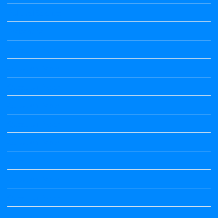
Political Science
Prabandha
Question Paper
Question Paper
Question Paper
Question Paper
Question Paper
Question Paper
Question Paper
Question Paper
Question Paper
Question Paper