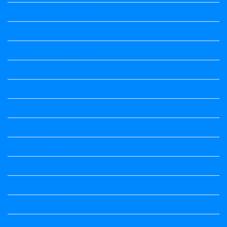
6th Standard All Textbook
7th Standard
7th Standard All Textbook
8th Standard
8th Standard All Textbook
9th Standard All Textbook
Accountancy
Accountancy
Calendar
Economics
Economics Notes
English