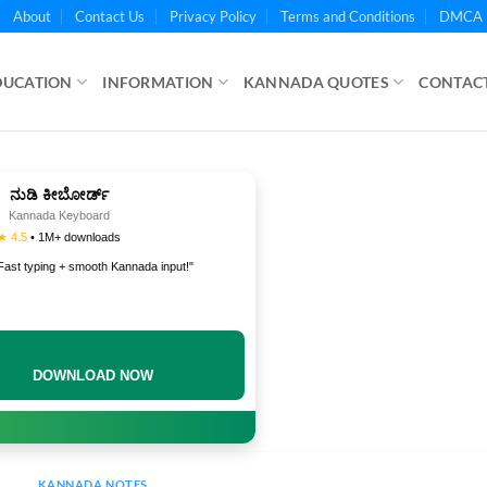
About
Contact Us
Privacy Policy
Terms and Conditions
DMCA 
DUCATION
INFORMATION
KANNADA QUOTES
CONTACT
ನುಡಿ ಕೀಬೋರ್ಡ್
Kannada Keyboard
★ 4.5
• 1M+ downloads
Fast typing + smooth Kannada input!"
DOWNLOAD NOW
KANNADA NOTES