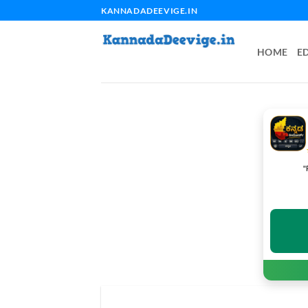
Skip
KANNADADEEVIGE.IN
to
content
HOME
E
"