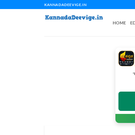
Skip
KANNADADEEVIGE.IN
to
content
HOME
E
"