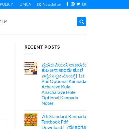
POLICY
DMCA
Newsletter
 US
RECENT POSTS
ಪ್ರಥಮ ಪಿಯುಸಿ ಆಚಾರವೇ
ಕುಲ ಅನಾಚಾರವೇ ಹೊಲೆ
ಐಚ್ಛಿಕ ಕನ್ನಡ ನೋಟ್ಸ್ | 1st
Puc Optional Kannada
Acharave Kula
Anacharave Hole
Optional Kannada
Notes
No
Comments
7th Standard Kannada
on
ಪ್ರಥಮ
Textbook Pdf
ಪಿಯುಸಿ
Download | 7ನೇ ತರಗತಿ
ಆಚಾರವೇ