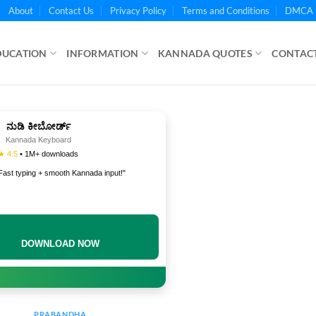
About
Contact Us
Privacy Policy
Terms and Conditions
DMCA 
DUCATION
INFORMATION
KANNADA QUOTES
CONTACT
ನುಡಿ ಕೀಬೋರ್ಡ್
Kannada Keyboard
★ 4.5
• 1M+ downloads
Fast typing + smooth Kannada input!"
DOWNLOAD NOW
PRABANDHA