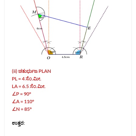
(ii) ಚತುರ್ಭುಜ
PLAN
PL = 4 ಸೆಂ.ಮೀ.
LA = 6.5
ಸೆಂ.ಮೀ.
∠P = 90°
∠A = 110°
∠N = 85°
ಉತ್ತರ: