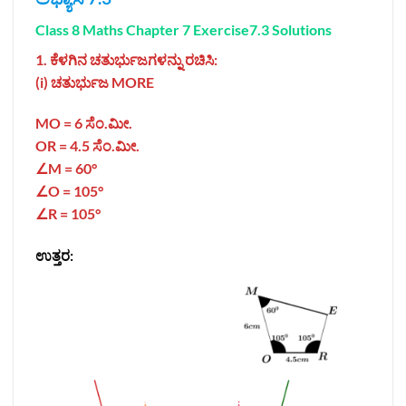
Class 8 Maths Chapter 7 Exercise7.3 Solutions
1. ಕೆಳಗಿನ ಚತುರ್ಭುಜಗಳನ್ನು ರಚಿಸಿ:
(i) ಚತುರ್ಭುಜ MORE
MO = 6
ಸೆಂ.ಮೀ.
OR = 4.5 ಸೆಂ.ಮೀ.
∠M = 60°
∠O = 105°
∠R = 105°
ಉತ್ತರ: