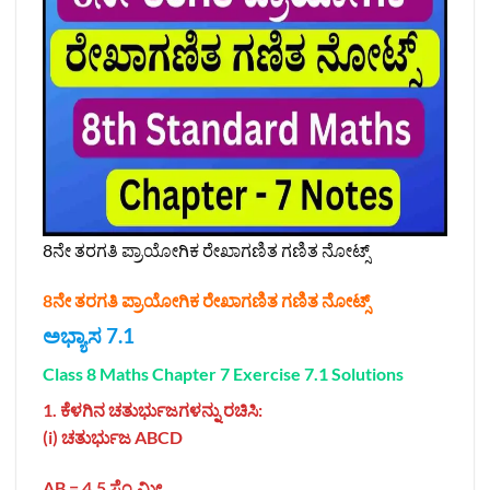
8ನೇ ತರಗತಿ ಪ್ರಾಯೋಗಿಕ ರೇಖಾಗಣಿತ ಗಣಿತ ನೋಟ್ಸ್‌
8ನೇ ತರಗತಿ ಪ್ರಾಯೋಗಿಕ ರೇಖಾಗಣಿತ ಗಣಿತ ನೋಟ್ಸ್‌
ಅಭ್ಯಾಸ 7.1
Class 8 Maths Chapter 7 Exercise 7.1 Solutions
1. ಕೆಳಗಿನ ಚತುರ್ಭುಜಗಳನ್ನು ರಚಿಸಿ:
(i) ಚತುರ್ಭುಜ ABCD
AB = 4.5 ಸೆಂ.ಮೀ.