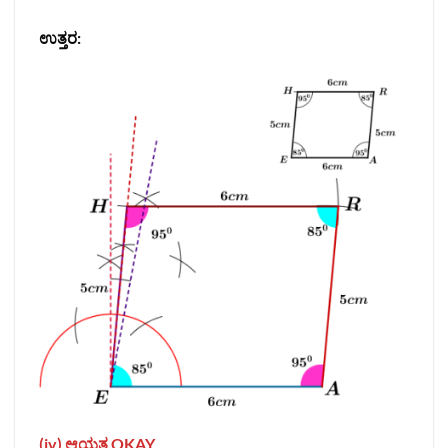
ಉತ್ತರ:
(iv) ಆಯತ OKAY