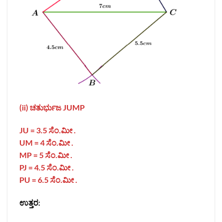
(ii) ಚತುರ್ಭುಜ JUMP
JU = 3.5 ಸೆಂ.ಮೀ .
UM = 4 ಸೆಂ.ಮೀ .
MP = 5 ಸೆಂ.ಮೀ .
PJ = 4.5 ಸೆಂ.ಮೀ .
PU = 6.5 ಸೆಂ.ಮೀ .
ಉತ್ತರ: