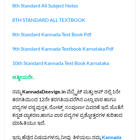
8th Standard All Subject Notes
8TH STANDARD ALL TEXTBOOK
8th Standard Kannada Text Book Pdf
9th Standard Kannada Textbook Karnataka Pdf
10th Standard Kannada Text Book Karnataka
ಆತ್ಮೀಯರೇ..
ನಮ್ಮ
KannadaDeevige.in
ವೆಬ್ಸೈಟ್ ಮತ್ತು ಆಪ್ ನಲ್ಲಿ 1ನೇ
ತರಗತಿಯಿಂದ 12ನೇ ತರಗತಿಯವರೆಗಿನ ಎಲ್ಲಾ ಪಾಠ ಹಾಗೂ
ಪದ್ಯಗಳ ಪಠ್ಯ ಪುಸ್ತಕ, ನೋಟ್ಸ್ ಸಂಪೂರ್ಣ ವಿವರಣೆ ಇದೆ. ಜೊತೆಗೆ
ಕನ್ನಡ ವ್ಯಾಕರಣ,ಹಾಗೂ ಪಾಠ ಪದ್ಯಗಳ ಪ್ರಶ್ನೋತ್ತರಗಳ ಕುರಿತಾದ
ಮಾಹಿತಿಯೂ ಇದೆ.
ಇನ್ನು ಹೆಚ್ಚಿನ ವಿಷಯಗಳನ್ನು ನೀವು ತಿಳಿಯಲು ನಮ್ಮ
Kannada