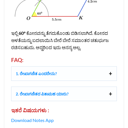
ಇಲ್ಲಿ
60°
ಕೋನವನ್ನು ತೆಗದುಕೊಂಡು ಬಿಡಿಸಲಾಗಿದೆ. ಕೋನದ
ಅಳತೆಯನ್ನು ಬದಲಾಯಿಸಿ ಬೇರೆ ಬೇರೆ ಸಮಾಂತರ ಚತುರ್ಭುಜ
ರಚಿಸಬಹುದು. ಆದ್ದರಿಂದ ಇದು ಅನನ್ಯ ಅಲ್ಲ.
FAQ:
1. ರೇಖಾಗಣಿತ ಎಂದರೇನು?
2. ರೇಖಾಗಣಿತದ ಪಿತಾಮಹ ಯಾರು?
ಇತರೆ ವಿಷಯಗಳು :
Download Notes App