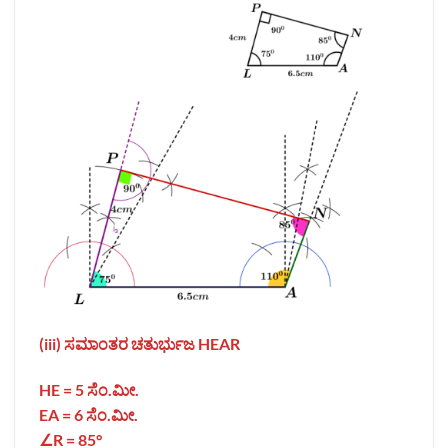
(iii)
ಸಮಾಂತರ
ಚತುರ್ಭುಜ
HEAR
HE = 5
ಸೆಂ.ಮೀ.
EA = 6 ಸೆಂ.ಮೀ.
∠R = 85°