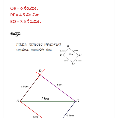
OR = 6
ಸೆಂ.ಮೀ .
RE = 4.5
ಸೆಂ.ಮೀ .
EO = 7.5
ಸೆಂ.ಮೀ .
ಉತ್ತರ: