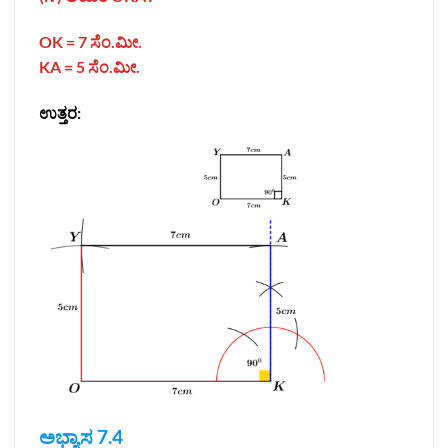
OK = 7
ಸೆಂ.ಮೀ.
KA = 5
ಸೆಂ.ಮೀ.
ಉತ್ತರ:
ಅಭ್ಯಾಸ 7.4