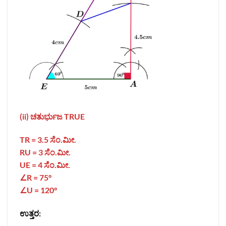
(ii) ಚತುರ್ಭುಜ
TRUE
TR = 3.5 ಸೆಂ.ಮೀ.
RU = 3 ಸೆಂ.ಮೀ.
UE = 4 ಸೆಂ.ಮೀ.
∠R = 75°
∠U = 120°
ಉತ್ತರ: