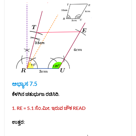
ಅಭ್ಯಾಸ 7.5
ಕೆಳಗಿನ ಚತುರ್ಭುಜ ರಚಿಸಿರಿ.
1. RE = 5.1 ಸೆಂ.ಮೀ. ಇರುವ ಚೌಕ READ
ಉತ್ತರ: