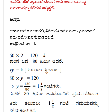
ಜವದೊಂದಿಗೆ ಪ್ರಯಾಣೀಸಿದಾಗ ಅದು ತಲುಪಲು ಎಷ್ಟು
ಸಮಯವನ್ನು ತೆಗೆದುಕೊಳ್ಳುತ್ತದೆ?
ಉತ್ತರ:
ಜಾರಿನ ಜವ = x ಆಗಿರಲಿ, ತೆಗೆದುಕೊಂಡ ಸಮಯ y ಎಂದಿರಲಿ.
ಇದು ವಿಲೋಮಾನುಪಾತದಲ್ಲಿದೆ.
ಆದ್ದರಿಂದ , xy = k