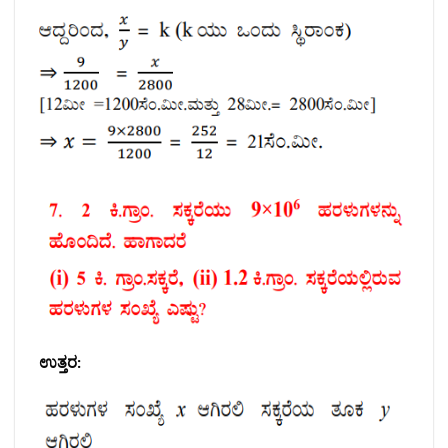
ಉತ್ತರ: