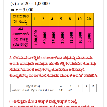
3. ರೆಹಮಾನನು ಕಡ್ಡಿ (Spokes)ಗಳಿಂದ ಚಕ್ರವನ್ನು ಮಾಡುವನು.
ಅವನು ಯಾವುದೇ ಅನುಕ್ರಮ ಜೋಡಿ ಕಡ್ಡಿಗಳ ನಡುವಿನ ಕೋನವು
ಸಮವಾಗಿರುವಂತೆ ಅವುಗಳನ್ನು ಜೋಡಿಸಲು ಆಶಿಸುತ್ತಾನೆ.
ಕೋಷ್ಟಕವನ್ನು ಪೂರ್ಣಗೊಳಿಸುವುದರ ಮೂಲಕ ಅವನಿಗೆ ಸಹಕರಿಸಿ.
(i) ಅನುಕ್ರಮ ಜೋಡಿ ಕಡ್ಡಿಗಳ ಮತ್ತು ಕಡ್ಡಿಗಳ ಸಂಖ್ಯೆ