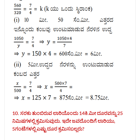
10. ಸರಕು ತುಂಬಿರುವ ಲಾರಿಯೊಂದು 14ಕಿ.ಮೀ ದೂರವನ್ನು 25
ನಿಮಿಷಗಳಲ್ಲಿ ಕ್ರಮಿಸುವುದು. ಇದೇ ಜವದೊಂದಿಗೆ ಲಾರಿಯು,
5ಗಂಟೆಗಳಲ್ಲಿ ಎಷ್ಟು ದೂರ ಕ್ರಮಿಸಬಲ್ಲರು?