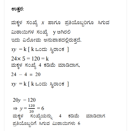
ಉತ್ತರ: