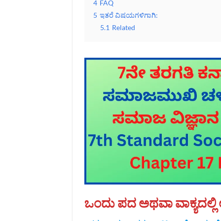
4
FAQ
5
ಇತರೆ ವಿಷಯಗಳಿಗಾಗಿ:
5.1
Related
ಒಂದು ಪದ ಅಥವಾ ವಾಕ್ಯದಲ್ಲಿ ಉತ