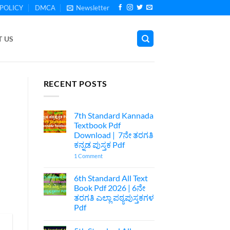
POLICY
DMCA
Newsletter
 US
RECENT POSTS
7th Standard Kannada
Textbook Pdf
Download | 7ನೇ ತರಗತಿ
ಕನ್ನಡ ಪುಸ್ತಕ Pdf
on
1 Comment
7th
Standard
Kannada
6th Standard All Text
Textbook
Book Pdf 2026 | 6ನೇ
Pdf
Download
ತರಗತಿ ಎಲ್ಲಾ ಪಠ್ಯಪುಸ್ತಕಗಳ
|
Pdf
7ನೇ
ತರಗತಿ
No
ಕನ್ನಡ
Comments
ಪುಸ್ತಕ