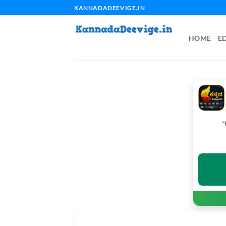
Skip
KANNADADEEVIGE.IN
to
content
HOME
E
"