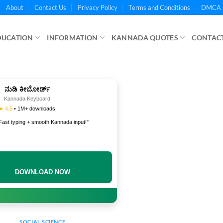
About
Contact Us
Privacy Policy
Terms and Conditions
DMCA 
DUCATION
INFORMATION
KANNADA QUOTES
CONTACT
ನುಡಿ ಕೀಬೋರ್ಡ್
Kannada Keyboard
★ 4.5
• 1M+ downloads
Fast typing + smooth Kannada input!"
DOWNLOAD NOW
SOCIAL SCIENCE