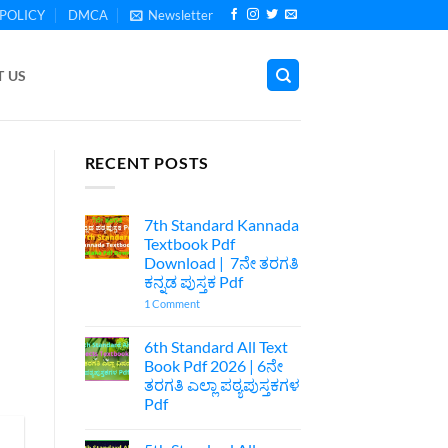
POLICY
DMCA
Newsletter
 US
RECENT POSTS
7th Standard Kannada
Textbook Pdf
Download | 7ನೇ ತರಗತಿ
ಕನ್ನಡ ಪುಸ್ತಕ Pdf
on
1 Comment
7th
Standard
Kannada
6th Standard All Text
Textbook
Book Pdf 2026 | 6ನೇ
Pdf
Download
ತರಗತಿ ಎಲ್ಲಾ ಪಠ್ಯಪುಸ್ತಕಗಳ
|
Pdf
7ನೇ
ತರಗತಿ
No
ಕನ್ನಡ
Comments
ಪುಸ್ತಕ