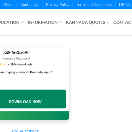
About
Contact Us
Privacy Policy
Terms and Conditions
DMCA 
DUCATION
INFORMATION
KANNADA QUOTES
CONTACT
ನುಡಿ ಕೀಬೋರ್ಡ್
Kannada Keyboard
★ 4.5
• 1M+ downloads
Fast typing + smooth Kannada input!"
DOWNLOAD NOW
SOCIAL SCIENCE