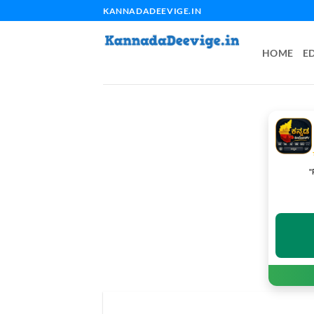
Skip
KANNADADEEVIGE.IN
to
content
HOME
E
"