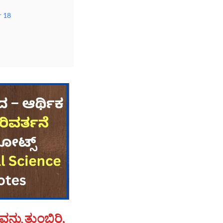
r 18
ನ್ನು ತುಂಬಿರಿ,