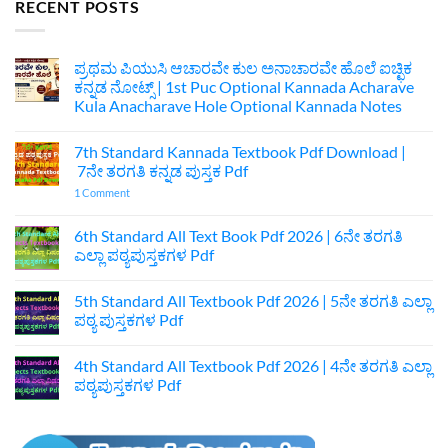
RECENT POSTS
ಪ್ರಥಮ ಪಿಯುಸಿ ಆಚಾರವೇ ಕುಲ ಅನಾಚಾರವೇ ಹೊಲೆ ಐಚ್ಛಿಕ
ಕನ್ನಡ ನೋಟ್ಸ್ | 1st Puc Optional Kannada Acharave
Kula Anacharave Hole Optional Kannada Notes
No
Comments
7th Standard Kannada Textbook Pdf Download |
on
ಪ್ರಥಮ
7ನೇ ತರಗತಿ ಕನ್ನಡ ಪುಸ್ತಕ Pdf
ಪಿಯುಸಿ
ಆಚಾರವೇ
on
1 Comment
ಕುಲ
7th
ಅನಾಚಾರವೇ
Standard
ಹೊಲೆ
Kannada
6th Standard All Text Book Pdf 2026 | 6ನೇ ತರಗತಿ
ಐಚ್ಛಿಕ
Textbook
ಎಲ್ಲಾ ಪಠ್ಯಪುಸ್ತಕಗಳ Pdf
ಕನ್ನಡ
Pdf
ನೋಟ್ಸ್
Download
No
|
|
Comments
1st
7ನೇ
5th Standard All Textbook Pdf 2026 | 5ನೇ ತರಗತಿ ಎಲ್ಲಾ
on
Puc
ತರಗತಿ
6th
ಪಠ್ಯ ಪುಸ್ತಕಗಳ Pdf
Optional
ಕನ್ನಡ
Standard
Kannada
ಪುಸ್ತಕ
All
No
Acharave
Pdf
Text
Comments
Kula
4th Standard All Textbook Pdf 2026 | 4ನೇ ತರಗತಿ ಎಲ್ಲಾ
Book
on
Anacharave
Pdf
5th
ಪಠ್ಯಪುಸ್ತಕಗಳ Pdf
Hole
2026
Standard
Optional
|
All
No
Kannada
6ನೇ
Textbook
Comments
Notes
ತರಗತಿ
Pdf
on
ಎಲ್ಲಾ
2026
4th