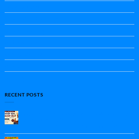
ದೇಶ್ಯ-ಅನ್ಯದೇಶ್ಯಗಳು
ಭಾರತದ ಇತಿಹಾಸ-ಸಾಮಾನ್ಯ ಜ್ಞಾನ
ಭೂಗೋಳ-ಸಾಮಾನ್ಯಜ್ಞಾನ
ಮಾತ್ರೆ-ಲಘು-ಗುರು
ವಿರುದ್ಧಾರ್ಥಕ ಶಬ್ದಗಳು
ವ್ಯಾಕರಣ
ಸಾಮಾನ್ಯ ಜ್ಞಾನ
RECENT POSTS
ಪ್ರಥಮ ಪಿಯುಸಿ ಆಚಾರವೇ ಕುಲ ಅನಾಚಾರವೇ ಹೊಲೆ ಐಚ್ಛಿಕ
ಕನ್ನಡ ನೋಟ್ಸ್ | 1st Puc Optional Kannada Acharave
Kula Anacharave Hole Optional Kannada Notes
No
Comments