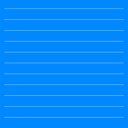
Information
Jobs Updates
Kalika Chetarike
Kalika Chetarike
Kalika Chetarike
Kalika Chetarike
Kalika Chetarike
Kalika Chetarike
Kalika Chetarike
Kalika Chetarike
Kalika Chetarike
Kannada Notes