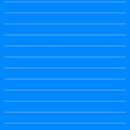
2nd Puc All Textbook
2nd Standard All Textbook
3rd Standard All Textbook
4th Standard All Textbook
5th standard
5th Standard All Textbook
6th Standard
6th Standard All Textbook
7th Standard
7th Standard All Textbook
8th Standard
8th Standard All Textbook