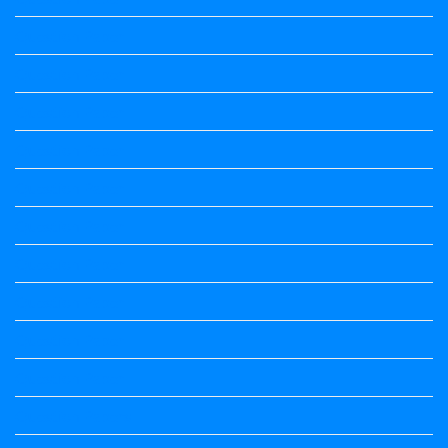
Question Paper
Question Paper
Question Paper
Question Paper
Question Paper
Question Paper
Question Paper
Question Paper
Question Paper
Question Paper
Question Papers