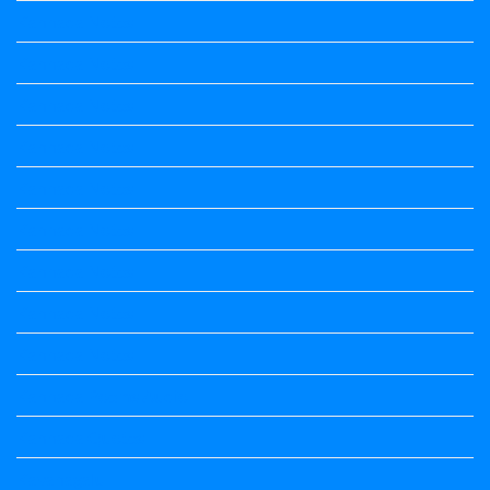
Kannada Notes
Kannada Notes
Kannada Notes
Kannada Notes
Kannada Notes
Kannada Notes
Kannada Notes
Kannada Notes
Kannada Notes
Kannada Poems Audio
Kannada Quotes
Kavanagalu