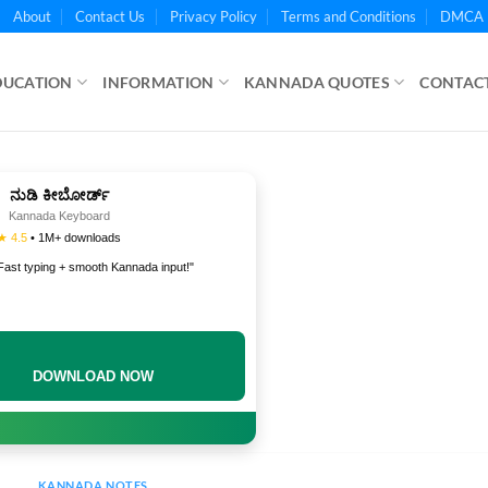
About
Contact Us
Privacy Policy
Terms and Conditions
DMCA 
DUCATION
INFORMATION
KANNADA QUOTES
CONTACT
ನುಡಿ ಕೀಬೋರ್ಡ್
Kannada Keyboard
★ 4.5
• 1M+ downloads
Fast typing + smooth Kannada input!"
DOWNLOAD NOW
KANNADA NOTES