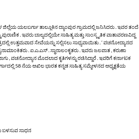
್ಪಳ ಜಿಲ್ಲೆಯ ಯಲಬರ್ಗಾ ತಾಲ್ಲೂಕಿನ ದ್ಯಾಂಪುರ ಗ್ರಾಮದಲ್ಲಿ ಜನಿಸಿದರು . ಇವರ ತಂದೆ
ಮ ಪುರಾಣಿಕ . ಇವರು ಬಾಲ್ಯದಲ್ಲಿಯೇ ಸಾಹಿತ್ಯ ಮತ್ತು ಸಾಂಸ್ಕೃತಿಕ ವಾತಾವರಣವಿದ್ದ
ೇತ್ರದಲ್ಲಿ ಉತ್ತಮವಾದ ಸೇವೆಯನ್ನು ಸಲ್ಲಿಸಲು ಸಾಧ್ಯವಾಯಿತು . ‘ ವಚನೋದ್ಯಾನದ
ಾವ್ಯನಾಮಾಂಕಿತರು . ಐ.ಎ.ಎಸ್ . ಸ್ಥಾನಾಲಂಕೃತರು . ಇವರು ಜಲಪಾತ , ಕರುಣಾ
, ವಚನೋದ್ಯಾನ ಮೊದಲಾದ ಕೃತಿಗಳನ್ನು ರಚಿಸಿದ್ದಾರೆ . ಇವರಿಗೆ ಕರ್ನಾಟಕ
ರ್ಗಾದಲ್ಲಿ 58 ನೆಯ ಅಖಿಲ ಭಾರತ ಕನ್ನಡ ಸಾಹಿತ್ಯ ಸಮ್ಮೇಳನದ ಅಧ್ಯಕ್ಷತೆಯ
ಲು ಬಳಸುವ ಸಾಧನ