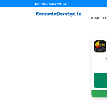
Skip
KANNADADEEVIGE.IN
to
content
HOME
E
"