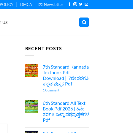
POLICY
DMCA
Newsletter
 US
RECENT POSTS
7th Standard Kannada
Textbook Pdf
Download | 7ನೇ ತರಗತಿ
ಕನ್ನಡ ಪುಸ್ತಕ Pdf
on
1 Comment
7th
Standard
Kannada
6th Standard All Text
Textbook
Book Pdf 2026 | 6ನೇ
Pdf
Download
ತರಗತಿ ಎಲ್ಲಾ ಪಠ್ಯಪುಸ್ತಕಗಳ
|
Pdf
7ನೇ
ತರಗತಿ
No
ಕನ್ನಡ
Comments
ಪುಸ್ತಕ