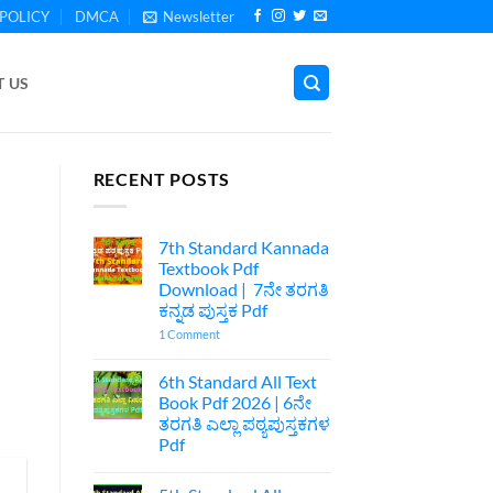
POLICY
DMCA
Newsletter
 US
RECENT POSTS
7th Standard Kannada
Textbook Pdf
Download | 7ನೇ ತರಗತಿ
ಕನ್ನಡ ಪುಸ್ತಕ Pdf
on
1 Comment
7th
Standard
Kannada
6th Standard All Text
Textbook
Book Pdf 2026 | 6ನೇ
Pdf
Download
ತರಗತಿ ಎಲ್ಲಾ ಪಠ್ಯಪುಸ್ತಕಗಳ
|
Pdf
7ನೇ
ತರಗತಿ
No
ಕನ್ನಡ
Comments
ಪುಸ್ತಕ