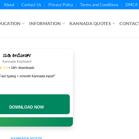
About
Contact Us
Privacy Policy
Terms and Conditions
DMCA 
DUCATION
INFORMATION
KANNADA QUOTES
CONTACT
ನುಡಿ ಕೀಬೋರ್ಡ್
Kannada Keyboard
★ 4.5
• 1M+ downloads
Fast typing + smooth Kannada input!"
DOWNLOAD NOW
KANNADA NOTES