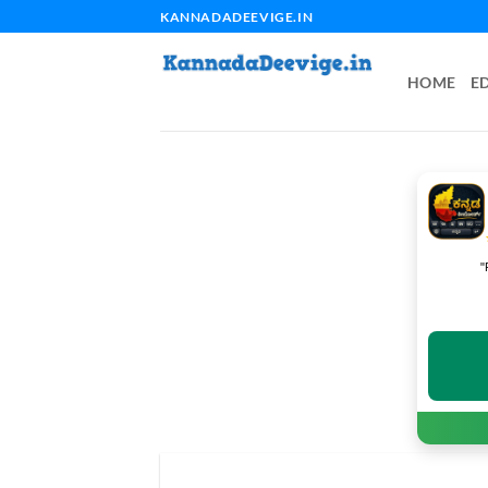
Skip
KANNADADEEVIGE.IN
to
content
HOME
E
"