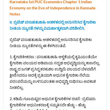
Karnataka 1st PUC Economics Chapter 1 Indian
Economy on the Eve of Independence in Kannada
Notes
8. ಬ್ರಿಟಿಷ್ ವಸಾಹತುಶಾಹಿ ಆಡಳಿತದಲ್ಲಿ ಅನುಸರಿಸಿದ ಕೈಗಾರಿಕಾ
ನೀತಿಯ ನ್ಯೂನತೆ ಗಳನ್ನು ವಿಮರ್ಶಾತ್ಮಕವಾಗಿ ಪರಿಶೀಲಿಸಿ.
ಬ್ರಿಟಿಷ್ ವಸಾಹತುಶಾಹಿ ಆಡಳಿತದಲ್ಲಿ ಅನುಸರಿಸಿದ ಕೈಗಾರಿಕಾ
ನೀತಿಯ ನ್ಯೂನತೆಗಳನ್ನು ಈ ಕೆಳಗಿನಂತಿವೆ.
1. ಕೈಗಾರಿಕೀಕರಣ : ವಸಾಹತುಶಾಹಿ ಆಳ್ವಿಕೆಯಲ್ಲಿ ಕೃಷಿಯಂತೆಯೇ
ಕೈಗಾರಿಕಾ ವಲಯದ ಅಡಿಪಾಯ ಸದೃಢ ಅಭಿವೃದ್ಧಿಯನ್ನು ಕಾಣಲಿಲ್ಲ.
ರಾಷ್ಟ್ರದ ಜಗತ್‌ ಪ್ರಸಿದ್ದ ಕರಕುಶಲ ಉದ್ದಿಮೆ ವಲಯದ ಬೆಳವಣಿಗೆ
ಕ್ಷೀಣಿಸಿದರೂ ಅದಕ್ಕೆ ಪ್ರತಿಯಾಗಿ ಆಧುನಿಕ ಕೈಗಾರಿಕಾ ನೆಲೆಯ
ಪರಂಪರೆಯನ್ನು ಉಳಿಸುವಂತಹ ಅಭಿವೃದ್ಧಿ ಸಾಧಿಸಲು ಅವಕಾಶ
ನೀಡಲಿಲ್ಲ.
2. ಕಡಿಮೆ ಗುಣಮಟ್ಟದ ಆಧುನಿಕ ಕೈಗಾರಿಕೆಗಳ ರಚನೆ : ಬ್ರಿಟಿಷರು
ಕೈಗಾರಿಕೆಗಳ ಆಧುನೀಕರಣಕ್ಕೆ ಸಮ್ಮತಿಸದೇ ಹೆಚ್ಚು – ಹೆಚ್ಚು