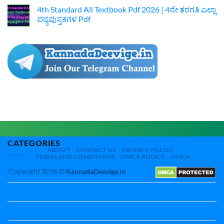
Pdf
Text
Comments
Kula
4th Standard All Textbook Pdf 2026 | 4ನೇ ತರಗತಿ ಎಲ್ಲಾ
Book
on
Anacharave
Pdf
5th
ಪಠ್ಯಪುಸ್ತಕಗಳ Pdf
Hole
2026
Standard
Optional
|
All
No
Kannada
6ನೇ
Textbook
Comments
Notes
ತರಗತಿ
Pdf
on
ಎಲ್ಲಾ
2026
4th
ಪಠ್ಯಪುಸ್ತಕಗಳ
|
Standard
Pdf
5ನೇ
All
ತರಗತಿ
Textbook
ಎಲ್ಲಾ
Pdf
ಪಠ್ಯ
2026
ಪುಸ್ತಕಗಳ
|
Pdf
4ನೇ
ತರಗತಿ
ಎಲ್ಲಾ
ಪಠ್ಯಪುಸ್ತಕಗಳ
Pdf
CATEGORIES
ABOUT
CONTACT US
PRIVACY POLICY
TERMS AND CONDITIONS
DMCA POLICY
DMCA
Copyright 2026 ©
KannadaDeevige.in
10th All textbbok
10th standard
1st Puc