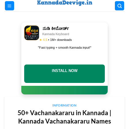
Skip
to
content
ನುಡಿ ಕೀಬೋರ್ಡ್
Kannada Keyboard
★ 4.5
• 1M+ downloads
"Fast typing + smooth Kannada input!"
INSTALL NOW
INFORMATION
50+ Vachanakararu in Kannada |
Kannada Vachanakararu Names