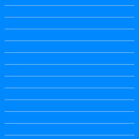
history
History Notes
Information
Jobs Updates
Kalika Chetarike
Kalika Chetarike
Kalika Chetarike
Kalika Chetarike
Kalika Chetarike
Kalika Chetarike
Kalika Chetarike