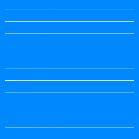
1st Puc All Textbook
1st Standard All Textbook
2nd puc
2nd Puc All Textbook
2nd Standard All Textbook
3rd Standard All Textbook
4th Standard All Textbook
5th standard
5th Standard All Textbook
6th Standard
6th Standard All Textbook
7th Standard