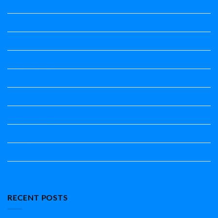
ಕಾವ್ಯನಾಮಗಳು
ಗಾದೆ ಮಾತು
ತತ್ಸಮ-ತದ್ಭವ
ದೇಶ್ಯ-ಅನ್ಯದೇಶ್ಯಗಳು
ಭಾರತದ ಇತಿಹಾಸ-ಸಾಮಾನ್ಯ ಜ್ಞಾನ
ಭೂಗೋಳ-ಸಾಮಾನ್ಯಜ್ಞಾನ
ಮಾತ್ರೆ-ಲಘು-ಗುರು
ವಿರುದ್ಧಾರ್ಥಕ ಶಬ್ದಗಳು
ವ್ಯಾಕರಣ
ಸಾಮಾನ್ಯ ಜ್ಞಾನ
RECENT POSTS