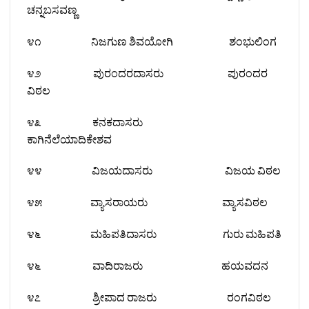
ಚನ್ನಬಸವಣ್ಣ
೪೧ ನಿಜಗುಣ ಶಿವಯೋಗಿ ಶಂಭುಲಿಂಗ
೪೨ ಪುರಂದರದಾಸರು ಪುರಂದರ
ವಿಠಲ
೪೩ ಕನಕದಾಸರು
ಕಾಗಿನೆಲೆಯಾದಿಕೇಶವ
೪೪ ವಿಜಯದಾಸರು ವಿಜಯ ವಿಠಲ
೪೫ ವ್ಯಾಸರಾಯರು ವ್ಯಾಸವಿಠಲ
೪೬ ಮಹಿಪತಿದಾಸರು ಗುರು ಮಹಿಪತಿ
೪೬ ವಾದಿರಾಜರು ಹಯವದನ
೪೭ ಶ್ರೀಪಾದ ರಾಜರು ರಂಗವಿಠಲ