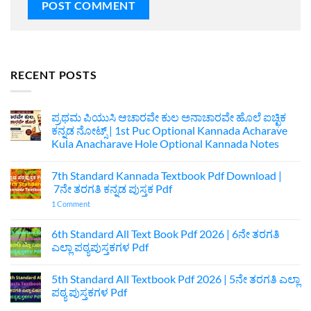
RECENT POSTS
ಪ್ರಥಮ ಪಿಯುಸಿ ಆಚಾರವೇ ಕುಲ ಅನಾಚಾರವೇ ಹೊಲೆ ಐಚ್ಛಿಕ
ಕನ್ನಡ ನೋಟ್ಸ್ | 1st Puc Optional Kannada Acharave
Kula Anacharave Hole Optional Kannada Notes
No
Comments
7th Standard Kannada Textbook Pdf Download |
on
ಪ್ರಥಮ
7ನೇ ತರಗತಿ ಕನ್ನಡ ಪುಸ್ತಕ Pdf
ಪಿಯುಸಿ
ಆಚಾರವೇ
on
1 Comment
ಕುಲ
7th
ಅನಾಚಾರವೇ
Standard
ಹೊಲೆ
Kannada
6th Standard All Text Book Pdf 2026 | 6ನೇ ತರಗತಿ
ಐಚ್ಛಿಕ
Textbook
ಎಲ್ಲಾ ಪಠ್ಯಪುಸ್ತಕಗಳ Pdf
ಕನ್ನಡ
Pdf
ನೋಟ್ಸ್
Download
No
|
|
Comments
1st
7ನೇ
5th Standard All Textbook Pdf 2026 | 5ನೇ ತರಗತಿ ಎಲ್ಲಾ
on
Puc
ತರಗತಿ
6th
ಪಠ್ಯ ಪುಸ್ತಕಗಳ Pdf
Optional
ಕನ್ನಡ
Standard
Kannada
ಪುಸ್ತಕ
All
No
Acharave