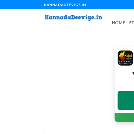
Skip
KANNADADEEVIGE.IN
to
content
HOME
E
"