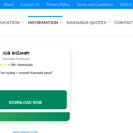
About
Contact Us
Privacy Policy
Terms and Conditions
DMCA 
DUCATION
INFORMATION
KANNADA QUOTES
CONTACT
ನುಡಿ ಕೀಬೋರ್ಡ್
Kannada Keyboard
★ 4.5
• 1M+ downloads
Fast typing + smooth Kannada input!"
DOWNLOAD NOW
INFORMATION