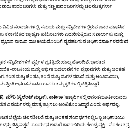
ಹಲವಾರು ಕಾದಂಬರಿಗಳು ಮತ್ತು ಸಣ್ಣ ಕಾದಂಬರಿಗಳನ್ನು ಚಲನಚಿತ್ರಗಳಾಗಿ
ವಿವಿಧ ಸಂದರ್ಭಗಳಲ್ಲಿ, ಸಮಯ ಮತ್ತು ಸನ್ನಿವೇಶಗಳಲ್ಲಿರುವ ಜನರ ಮಾನಸಿಕ
ು ಕರ್ನಾಟಕದ ಬ್ರಾಹ್ಮಣ ಕುಟುಂಬಗಳು ಎದುರಿಸುತ್ತಿರುವ ಸವಾಲುಗಳು ಮತ್ತು
ಪ್ರಭಾವ ಬೀರುವ ರಾಜಕೀಯದೊಂದಿಗೆ ವ್ಯವಹರಿಸುವ ಅಧಿಕಾರಶಾಹಿಗಳವರೆಗಿನ
 ಸನ್ನಿವೇಶಗಳಿಗೆ ವ್ಯಕ್ತಿಗಳ ಪ್ರತಿಕ್ರಿಯೆಯನ್ನು ಹೊಂದಿವೆ. ಭಾರತದ
ಜಿಕ -ರಾಜಕೀಯ ಮತ್ತು ಆರ್ಥಿಕ ಬದಲಾವಣೆಗಳ ಪ್ರಭಾವಗಳು ಮತ್ತು ಅಂತಹ
ಗ, ಗಂಡ ಮತ್ತು ಹೆಂಡತಿ, ತಂದೆ ಮತ್ತು ಮಗಳ ನಡುವೆ ಮತ್ತು ಅಂತಿಮವಾಗಿ,
ರೀತಿ ಅನಂತಮೂರ್ತಿಯವರು ತಮ್ಮ ಕೃತಿಗಳಲ್ಲಿ ಚಿತ್ರಿಸಿದ್ದಾರೆ.
 ಮೌನಿ (ಸೈಲೆಂಟ್ ಮ್ಯಾನ್), ಕಾರ್ತಿಕಾ ‘
ಇತ್ಯಾದಿಗಳಲ್ಲಿ ಅನಂತಮೂರ್ತಿಯವರು
ತ ವಿಷಯಗಳನ್ನು ಮಾತ್ರ ಚಿತ್ರಿಸಲು ಅಂಟಿಕೊಂಡಿದ್ದಾರೆ ಎಂದು ಅರ್ಥವಲ್ಲ.
ಿತ ಜಿಲ್ಲೆಯ ಚಲನಶೀಲತೆ ಮತ್ತು ಅಂತಹ ಸಂದರ್ಭಗಳಲ್ಲಿ ಒಬ್ಬ ಅಧಿಕಾರಿಯು
ನು ಚಿತ್ರಿಸುತ್ತದೆ. ಸೂರ್ಯನ ಕುದುರೆ ಕಾದಂಬರಿಯ ಕೇಂದ್ರ ವ್ಯಕ್ತಿ – ವೆಂಕಟ ತನ್ನ