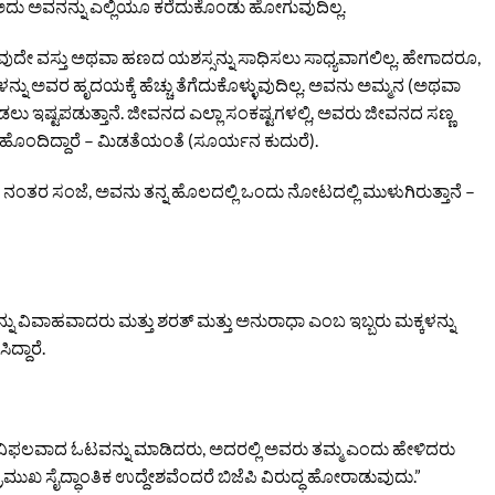
ದು ಅವನನ್ನು ಎಲ್ಲಿಯೂ ಕರೆದುಕೊಂಡು ಹೋಗುವುದಿಲ್ಲ.
ುದೇ ವಸ್ತು ಅಥವಾ ಹಣದ ಯಶಸ್ಸನ್ನು ಸಾಧಿಸಲು ಸಾಧ್ಯವಾಗಲಿಲ್ಲ. ಹೇಗಾದರೂ,
ು ಅವರ ಹೃದಯಕ್ಕೆ ಹೆಚ್ಚು ತೆಗೆದುಕೊಳ್ಳುವುದಿಲ್ಲ. ಅವನು ಅಮ್ಮನ (ಅಥವಾ
ಡಲು ಇಷ್ಟಪಡುತ್ತಾನೆ. ಜೀವನದ ಎಲ್ಲಾ ಸಂಕಷ್ಟಗಳಲ್ಲಿ, ಅವರು ಜೀವನದ ಸಣ್ಣ
ೊಂದಿದ್ದಾರೆ – ಮಿಡತೆಯಂತೆ (ಸೂರ್ಯನ ಕುದುರೆ).
ರ ಸಂಜೆ, ಅವನು ತನ್ನ ಹೊಲದಲ್ಲಿ ಒಂದು ನೋಟದಲ್ಲಿ ಮುಳುಗಿರುತ್ತಾನೆ –
ವಿವಾಹವಾದರು ಮತ್ತು ಶರತ್ ಮತ್ತು ಅನುರಾಧಾ ಎಂಬ ಇಬ್ಬರು ಮಕ್ಕಳನ್ನು
ದ್ದಾರೆ.
ಲವಾದ ಓಟವನ್ನು ಮಾಡಿದರು, ಅದರಲ್ಲಿ ಅವರು ತಮ್ಮ ಎಂದು ಹೇಳಿದರು
ಪ್ರಮುಖ ಸೈದ್ಧಾಂತಿಕ ಉದ್ದೇಶವೆಂದರೆ ಬಿಜೆಪಿ ವಿರುದ್ಧ ಹೋರಾಡುವುದು.”