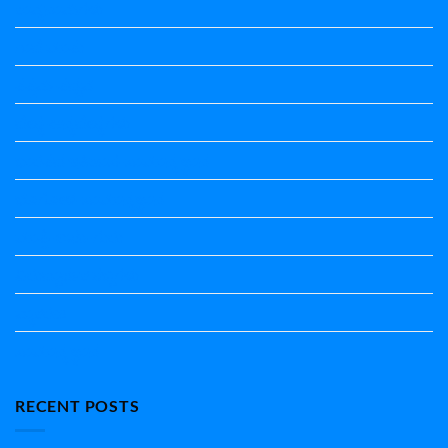
ಕಾವ್ಯನಾಮಗಳು
ಗಾದೆ ಮಾತು
ತತ್ಸಮ-ತದ್ಭವ
ದೇಶ್ಯ-ಅನ್ಯದೇಶ್ಯಗಳು
ಭಾರತದ ಇತಿಹಾಸ-ಸಾಮಾನ್ಯ ಜ್ಞಾನ
ಭೂಗೋಳ-ಸಾಮಾನ್ಯಜ್ಞಾನ
ಮಾತ್ರೆ-ಲಘು-ಗುರು
ವಿರುದ್ಧಾರ್ಥಕ ಶಬ್ದಗಳು
ವ್ಯಾಕರಣ
ಸಾಮಾನ್ಯ ಜ್ಞಾನ
RECENT POSTS