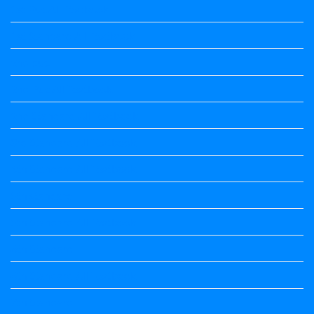
1st Puc All Textbook
1st Standard All Textbook
2nd puc
2nd Puc All Textbook
2nd Standard All Textbook
3rd Standard All Textbook
4th Standard All Textbook
5th standard
5th Standard All Textbook
6th Standard
6th Standard All Textbook
7th Standard