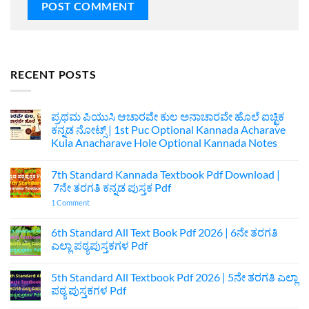
RECENT POSTS
ಪ್ರಥಮ ಪಿಯುಸಿ ಆಚಾರವೇ ಕುಲ ಅನಾಚಾರವೇ ಹೊಲೆ ಐಚ್ಛಿಕ
ಕನ್ನಡ ನೋಟ್ಸ್ | 1st Puc Optional Kannada Acharave
Kula Anacharave Hole Optional Kannada Notes
No
Comments
7th Standard Kannada Textbook Pdf Download |
on
ಪ್ರಥಮ
7ನೇ ತರಗತಿ ಕನ್ನಡ ಪುಸ್ತಕ Pdf
ಪಿಯುಸಿ
ಆಚಾರವೇ
on
1 Comment
ಕುಲ
7th
ಅನಾಚಾರವೇ
Standard
ಹೊಲೆ
Kannada
6th Standard All Text Book Pdf 2026 | 6ನೇ ತರಗತಿ
ಐಚ್ಛಿಕ
Textbook
ಎಲ್ಲಾ ಪಠ್ಯಪುಸ್ತಕಗಳ Pdf
ಕನ್ನಡ
Pdf
ನೋಟ್ಸ್
Download
No
|
|
Comments
1st
7ನೇ
5th Standard All Textbook Pdf 2026 | 5ನೇ ತರಗತಿ ಎಲ್ಲಾ
on
Puc
ತರಗತಿ
6th
ಪಠ್ಯ ಪುಸ್ತಕಗಳ Pdf
Optional
ಕನ್ನಡ
Standard
Kannada
ಪುಸ್ತಕ
All
No
Acharave