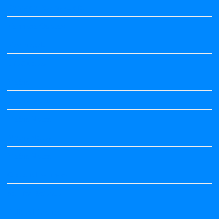
Kannada Poems Audio
Kannada Quotes
Kavanagalu
Life Quotes
Maths
Maths notes
Maths Notes
Maths Notes
Maths Notes
Optional Kannada
political Science
Political Science