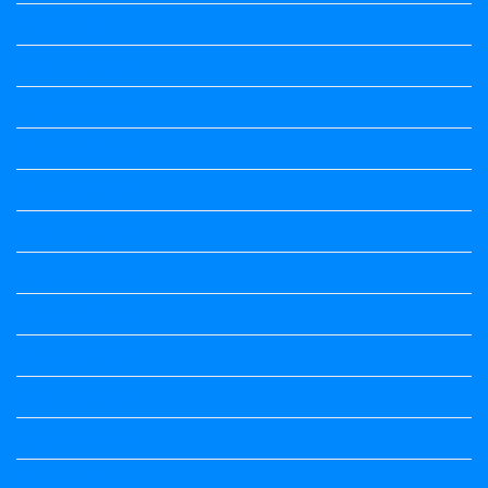
Prabandha
Question Paper
Question Paper
Question Paper
Question Paper
Question Paper
Question Paper
Question Paper
Question Paper
Question Paper
Question Paper
Question Paper