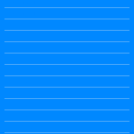
Kalika Chetarike
Kalika Chetarike
Kannada Notes
Kannada Notes
Kannada Notes
Kannada Notes
Kannada Notes
Kannada Notes
Kannada Notes
Kannada Notes
Kannada Notes
Kannada Notes