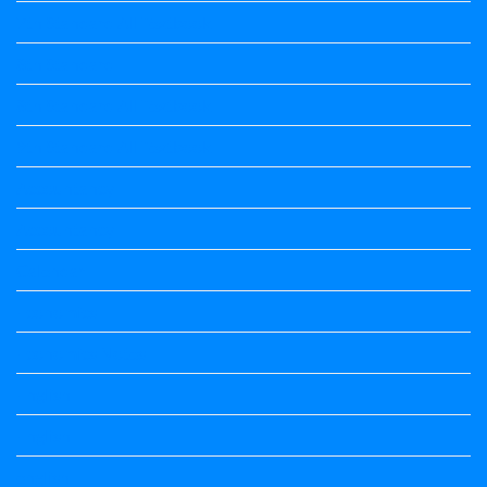
7th Standard All Textbook
8th Standard
8th Standard All Textbook
9th Standard All Textbook
Accountancy
Accountancy
Calendar
Economics
Economics Notes
English
English
english