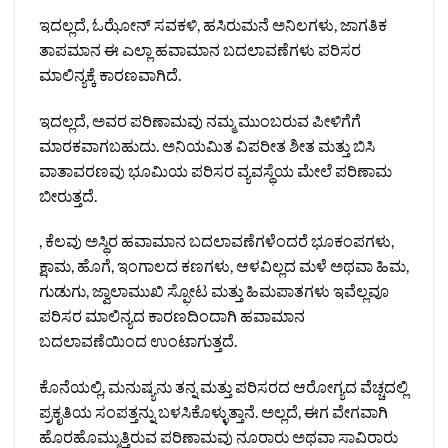
ಇದಲ್ಲದೆ, ಓಝೋನ್ ಸವಕಳಿ, ಹಸಿರುಮನೆ ಅನಿಲಗಳು, ಜಾಗತಿಕ
ತಾಪಮಾನ ಈ ಎಲ್ಲಾ ಹವಾಮಾನ ಬದಲಾವಣೆಗಳು ಪರಿಸರ
ಮಾಲಿನ್ಯಕ್ಕೆ ಕಾರಣವಾಗಿದೆ.
ಇದಲ್ಲದೆ, ಅವರ ಪರಿಣಾಮವು ನಮ್ಮ ಮುಂಬರುವ ಪೀಳಿಗೆಗೆ
ಮಾರಕವಾಗಬಹುದು. ಅನಿಯಮಿತ ವಿಪರೀತ ಶೀತ ಮತ್ತು ಬಿಸಿ
ವಾತಾವರಣವು ಭೂಮಿಯ ಪರಿಸರ ವ್ಯವಸ್ಥೆಯ ಮೇಲೆ ಪರಿಣಾಮ
ಬೀರುತ್ತದೆ.
, ಕೆಲವು ಅಸ್ಥಿರ ಹವಾಮಾನ ಬದಲಾವಣೆಗಳೆಂದರೆ ಭೂಕಂಪಗಳು,
ಕ್ಷಾಮ, ಹೊಗೆ, ಇಂಗಾಲದ ಕಣಗಳು, ಆಳವಿಲ್ಲದ ಮಳೆ ಅಥವಾ ಹಿಮ,
ಗುಡುಗು, ಜ್ವಾಲಾಮುಖಿ ಸ್ಫೋಟ ಮತ್ತು ಹಿಮಪಾತಗಳು ಇವೆಲ್ಲವೂ
ಪರಿಸರ ಮಾಲಿನ್ಯದ ಕಾರಣದಿಂದಾಗಿ ಹವಾಮಾನ
ಬದಲಾವಣೆಯಿಂದ ಉಂಟಾಗುತ್ತದೆ.
ಕೊನೆಯಲ್ಲಿ, ಮನುಷ್ಯನು ತನ್ನ ಮತ್ತು ಪರಿಸರದ ಆರೋಗ್ಯದ ವೆಚ್ಚದಲ್ಲಿ
ಪ್ರಕೃತಿಯ ಸಂಪತ್ತನ್ನು ಬಳಸಿಕೊಳ್ಳುತ್ತಾನೆ. ಅಲ್ಲದೆ, ಈಗ ವೇಗವಾಗಿ
ಹೊರಹೊಮ್ಮುತ್ತಿರುವ ಪರಿಣಾಮವು ನೂರಾರು ಅಥವಾ ಸಾವಿರಾರು