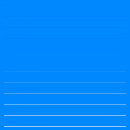
history
History Notes
Information
Jobs Updates
Kalika Chetarike
Kalika Chetarike
Kalika Chetarike
Kalika Chetarike
Kalika Chetarike
Kalika Chetarike
Kalika Chetarike