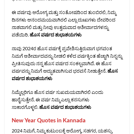
ಈ ವರ್ಷವು ಆರೋಗ್ಯ ಮತ್ತು ಸಂತೋಷದಿಂದ ತುಂಬಿರಲಿ, ನಿಮ್ಮ
ದಿನಗಳು ಆನಂದಮಯವಾಗಿರಲಿ ಎಲ್ಲಾ ದುಃಖಗಳು ದೇವರಿಂದ
ನಾಶವಾಗಲಿ ಮತ್ತು ನೀವು ಉತ್ತಮವಾದ ಆಶೀರ್ವಾದಗಳನ್ನು
ಪಡೆಯಿರಿ.
ಹೊಸ ವರ್ಷದ ಶುಭಾಶಯಗಳು
ನಾವು 2024ರ ಹೊಸ ವರ್ಷಕ್ಕೆ ಪ್ರವೇಶಿಸುತ್ತಿರುವಾಗ ಭಗವಂತ
ನಿಮಗೆ ಆಶೀರ್ವಾದವನ್ನು ನೀಡಲಿ ಕಳೆದ ವರ್ಷಕ್ಕಿಂತ ಹೆಚ್ಚಾಗಿ ನಿನ್ನನ್ನು
ಪ್ರೀತಿಸುವುದು ನನ್ನ ಹೊಸ ವರ್ಷದ ಸಂಕಲ್ಪವಾಗಿದೆ. ಈ ಹೊಸ
ವರ್ಷವನ್ನು ನಿಮಗೆ ಅದ್ಭುತವಾಗಿಸುವ ಭರವಸೆ ನೀಡುತ್ತೇನೆ.
ಹೊಸ
ವರ್ಷದ ಶುಭಾಶಯಗಳು
ನಿಮ್ಮೆಲ್ಲರಿಗೂ ಹೊಸ ವರ್ಷ ಸುಖಮಯವಾಗಿರಲಿ ಎಂದು
ಹಾರೈಸುತ್ತೇನೆ. ಈ ವರ್ಷ ನಿಮ್ಮ ಎಲ್ಲಾ ಕನಸುಗಳು
ಸಾಕಾರಗೊಳ್ಳಲಿ.
ಹೊಸ ವರ್ಷದ ಶುಭಾಶಯಗಳು
New Year Quotes in Kannada
2024 ನಿಮಗೆ, ನಿಮ್ಮ ಕುಟುಂಬಕ್ಕೆ ಆರೋಗ್ಯ, ಸಡಗರ, ಯಶಸ್ಸು,