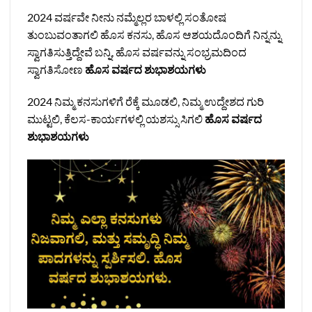
2024 ವರ್ಷವೇ ನೀನು ನಮ್ಮೆಲ್ಲರ ಬಾಳಲ್ಲಿ ಸಂತೋಷ
ತುಂಬುವಂತಾಗಲಿ ಹೊಸ ಕನಸು, ಹೊಸ ಆಶಯದೊಂದಿಗೆ ನಿನ್ನನ್ನು
ಸ್ವಾಗತಿಸುತ್ತಿದ್ದೇವೆ ಬನ್ನಿ, ಹೊಸ ವರ್ಷವನ್ನು ಸಂಭ್ರಮದಿಂದ
ಸ್ವಾಗತಿಸೋಣ
ಹೊಸ ವರ್ಷದ ಶುಭಾಶಯಗಳು
2024 ನಿಮ್ಮ ಕನಸುಗಳಿಗೆ ರೆಕ್ಕೆ ಮೂಡಲಿ, ನಿಮ್ಮ ಉದ್ದೇಶದ ಗುರಿ
ಮುಟ್ಟಲಿ, ಕೆಲಸ-ಕಾರ್ಯಗಳಲ್ಲಿ ಯಶಸ್ಸು ಸಿಗಲಿ
ಹೊಸ ವರ್ಷದ
ಶುಭಾಶಯಗಳು