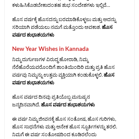
ಕಳುಹಿಸಿಕೊಡಬೇಕಾದಂತಹ ಶುಭ ಸಂದೇಶಗಳು ಇಲ್ಲಿವೆ…
ಹೊಸ ವರ್ಷಕ್ಕೆ ಹೊಸದನ್ನು ಬರಮಾಡಿಕೊಳ್ಳಲು ಮತ್ತು ಅದನ್ನು
ಸರಿಯಾಗಿ ಪಡೆಯಲು ನಮಗೆ ಮತ್ತೊಂದು ಅವಕಾಶ.
ಹೊಸ
ವರ್ಷದ ಶುಭಾಶಯಗಳು
New Year Wishes in Kannada
ನಿಮ್ಮ ದುರ್ಗುಣಗಳ ವಿರುದ್ಧ ಹೋರಾಡಿ, ನಿಮ್ಮ
ನೆರೆಹೊರೆಯವರೊಂದಿಗೆ ಶಾಂತಿಯಿಂದಿರಿ ಮತ್ತು ಪ್ರತಿ ಹೊಸ
ವರ್ಷವು ನಿಮ್ಮನ್ನು ಉತ್ತಮ ವ್ಯಕ್ತಿಯಾಗಿ ಕಂಡುಕೊಳ್ಳಲಿ.
ಹೊಸ
ವರ್ಷದ ಶುಭಾಶಯಗಳು
ಹೊಸ ವರ್ಷದ ದಿನವು ಪ್ರತಿಯೊಬ್ಬ ಮನುಷ್ಯನ
ಜನ್ಮದಿನವಾಗಿದೆ.
ಹೊಸ ವರ್ಷದ ಶುಭಾಶಯಗಳು
ಈ ವರ್ಷ ನಿಮ್ಮ ಜೀವನಕ್ಕೆ ಹೊಸ ಸಂತೋಷ, ಹೊಸ ಗುರಿಗಳು,
ಹೊಸ ಸಾಧನೆಗಳು ಮತ್ತು ಅನೇಕ ಹೊಸ ಸ್ಫೂರ್ತಿಗಳನ್ನು ತರಲಿ.
ನಿಮಗೆ ಈ ವರ್ಷ ಸಂತೋಷದಿಂದ ಕೂಡಿರಲೆಂದು