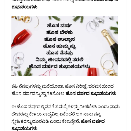
ಶುಭಾಶಯಗಳು
ಕಹಿ ನೆನಪುಗಳನ್ನು ಮರೆಯೋಣ, ಹೊಸ ನಿರೀಕ್ಷೆ, ಭರವಸೆಯಿಂದ
ಹೊಸ ವರ್ಷವನ್ನು ಸ್ವಾಗತಿಸೋಣ
ಹೊಸ ವರ್ಷದ ಶುಭಾಶಯಗಳು
ಈ ಹೊಸ ವರ್ಷದಲ್ಲಿ ನನಗೆ ಸಮಸ್ಯೆಗಳನ್ನು ನೀಡಬೇಡಿ ಎಂದು ನಾನು
ದೇವರನ್ನು ಕೇಳಲು ಸಾಧ್ಯವಿಲ್ಲ ಏಕೆಂದರೆ ಆಗ ನಾನು ನನ್ನ
ಸ್ನೇಹಿತರನ್ನು ದೂರವಿಡಿ ಎಂದು ಕೇಳುತ್ತೇನೆ.
ಹೊಸ ವರ್ಷದ
ಶುಭಾಶಯಗಳು