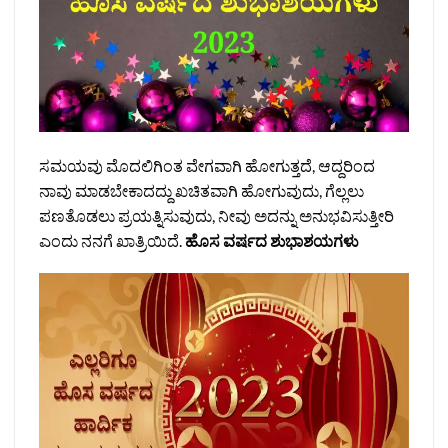
ಸಮಯವು ಮೊದಲಿಗಿಂತ ವೇಗವಾಗಿ ಹೋಗುತ್ತದೆ, ಆದ್ದರಿಂದ
ನಾವು ಮಾಡಬೇಕಾದದ್ದು ಖಚಿತವಾಗಿ ಹೋಗುವುದು, ಗೆಲ್ಲಲು
ಪಣತೊಡಲು ಪ್ರಯತ್ನಿಸುವುದು, ನೀವು ಅದನ್ನು ಅನುಭವಿಸುತ್ತೀರಿ
ಎಂದು ನನಗೆ ಖಾತ್ರಿಯಿದೆ.
ಹೊಸ ವರ್ಷದ ಶುಭಾಶಯಗಳು