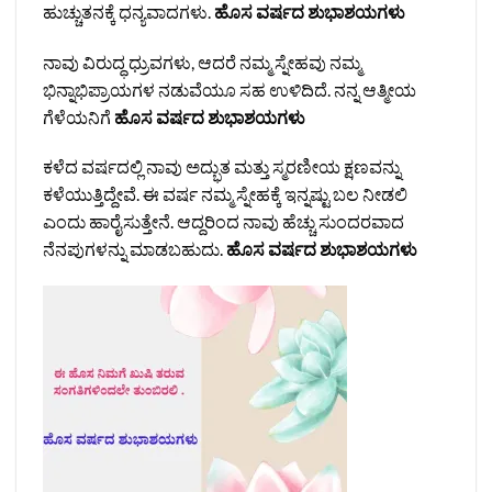
ಹುಚ್ಚುತನಕ್ಕೆ ಧನ್ಯವಾದಗಳು.
ಹೊಸ ವರ್ಷದ ಶುಭಾಶಯಗಳು
ನಾವು ವಿರುದ್ಧ ಧ್ರುವಗಳು, ಆದರೆ ನಮ್ಮ ಸ್ನೇಹವು ನಮ್ಮ
ಭಿನ್ನಾಭಿಪ್ರಾಯಗಳ ನಡುವೆಯೂ ಸಹ ಉಳಿದಿದೆ. ನನ್ನ ಆತ್ಮೀಯ
ಗೆಳೆಯನಿಗೆ
ಹೊಸ ವರ್ಷದ ಶುಭಾಶಯಗಳು
ಕಳೆದ ವರ್ಷದಲ್ಲಿ ನಾವು ಅದ್ಭುತ ಮತ್ತು ಸ್ಮರಣೀಯ ಕ್ಷಣವನ್ನು
ಕಳೆಯುತ್ತಿದ್ದೇವೆ. ಈ ವರ್ಷ ನಮ್ಮ ಸ್ನೇಹಕ್ಕೆ ಇನ್ನಷ್ಟು ಬಲ ನೀಡಲಿ
ಎಂದು ಹಾರೈಸುತ್ತೇನೆ. ಆದ್ದರಿಂದ ನಾವು ಹೆಚ್ಚು ಸುಂದರವಾದ
ನೆನಪುಗಳನ್ನು ಮಾಡಬಹುದು.
ಹೊಸ ವರ್ಷದ ಶುಭಾಶಯಗಳು