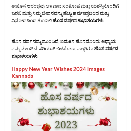
ಈಹೊಸ ಆರಂಭವು ಆಳವಾದ ಸಂತೋಷ ಮತ್ತು ಯಶಸ್ಸಿನೊಂದಿಗೆ
ಬರಲಿ ಮತ್ತು ನಿಮ್ಮ ಜೀವನವನ್ನು ಹೆಚ್ಚು ಹರ್ಷಚಿತ್ತದಿಂದ ಮತ್ತು
ವಿನೋದದಿಂದ ತುಂಬಲಿ
ಹೊಸ ವರ್ಷದ ಶುಭಾಶಯಗಳು
ಹೊಸ ವರ್ಷ ನಮ್ಮ ಮುಂದಿದೆ, ಬದುಕಿನ ಹೊಸದೊಂದು ಅಧ್ಯಾಯ
ನಮ್ಮ ಮುಂದಿದೆ. ಸರಿಯಾಗಿ ಬಳಸೋಣ, ಎಲ್ಲರಿಗೂ
ಹೊಸ ವರ್ಷದ
ಶುಭಾಶಯಗಳು
.
Happy New Year Wishes 2024 Images
Kannada