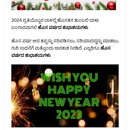
2024 ಪ್ರತಿಯೊಬ್ಬರ ಬಾಳಲ್ಲಿ ಹೊಸತನ ತುಂಬಲಿ ಬಾಳು
ಬಂಗಾರವಾಗಲಿ
ಹೊಸ ವರ್ಷದ ಶುಭಾಶಯಗಳು
ಹೊಸ ವರ್ಷ ಆದ ತಪ್ಪನ್ನು ಸರಿಪಡಿಸಲು, ಸರಿಯಾದದ್ದನ್ನು ಮಾಡಲು,
ಗುರಿ ಸಾಧನೆಗೆ ಮತ್ತೊಂದು ಅವಕಾಶ ನೀಡಿದೆ. ಎಲ್ಲರಿಗೂ
ಹೊಸ
ವರ್ಷದ ಶುಭಾಶಯಗಳು