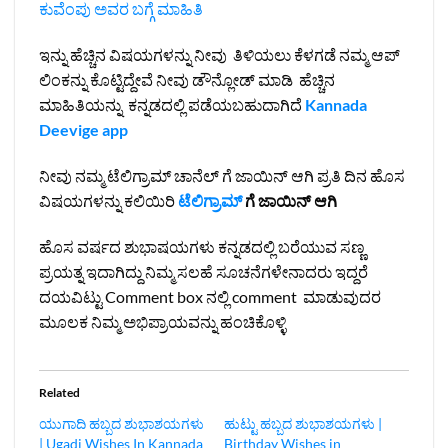
ಕುವೆಂಪು ಅವರ ಬಗ್ಗೆ ಮಾಹಿತಿ
ಇನ್ನು ಹೆಚ್ಚಿನ ವಿಷಯಗಳನ್ನು ನೀವು ತಿಳಿಯಲು ಕೆಳಗಡೆ ನಮ್ಮ ಆಪ್
ಲಿಂಕನ್ನು ಕೊಟ್ಟಿದ್ದೇವೆ ನೀವು ಡೌನ್ಲೋಡ್ ಮಾಡಿ ಹೆಚ್ಚಿನ
ಮಾಹಿತಿಯನ್ನು ಕನ್ನಡದಲ್ಲಿ ಪಡೆಯಬಹುದಾಗಿದೆ
Kannada
Deevige app
ನೀವು ನಮ್ಮ ಟೆಲಿಗ್ರಾಮ್ ಚಾನೆಲ್ ಗೆ ಜಾಯಿನ್ ಆಗಿ ಪ್ರತಿ ದಿನ ಹೊಸ
ವಿಷಯಗಳನ್ನು ಕಲಿಯಿರಿ
ಟೆಲಿಗ್ರಾಮ್
ಗೆ ಜಾಯಿನ್ ಆಗಿ
ಹೊಸ ವರ್ಷದ ಶುಭಾಷಯಗಳು ಕನ್ನಡದಲ್ಲಿ ಬರೆಯುವ ಸಣ್ಣ
ಪ್ರಯತ್ನ ಇದಾಗಿದ್ದು ನಿಮ್ಮ ಸಲಹೆ ಸೂಚನೆಗಳೇನಾದರು ಇದ್ದರೆ
ದಯವಿಟ್ಟು Comment box ನಲ್ಲಿ comment ಮಾಡುವುದರ
ಮೂಲಕ ನಿಮ್ಮ ಅಭಿಪ್ರಾಯವನ್ನು ಹಂಚಿಕೊಳ್ಳಿ
Related
ಯುಗಾದಿ ಹಬ್ಬದ ಶುಭಾಶಯಗಳು
ಹುಟ್ಟು ಹಬ್ಬದ ಶುಭಾಶಯಗಳು |
| Ugadi Wishes In Kannada
Birthday Wishes in