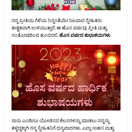
ನನ್ನ ಪ್ರೀತಿಯ ಗೆಳೆಯ ನಿನ್ನಂತೆಯೇ ನಿಜವಾದ ಸ್ನೇಹಿತರು
ಶಾಶ್ವತವಾಗಿ ಉಳಿಯುತ್ತಾರೆ. ಈ ಹೊಸ ವರ್ಷವು ಪ್ರೀತಿ ಮತ್ತು
ಸಂತೋಷದಿಂದ ತುಂಬಿರಲಿ.
ಹೊಸ ವರ್ಷದ ಶುಭಾಶಯಗಳು
ನಾನು ಎಂದಿಗೂ ಯೋಚಿಸದ ಕೆಲಸಗಳನ್ನು ಮಾಡಲು ನನ್ನನ್ನು
ತಳ್ಳಿದ್ದಕ್ಕಾಗಿ ನನ್ನ ಸ್ನೇಹಿತನಿಗೆ ಧನ್ಯವಾದಗಳು. ಎಲ್ಲಾ ಸಾಹಸ ಮತ್ತು