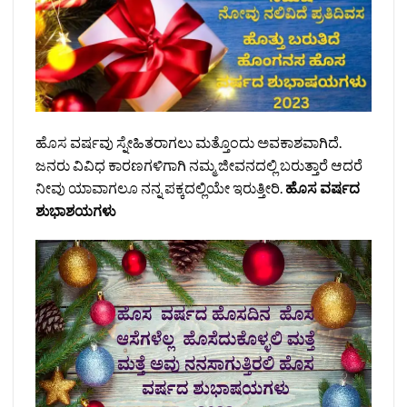
ಹೊಸ ವರ್ಷವು ಸ್ನೇಹಿತರಾಗಲು ಮತ್ತೊಂದು ಅವಕಾಶವಾಗಿದೆ.
ಜನರು ವಿವಿಧ ಕಾರಣಗಳಿಗಾಗಿ ನಮ್ಮ ಜೀವನದಲ್ಲಿ ಬರುತ್ತಾರೆ ಆದರೆ
ನೀವು ಯಾವಾಗಲೂ ನನ್ನ ಪಕ್ಕದಲ್ಲಿಯೇ ಇರುತ್ತೀರಿ.
ಹೊಸ ವರ್ಷದ
ಶುಭಾಶಯಗಳು