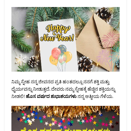
ನಿಮ್ಮ ಸ್ನೇಹ ನನ್ನ ಜೀವನದ ಪ್ರತಿ ಹಂತದಲ್ಲೂ ನನಗೆ ಶಕ್ತಿ ಮತ್ತು
ಧೈರ್ಯವನ್ನು ನೀಡುತ್ತದೆ. ದೇವರು ನಮ್ಮ ಸ್ನೇಹಕ್ಕೆ ಹೆಚ್ಚಿನ ಶಕ್ತಿಯನ್ನು
ನೀಡಲಿ!
ಹೊಸ ವರ್ಷದ ಶುಭಾಶಯಗಳು
ನನ್ನ ಆತ್ಮೀಯ ಗೆಳೆಯ.