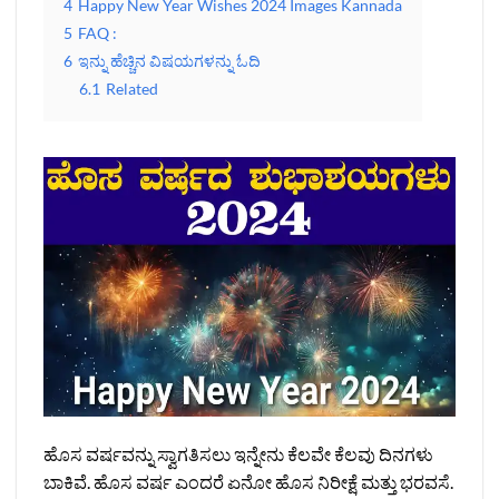
4
Happy New Year Wishes 2024 Images Kannada
5
FAQ :
6
ಇನ್ನು ಹೆಚ್ಚಿನ ವಿಷಯಗಳನ್ನು ಓದಿ
6.1
Related
ಹೊಸ ವರ್ಷವನ್ನು ಸ್ವಾಗತಿಸಲು ಇನ್ನೇನು ಕೆಲವೇ ಕೆಲವು ದಿನಗಳು
ಬಾಕಿವೆ. ಹೊಸ ವರ್ಷ ಎಂದರೆ ಏನೋ ಹೊಸ ನಿರೀಕ್ಷೆ ಮತ್ತು ಭರವಸೆ.